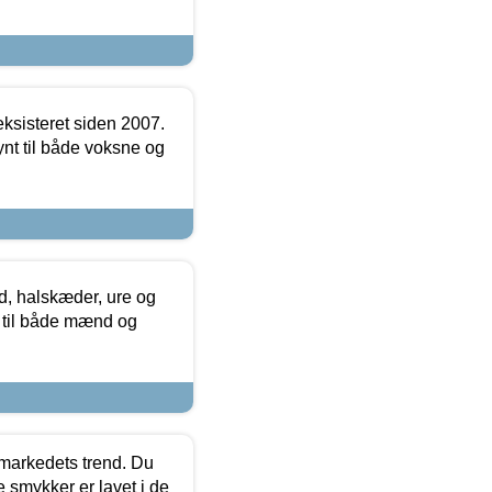
ksisteret siden 2007.
nt til både voksne og
, halskæder, ure og
r til både mænd og
markedets trend. Du
e smykker er lavet i de