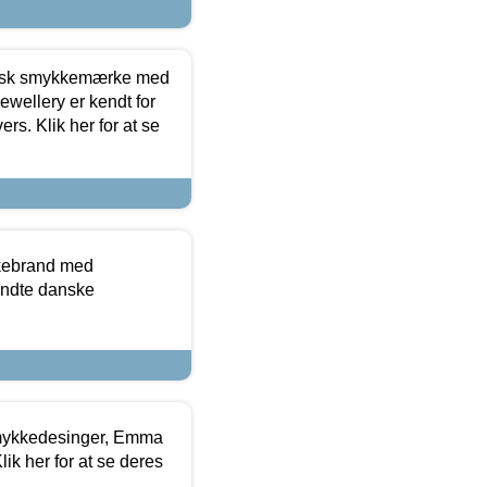
dansk smykkemærke med
ewellery er kendt for
ers. Klik her for at se
kkebrand med
ndte danske
mykkedesinger, Emma
ik her for at se deres