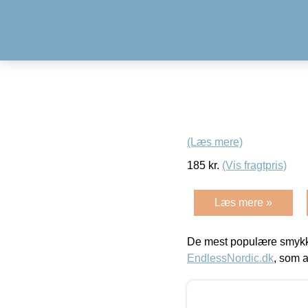
(Læs mere)
185
kr.
(Vis fragtpris)
Læs mere »
De mest populære smykk
EndlessNordic.dk
, som a