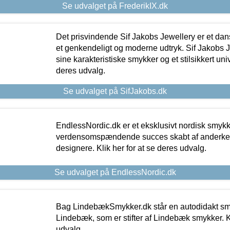
Se udvalget på FrederikIX.dk
Det prisvindende Sif Jakobs Jewellery er et 
et genkendeligt og moderne udtryk. Sif Jakobs J
sine karakteristiske smykker og et stilsikkert univ
deres udvalg.
Se udvalget på SifJakobs.dk
EndlessNordic.dk er et eksklusivt nordisk smy
verdensomspændende succes skabt af anderke
designere. Klik her for at se deres udvalg.
Se udvalget på EndlessNordic.dk
Bag LindebækSmykker.dk står en autodidakt s
Lindebæk, som er stifter af Lindebæk smykker. Kl
udvalg.