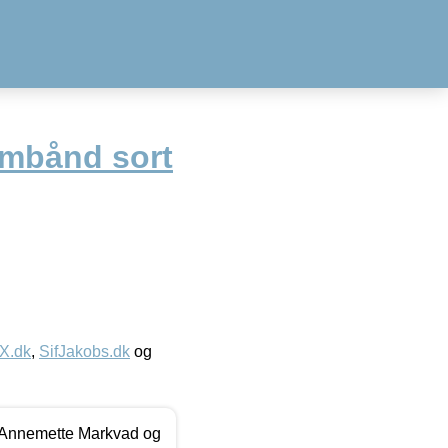
rmbånd sort
IX.dk
,
SifJakobs.dk
og
- Annemette Markvad og