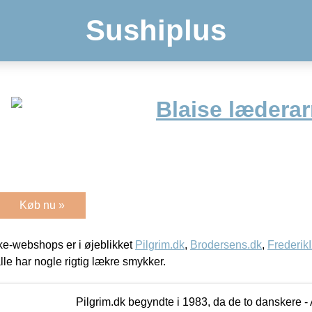
Sushiplus
Blaise lædera
Køb nu »
e-webshops er i øjeblikket
Pilgrim.dk
,
Brodersens.dk
,
Frederik
lle har nogle rigtig lækre smykker.
Pilgrim.dk begyndte i 1983, da de to danskere 