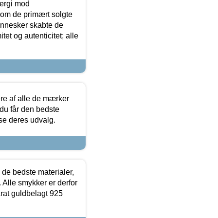
ergi mod
som de primært solgte
mennesker skabte de
et og autenticitet; alle
.
re af alle de mærker
 du får den bedste
 se deres udvalg.
 de bedste materialer,
 Alle smykker er derfor
arat guldbelagt 925