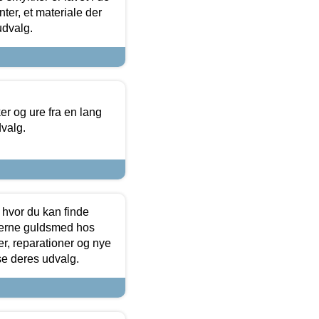
ter, et materiale der
udvalg.
 og ure fra en lang
dvalg.
 hvor du kan finde
terne guldsmed hos
r, reparationer og nye
se deres udvalg.