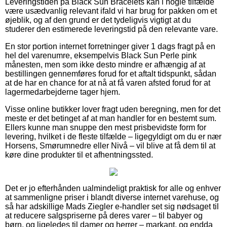
Leveringstiden på Black Sun Bracelets kan i nogle tilfælde
være usædvanlig relevant ifald vi har brug for pakken om et
øjeblik, og af den grund er det tydeligvis vigtigt at du
studerer den estimerede leveringstid på den relevante vare.
En stor portion internet forretninger giver 1 dags fragt på en
hel del varenumre, eksempelvis Black Sun Perle pink
månesten, men som ikke desto mindre er afhængig af at
bestillingen gennemføres forud for et aftalt tidspunkt, sådan
at de har en chance for at nå at få varen afsted forud for at
lagermedarbejderne tager hjem.
Visse online butikker lover fragt uden beregning, men for det
meste er det betinget af at man handler for en bestemt sum.
Ellers kunne man snuppe den mest prisbevidste form for
levering, hvilket i de fleste tilfælde – ligegyldigt om du er nær
Horsens, Smørumnedre eller Nivå – vil blive at få dem til at
køre dine produkter til et afhentningssted.
Det er jo efterhånden ualmindeligt praktisk for alle og enhver
at sammenligne priser i blandt diverse internet varehuse, og
så har adskillige Mads Ziegler e-handler set sig nødsaget til
at reducere salgspriserne på deres varer – til babyer og
børn, og ligeledes til damer og herrer – markant, og endda