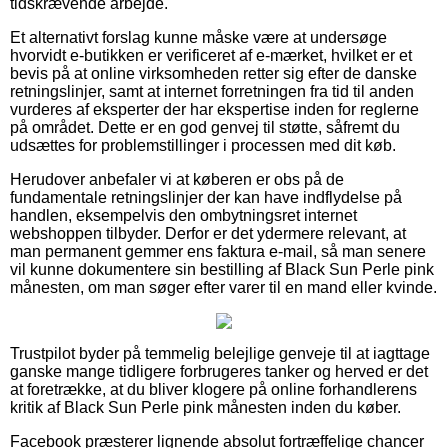
tidskrævende arbejde.
Et alternativt forslag kunne måske være at undersøge
hvorvidt e-butikken er verificeret af e-mærket, hvilket er et
bevis på at online virksomheden retter sig efter de danske
retningslinjer, samt at internet forretningen fra tid til anden
vurderes af eksperter der har ekspertise inden for reglerne
på området. Dette er en god genvej til støtte, såfremt du
udsættes for problemstillinger i processen med dit køb.
Herudover anbefaler vi at køberen er obs på de
fundamentale retningslinjer der kan have indflydelse på
handlen, eksempelvis den ombytningsret internet
webshoppen tilbyder. Derfor er det ydermere relevant, at
man permanent gemmer ens faktura e-mail, så man senere
vil kunne dokumentere sin bestilling af Black Sun Perle pink
månesten, om man søger efter varer til en mand eller kvinde.
Trustpilot byder på temmelig belejlige genveje til at iagttage
ganske mange tidligere forbrugeres tanker og herved er det
at foretrække, at du bliver klogere på online forhandlerens
kritik af Black Sun Perle pink månesten inden du køber.
Facebook præsterer lignende absolut fortræffelige chancer