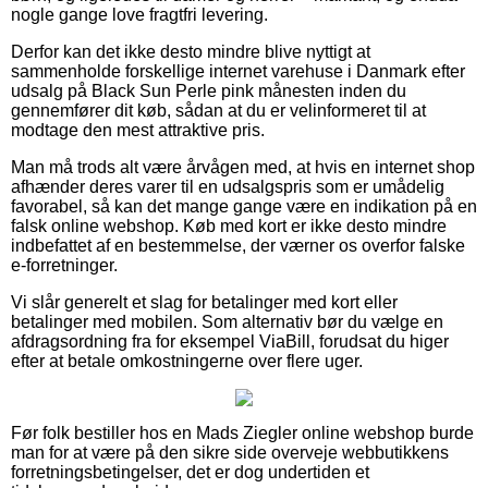
nogle gange love fragtfri levering.
Derfor kan det ikke desto mindre blive nyttigt at
sammenholde forskellige internet varehuse i Danmark efter
udsalg på Black Sun Perle pink månesten inden du
gennemfører dit køb, sådan at du er velinformeret til at
modtage den mest attraktive pris.
Man må trods alt være årvågen med, at hvis en internet shop
afhænder deres varer til en udsalgspris som er umådelig
favorabel, så kan det mange gange være en indikation på en
falsk online webshop. Køb med kort er ikke desto mindre
indbefattet af en bestemmelse, der værner os overfor falske
e-forretninger.
Vi slår generelt et slag for betalinger med kort eller
betalinger med mobilen. Som alternativ bør du vælge en
afdragsordning fra for eksempel ViaBill, forudsat du higer
efter at betale omkostningerne over flere uger.
Før folk bestiller hos en Mads Ziegler online webshop burde
man for at være på den sikre side overveje webbutikkens
forretningsbetingelser, det er dog undertiden et