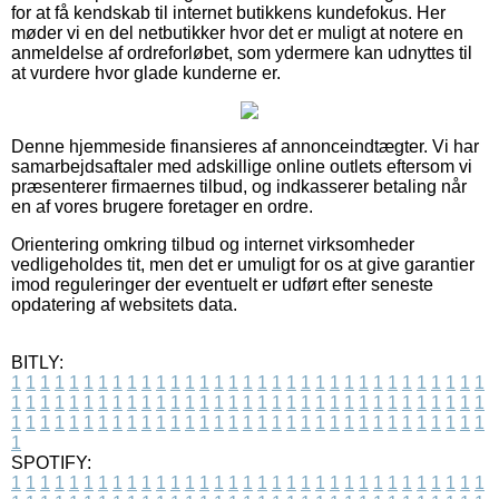
for at få kendskab til internet butikkens kundefokus. Her
møder vi en del netbutikker hvor det er muligt at notere en
anmeldelse af ordreforløbet, som ydermere kan udnyttes til
at vurdere hvor glade kunderne er.
Denne hjemmeside finansieres af annonceindtægter. Vi har
samarbejdsaftaler med adskillige online outlets eftersom vi
præsenterer firmaernes tilbud, og indkasserer betaling når
en af vores brugere foretager en ordre.
Orientering omkring tilbud og internet virksomheder
vedligeholdes tit, men det er umuligt for os at give garantier
imod reguleringer der eventuelt er udført efter seneste
opdatering af websitets data.
BITLY:
1
1
1
1
1
1
1
1
1
1
1
1
1
1
1
1
1
1
1
1
1
1
1
1
1
1
1
1
1
1
1
1
1
1
1
1
1
1
1
1
1
1
1
1
1
1
1
1
1
1
1
1
1
1
1
1
1
1
1
1
1
1
1
1
1
1
1
1
1
1
1
1
1
1
1
1
1
1
1
1
1
1
1
1
1
1
1
1
1
1
1
1
1
1
1
1
1
1
1
1
SPOTIFY:
1
1
1
1
1
1
1
1
1
1
1
1
1
1
1
1
1
1
1
1
1
1
1
1
1
1
1
1
1
1
1
1
1