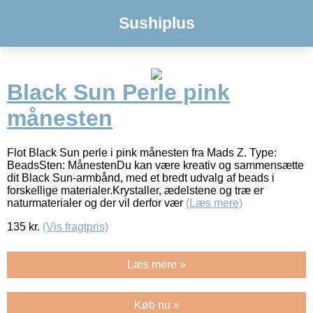
Sushiplus
Black Sun Perle pink
månesten
Flot Black Sun perle i pink månesten fra Mads Z. Type:
BeadsSten: MånestenDu kan være kreativ og sammensætte
dit Black Sun-armbånd, med et bredt udvalg af beads i
forskellige materialer.Krystaller, ædelstene og træ er
naturmaterialer og der vil derfor vær
(Læs mere)
135
kr.
(Vis fragtpris)
Læs mere »
Køb nu »