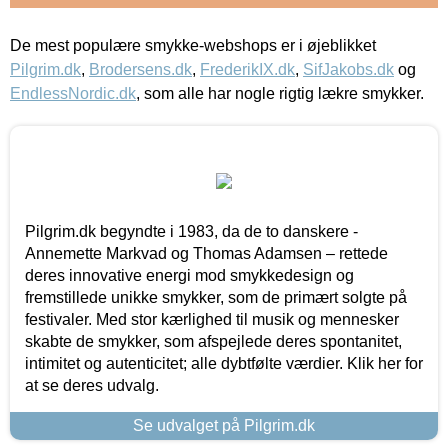
De mest populære smykke-webshops er i øjeblikket
Pilgrim.dk
,
Brodersens.dk
,
FrederikIX.dk
,
SifJakobs.dk
og
EndlessNordic.dk
, som alle har nogle rigtig lækre smykker.
Pilgrim.dk begyndte i 1983, da de to danskere -
Annemette Markvad og Thomas Adamsen – rettede
deres innovative energi mod smykkedesign og
fremstillede unikke smykker, som de primært solgte på
festivaler. Med stor kærlighed til musik og mennesker
skabte de smykker, som afspejlede deres spontanitet,
intimitet og autenticitet; alle dybtfølte værdier. Klik her for
at se deres udvalg.
Se udvalget på Pilgrim.dk