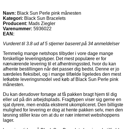
Navn:
Black Sun Perle pink månesten
Kategori:
Black Sun Bracelets
Producent:
Mads Ziegler
Varenummer:
5936022
EAN:
Vurderet til
3.8
ud af 5 stjerner baseret på
34
anmeldelser
Temmelig mange netshops tilbyder i vore dage mange
forskellige leveringstyper. Det mest populære er for
nærværende levering til et afhentningssted, hvor du kan
afhente bestillingen når det passer dig bedst. Denne er jo
særdeles fleksibel, og i mange tilfælde ligeledes den mest
letkøbte leveringsmodel ved køb af Black Sun Perle pink
månesten.
Du kan derudover forsøge at få pakken bragt hjem til dig
eller ud på din arbejdsplads. Fragttypen viser sig gerne en
sjat dyrere, men endda ekstremt ukompliceret. Den billigste
mulighed for levering er dog at hente pakken selv, men den
løsning stiller krav om at du er nær internet webshoppens
lager.