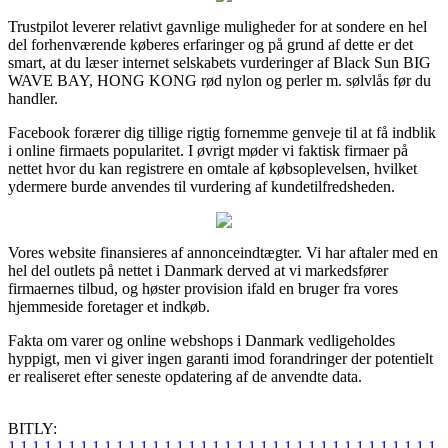
Trustpilot leverer relativt gavnlige muligheder for at sondere en hel
del forhenværende køberes erfaringer og på grund af dette er det
smart, at du læser internet selskabets vurderinger af Black Sun BIG
WAVE BAY, HONG KONG rød nylon og perler m. sølvlås før du
handler.
Facebook forærer dig tillige rigtig fornemme genveje til at få indblik
i online firmaets popularitet. I øvrigt møder vi faktisk firmaer på
nettet hvor du kan registrere en omtale af købsoplevelsen, hvilket
ydermere burde anvendes til vurdering af kundetilfredsheden.
Vores website finansieres af annonceindtægter. Vi har aftaler med en
hel del outlets på nettet i Danmark derved at vi markedsfører
firmaernes tilbud, og høster provision ifald en bruger fra vores
hjemmeside foretager et indkøb.
Fakta om varer og online webshops i Danmark vedligeholdes
hyppigt, men vi giver ingen garanti imod forandringer der potentielt
er realiseret efter seneste opdatering af de anvendte data.
BITLY:
1
1
1
1
1
1
1
1
1
1
1
1
1
1
1
1
1
1
1
1
1
1
1
1
1
1
1
1
1
1
1
1
1
1
1
1