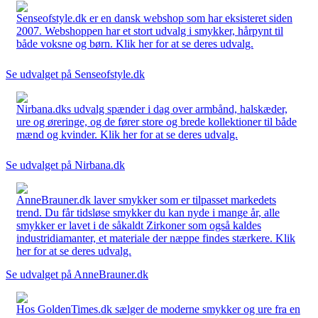
Senseofstyle.dk er en dansk webshop som har eksisteret siden
2007. Webshoppen har et stort udvalg i smykker, hårpynt til
både voksne og børn. Klik her for at se deres udvalg.
Se udvalget på Senseofstyle.dk
Nirbana.dks udvalg spænder i dag over armbånd, halskæder,
ure og øreringe, og de fører store og brede kollektioner til både
mænd og kvinder. Klik her for at se deres udvalg.
Se udvalget på Nirbana.dk
AnneBrauner.dk laver smykker som er tilpasset markedets
trend. Du får tidsløse smykker du kan nyde i mange år, alle
smykker er lavet i de såkaldt Zirkoner som også kaldes
industridiamanter, et materiale der næppe findes stærkere. Klik
her for at se deres udvalg.
Se udvalget på AnneBrauner.dk
Hos GoldenTimes.dk sælger de moderne smykker og ure fra en