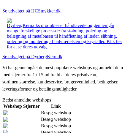
Se udvalget på HCSmykker.dk
DyrbergKern.dks produkter er håndlavede og gennemgår
mange forskellige processer: fra støbning, polering og
belægning af metalbasen til håndfletning af læder, slibning,
polering og montering af halv-ædelsten og krystaller. Klik her
for at se deres udvalg.
Se udvalget på DyrbergKern.dk
Vi har gennemgået de mest populære webshops og anmeldt dem
med stjerner fra 1 til 5 ud fra bl.a. deres prisniveau,
sortimentstørrelse, kundeservice, brugervenlighed, betingelser,
leveringsformer og betalingsmuligheder.
Bedst anmeldte webshops
Webshop
Stjerner
Link
Besøg webshop
Besøg webshop
Besøg webshop
Besøg webshop