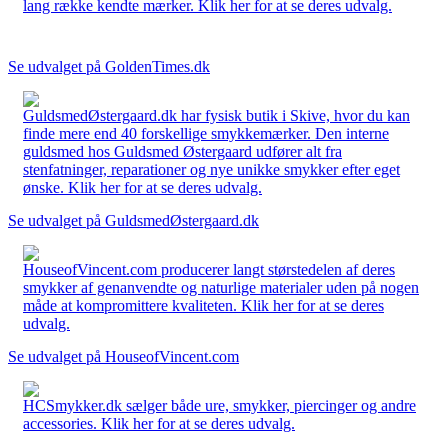
lang række kendte mærker. Klik her for at se deres udvalg.
Se udvalget på GoldenTimes.dk
GuldsmedØstergaard.dk har fysisk butik i Skive, hvor du kan
finde mere end 40 forskellige smykkemærker. Den interne
guldsmed hos Guldsmed Østergaard udfører alt fra
stenfatninger, reparationer og nye unikke smykker efter eget
ønske. Klik her for at se deres udvalg.
Se udvalget på GuldsmedØstergaard.dk
HouseofVincent.com producerer langt størstedelen af deres
smykker af genanvendte og naturlige materialer uden på nogen
måde at kompromittere kvaliteten. Klik her for at se deres
udvalg.
Se udvalget på HouseofVincent.com
HCSmykker.dk sælger både ure, smykker, piercinger og andre
accessories. Klik her for at se deres udvalg.