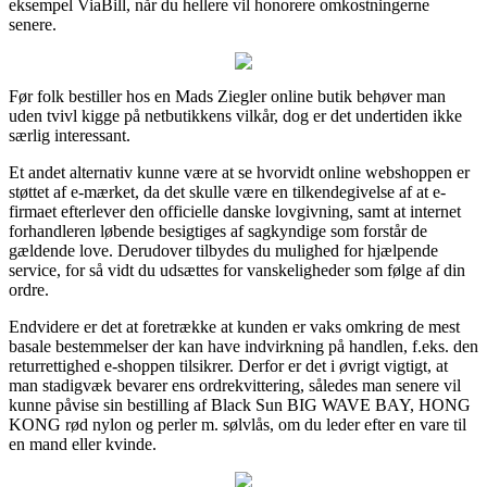
eksempel ViaBill, når du hellere vil honorere omkostningerne
senere.
Før folk bestiller hos en Mads Ziegler online butik behøver man
uden tvivl kigge på netbutikkens vilkår, dog er det undertiden ikke
særlig interessant.
Et andet alternativ kunne være at se hvorvidt online webshoppen er
støttet af e-mærket, da det skulle være en tilkendegivelse af at e-
firmaet efterlever den officielle danske lovgivning, samt at internet
forhandleren løbende besigtiges af sagkyndige som forstår de
gældende love. Derudover tilbydes du mulighed for hjælpende
service, for så vidt du udsættes for vanskeligheder som følge af din
ordre.
Endvidere er det at foretrække at kunden er vaks omkring de mest
basale bestemmelser der kan have indvirkning på handlen, f.eks. den
returrettighed e-shoppen tilsikrer. Derfor er det i øvrigt vigtigt, at
man stadigvæk bevarer ens ordrekvittering, således man senere vil
kunne påvise sin bestilling af Black Sun BIG WAVE BAY, HONG
KONG rød nylon og perler m. sølvlås, om du leder efter en vare til
en mand eller kvinde.