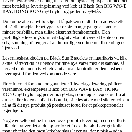
Leveringsformen er nemlig ret så gnidningsløs, og typisk tilmed den
mest betalelige leveringsløsning ved køb af Black Sun BIG WAVE
BAY, HONG KONG rød nylon og perler m. sølvlås.
Du kunne alternativt forsøge at få pakken sendt til din adresse eller
ud på dit arbejde. Fragttypen viser sig mange gange en smule
mindre prisbillig, men tillige ekstremt fremkommelig. Den
prisbilligste leveringsform vil dog utvivlsomt være at hente ordren
selv, som dog afhænger af at du bor lige ved internet forretningens
hjemsted.
Leveringshastigheden på Black Sun Bracelets er naturligvis vældig
aktuel såfremt du har behov for dine nye varer med det samme, så
herved er det uden tvivl relevant at man kontrollerer den anslåede
leveringstid for den vedkommende vare.
Flere internet forhandlere garanterer 1 hverdags levering på flere
varenumre, eksempelvis Black Sun BIG WAVE BAY, HONG
KONG rød nylon og perler m. sølvlås, som dog er regnet ud fra at
du bestiller inden et aftalt tidspunkt, således at de med sikkerhed kan
nå at få dit nye produkt på posthuset forud for at pakkepersonalet
tager hjem.
Nogle enkelte online firmaer lover portofri levering, men i de fleste
tilfælde kræver det at du køber for et fastsat beløb. I øvrigt skulle
man udvælge den mest letkøbte slags levering, der typisk – uden