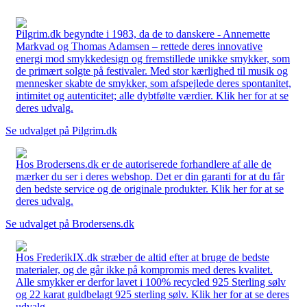
Pilgrim.dk begyndte i 1983, da de to danskere - Annemette
Markvad og Thomas Adamsen – rettede deres innovative
energi mod smykkedesign og fremstillede unikke smykker, som
de primært solgte på festivaler. Med stor kærlighed til musik og
mennesker skabte de smykker, som afspejlede deres spontanitet,
intimitet og autenticitet; alle dybtfølte værdier. Klik her for at se
deres udvalg.
Se udvalget på Pilgrim.dk
Hos Brodersens.dk er de autoriserede forhandlere af alle de
mærker du ser i deres webshop. Det er din garanti for at du får
den bedste service og de originale produkter. Klik her for at se
deres udvalg.
Se udvalget på Brodersens.dk
Hos FrederikIX.dk stræber de altid efter at bruge de bedste
materialer, og de går ikke på kompromis med deres kvalitet.
Alle smykker er derfor lavet i 100% recycled 925 Sterling sølv
og 22 karat guldbelagt 925 sterling sølv. Klik her for at se deres
udvalg.