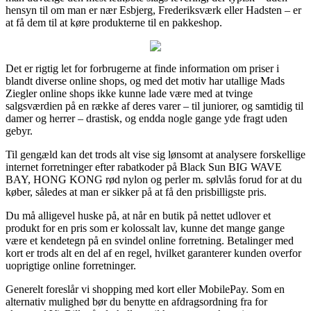
hensyn til om man er nær Esbjerg, Frederiksværk eller Hadsten – er
at få dem til at køre produkterne til en pakkeshop.
Det er rigtig let for forbrugerne at finde information om priser i
blandt diverse online shops, og med det motiv har utallige Mads
Ziegler online shops ikke kunne lade være med at tvinge
salgsværdien på en række af deres varer – til juniorer, og samtidig til
damer og herrer – drastisk, og endda nogle gange yde fragt uden
gebyr.
Til gengæld kan det trods alt vise sig lønsomt at analysere forskellige
internet forretninger efter rabatkoder på Black Sun BIG WAVE
BAY, HONG KONG rød nylon og perler m. sølvlås forud for at du
køber, således at man er sikker på at få den prisbilligste pris.
Du må alligevel huske på, at når en butik på nettet udlover et
produkt for en pris som er kolossalt lav, kunne det mange gange
være et kendetegn på en svindel online forretning. Betalinger med
kort er trods alt en del af en regel, hvilket garanterer kunden overfor
uoprigtige online forretninger.
Generelt foreslår vi shopping med kort eller MobilePay. Som en
alternativ mulighed bør du benytte en afdragsordning fra for