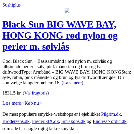
Sushiplus
Black Sun BIG WAVE BAY,
HONG KONG rød nylon og
perler m. sølvlås
Cool Black Sun – Basisarmbånd i rød nylon m. sølvlås og
tilhørende perler i sølv, pink månesten og brun og lys
driftwoodType: Armbånd – BIG WAVE BAY, HONG KONGSten:
sølv, rubin, pink månesten og brun og lys driftwoodLængde: Du
kan vælge længder mellem 16,
(Læs mere)
1831.5
kr.
(Vis fragtpris)
Læs mere »
Køb nu »
De mest populære smykke-webshops er i øjeblikket
Pilgrim.dk
,
Brodersens.dk
,
FrederikIX.dk
,
SifJakobs.dk
og
EndlessNordic.dk
,
som alle har nogle rigtig lækre smykker.