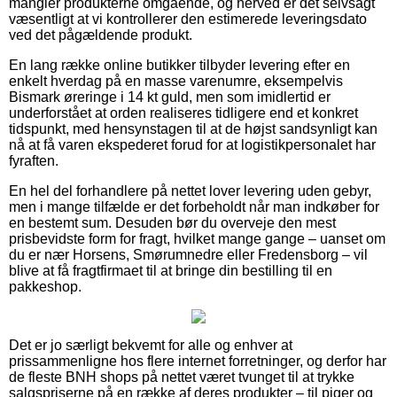
mangler produkterne omgående, og herved er det selvsagt
væsentligt at vi kontrollerer den estimerede leveringsdato
ved det pågældende produkt.
En lang række online butikker tilbyder levering efter en
enkelt hverdag på en masse varenumre, eksempelvis
Bismark øreringe i 14 kt guld, men som imidlertid er
underforstået at orden realiseres tidligere end et konkret
tidspunkt, med hensynstagen til at de højst sandsynligt kan
nå at få varen ekspederet forud for at logistikpersonalet har
fyraften.
En hel del forhandlere på nettet lover levering uden gebyr,
men i mange tilfælde er det forbeholdt når man indkøber for
en bestemt sum. Desuden bør du overveje den mest
prisbevidste form for fragt, hvilket mange gange – uanset om
du er nær Horsens, Smørumnedre eller Fredensborg – vil
blive at få fragtfirmaet til at bringe din bestilling til en
pakkeshop.
Det er jo særligt bekvemt for alle og enhver at
prissammenligne hos flere internet forretninger, og derfor har
de fleste BNH shops på nettet været tvunget til at trykke
salgspriserne på en række af deres produkter – til piger og