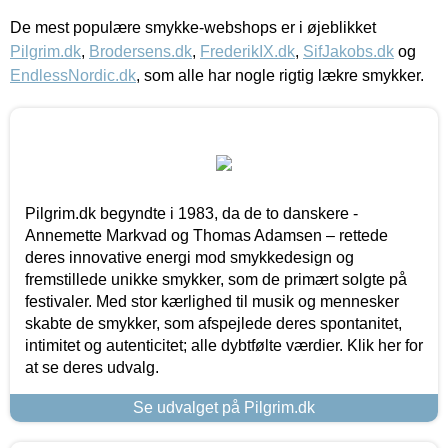
De mest populære smykke-webshops er i øjeblikket
Pilgrim.dk
,
Brodersens.dk
,
FrederikIX.dk
,
SifJakobs.dk
og
EndlessNordic.dk
, som alle har nogle rigtig lækre smykker.
Pilgrim.dk begyndte i 1983, da de to danskere -
Annemette Markvad og Thomas Adamsen – rettede
deres innovative energi mod smykkedesign og
fremstillede unikke smykker, som de primært solgte på
festivaler. Med stor kærlighed til musik og mennesker
skabte de smykker, som afspejlede deres spontanitet,
intimitet og autenticitet; alle dybtfølte værdier. Klik her for
at se deres udvalg.
Se udvalget på Pilgrim.dk