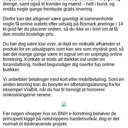
drenge, samt også til kvinder og mænd – helt i bund, og
endda nogle gange frembyde gratis levering.
Derfor kan det alligevel være gavnligt at sammenholde
nogle få online outlets efter udsalg på Bismark øreringe i 14
kt guld før du placerer ordren, så du ikke er i tvivl om at få
den mindst kostelige pris.
Du bør dog være klar over, at ifald en netbutik afhænder et
produkt for en udsalgspris som kan ses som mystisk god, så
bør det mange gange være et signal om en uoprigtig online
forretning. Kortkøb er trods alt dækket ind under en
foranstaltning, hvilket begunstiger dig overfor fup online
butikker.
Vi anbefaler betalinger med kort eller mobilbetaling. Som en
anden løsning kan du benytte en afbetalingsløsning fra for
eksempel ViaBill, når du har til hensigt at honorere
omkostningerne senere.
Før nogen shopper hos en BNH e-forretning behøver de
principielt kigge på netshoppens handelsvilkår, dog er det
normalt et tidskrævende projekt.