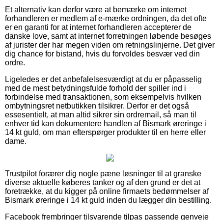
Et alternativ kan derfor være at bemærke om internet
forhandleren er medlem af e-mærke ordningen, da det ofte
er en garanti for at internet forhandleren accepterer de
danske love, samt at internet forretningen løbende besøges
af jurister der har megen viden om retningslinjerne. Det giver
dig chance for bistand, hvis du forvoldes besvær ved din
ordre.
Ligeledes er det anbefalelsesværdigt at du er påpasselig
med de mest betydningsfulde forhold der spiller ind i
forbindelse med transaktionen, som eksempelvis hvilken
ombytningsret netbutikken tilsikrer. Derfor er det også
essesentielt, at man altid sikrer sin ordremail, så man til
enhver tid kan dokumentere handlen af Bismark øreringe i
14 kt guld, om man efterspørger produkter til en herre eller
dame.
Trustpilot forærer dig nogle pæne løsninger til at granske
diverse aktuelle køberes tanker og af den grund er det at
foretrække, at du kigger på online firmaets bedømmelser af
Bismark øreringe i 14 kt guld inden du lægger din bestilling.
Facebook frembringer tilsvarende tilpas passende genveje