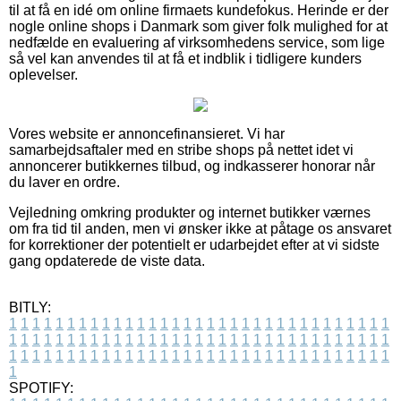
til at få en idé om online firmaets kundefokus. Herinde er der
nogle online shops i Danmark som giver folk mulighed for at
nedfælde en evaluering af virksomhedens service, som lige
så vel kan anvendes til at få et indblik i tidligere kunders
oplevelser.
Vores website er annoncefinansieret. Vi har
samarbejdsaftaler med en stribe shops på nettet idet vi
annoncerer butikkernes tilbud, og indkasserer honorar når
du laver en ordre.
Vejledning omkring produkter og internet butikker værnes
om fra tid til anden, men vi ønsker ikke at påtage os ansvaret
for korrektioner der potentielt er udarbejdet efter at vi sidste
gang opdaterede de viste data.
BITLY:
1
1
1
1
1
1
1
1
1
1
1
1
1
1
1
1
1
1
1
1
1
1
1
1
1
1
1
1
1
1
1
1
1
1
1
1
1
1
1
1
1
1
1
1
1
1
1
1
1
1
1
1
1
1
1
1
1
1
1
1
1
1
1
1
1
1
1
1
1
1
1
1
1
1
1
1
1
1
1
1
1
1
1
1
1
1
1
1
1
1
1
1
1
1
1
1
1
1
1
1
SPOTIFY: