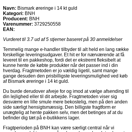
Navn:
Bismark øreringe i 14 kt guld
Kategori:
BNH
Producent:
BNH
Varenummer:
3729250558
EAN:
Vurderet til
3.7
ud af 5 stjerner baseret på
30
anmeldelser
Temmelig mange e-handler tilbyder til alt held en lang række
forskellige leveringsudgaver. Et hit er for nærværende at få
leveret til en pakkeshop, fordi det er ekstremt fleksibelt at
kunne hente de købte produkter når det passer ind i din
hverdag. Fragtmetoden er jo vældig ligetil, samt mange
gange desuden den prisbilligste leveringsmulighed ved køb
af Bismark øreringe i 14 kt guld.
Du burde derudover afveje for og imod at vælge afsending til
din lejlighed eller til dit arbejde. Fragtmetoden viser sig
desværre en lille smule mere bekostelig, men på den anden
side særligt hensigtsmæssig. Den billigste fragtform er
unægtelig at hente pakken selv, men det betinges af at du
befinder dig tæt på e-butikkens lager.
Fragtperioden på BNH kan være særligt central når vi