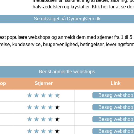
metalbasen til håndfletning af læder, slibning, p
halv-ædelsten og krystaller. Klik her for at se de
Se udvalget på DyrbergKern.dk
t populære webshops og anmeldt dem med stjerner fra 1 til 5 ud
rrelse, kundeservice, brugervenlighed, betingelser, leveringsfor
Bedst anmeldte webshops
op
Stjerner
Link
Besøg webshop
Besøg webshop
Besøg webshop
Besøg webshop