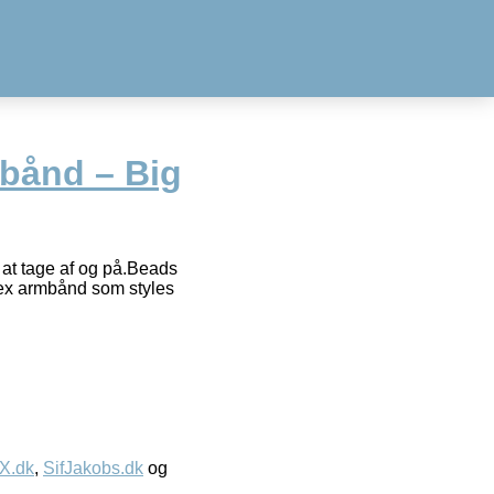
bånd – Big
at tage af og på.Beads
isex armbånd som styles
IX.dk
,
SifJakobs.dk
og