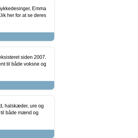
mykkedesinger, Emma
ik her for at se deres
ksisteret siden 2007.
nt til både voksne og
, halskæder, ure og
r til både mænd og