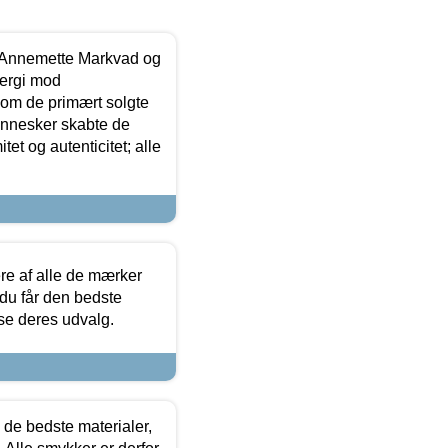
- Annemette Markvad og
ergi mod
som de primært solgte
mennesker skabte de
et og autenticitet; alle
.
re af alle de mærker
 du får den bedste
 se deres udvalg.
 de bedste materialer,