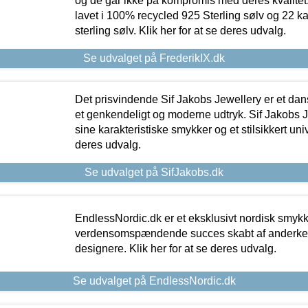
og de går ikke på kompromis med deres kvalitet.
lavet i 100% recycled 925 Sterling sølv og 22 k
sterling sølv. Klik her for at se deres udvalg.
Se udvalget på FrederikIX.dk
Det prisvindende Sif Jakobs Jewellery er et 
et genkendeligt og moderne udtryk. Sif Jakobs J
sine karakteristiske smykker og et stilsikkert univ
deres udvalg.
Se udvalget på SifJakobs.dk
EndlessNordic.dk er et eksklusivt nordisk smy
verdensomspændende succes skabt af anderke
designere. Klik her for at se deres udvalg.
Se udvalget på EndlessNordic.dk