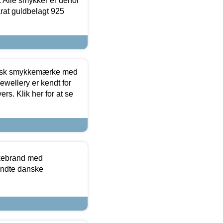
 Alle smykker er derfor
arat guldbelagt 925
dansk smykkemærke med
ewellery er kendt for
ers. Klik her for at se
kkebrand med
ndte danske