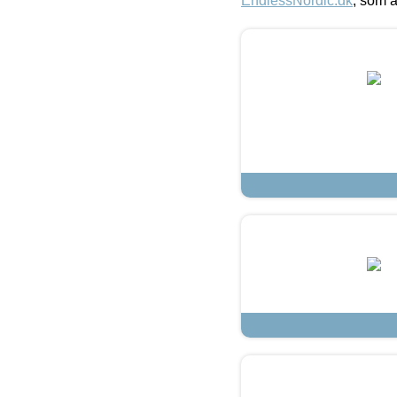
EndlessNordic.dk
, som a