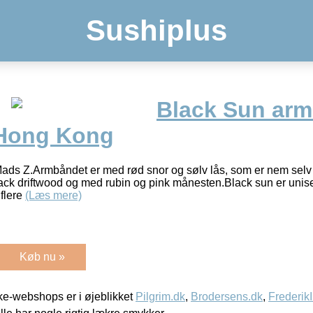
Sushiplus
Black Sun arm
 Hong Kong
ads Z.Armbåndet er med rød snor og sølv lås, som er nem selv 
 black driftwood og med rubin og pink månesten.Black sun er un
 flere
(Læs mere)
Køb nu »
e-webshops er i øjeblikket
Pilgrim.dk
,
Brodersens.dk
,
Frederik