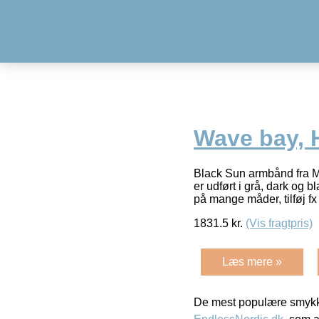
Wave bay,
Black Sun armbånd fra M
er udført i grå, dark og
på mange måder, tilføj fx
1831.5
kr.
(Vis fragtpris)
Læs mere »
De mest populære smykk