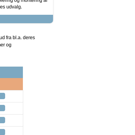
olering og montering af
res udvalg.
 fra bl.a. deres
mer og