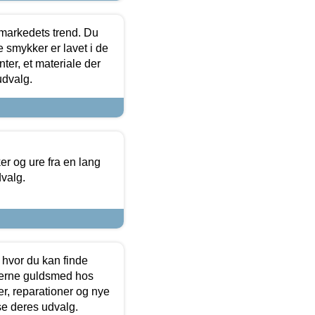
markedets trend. Du
e smykker er lavet i de
ter, et materiale der
udvalg.
 og ure fra en lang
dvalg.
 hvor du kan finde
terne guldsmed hos
r, reparationer og nye
se deres udvalg.