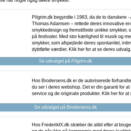
lle har nogle rigtig lækre smykker.
Pilgrim.dk begyndte i 1983, da de to danskere 
Thomas Adamsen – rettede deres innovative en
smykkedesign og fremstillede unikke smykker, 
på festivaler. Med stor kærlighed til musik og 
smykker, som afspejlede deres spontanitet, intimit
dybtfølte værdier. Klik her for at se deres udvalg
Se udvalget på Pilgrim.dk
Hos Brodersens.dk er de autoriserede forhandle
du ser i deres webshop. Det er din garanti for at
service og de originale produkter. Klik her for at
Se udvalget på Brodersens.dk
Hos FrederikIX.dk stræber de altid efter at bruge