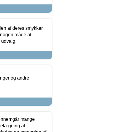
len af deres smykker
å nogen måde at
s udvalg.
inger og andre
gennemgår mange
 belægning af