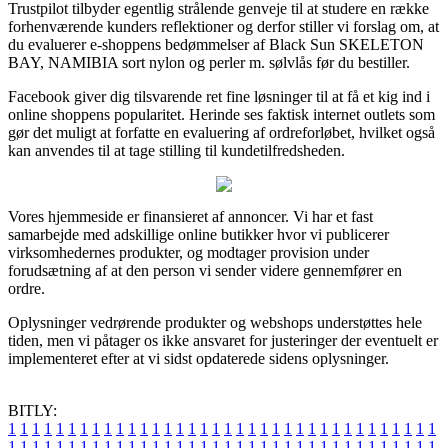
Trustpilot tilbyder egentlig strålende genveje til at studere en række
forhenværende kunders reflektioner og derfor stiller vi forslag om, at
du evaluerer e-shoppens bedømmelser af Black Sun SKELETON
BAY, NAMIBIA sort nylon og perler m. sølvlås før du bestiller.
Facebook giver dig tilsvarende ret fine løsninger til at få et kig ind i
online shoppens popularitet. Herinde ses faktisk internet outlets som
gør det muligt at forfatte en evaluering af ordreforløbet, hvilket også
kan anvendes til at tage stilling til kundetilfredsheden.
Vores hjemmeside er finansieret af annoncer. Vi har et fast
samarbejde med adskillige online butikker hvor vi publicerer
virksomhedernes produkter, og modtager provision under
forudsætning af at den person vi sender videre gennemfører en
ordre.
Oplysninger vedrørende produkter og webshops understøttes hele
tiden, men vi påtager os ikke ansvaret for justeringer der eventuelt er
implementeret efter at vi sidst opdaterede sidens oplysninger.
BITLY:
1
1
1
1
1
1
1
1
1
1
1
1
1
1
1
1
1
1
1
1
1
1
1
1
1
1
1
1
1
1
1
1
1
1
1
1
1
1
1
1
1
1
1
1
1
1
1
1
1
1
1
1
1
1
1
1
1
1
1
1
1
1
1
1
1
1
1
1
1
1
1
1