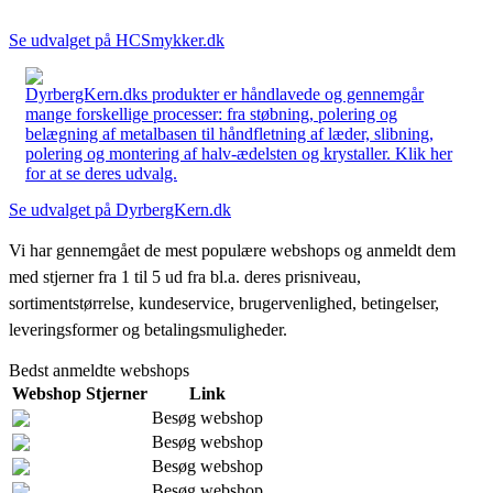
Se udvalget på HCSmykker.dk
DyrbergKern.dks produkter er håndlavede og gennemgår
mange forskellige processer: fra støbning, polering og
belægning af metalbasen til håndfletning af læder, slibning,
polering og montering af halv-ædelsten og krystaller. Klik her
for at se deres udvalg.
Se udvalget på DyrbergKern.dk
Vi har gennemgået de mest populære webshops og anmeldt dem
med stjerner fra 1 til 5 ud fra bl.a. deres prisniveau,
sortimentstørrelse, kundeservice, brugervenlighed, betingelser,
leveringsformer og betalingsmuligheder.
Bedst anmeldte webshops
Webshop
Stjerner
Link
Besøg webshop
Besøg webshop
Besøg webshop
Besøg webshop