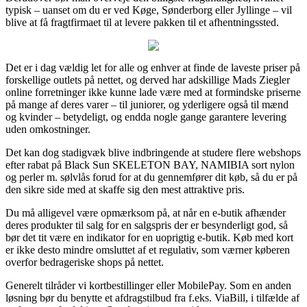
typisk – uanset om du er ved Køge, Sønderborg eller Jyllinge – vil
blive at få fragtfirmaet til at levere pakken til et afhentningssted.
Det er i dag vældig let for alle og enhver at finde de laveste priser på
forskellige outlets på nettet, og derved har adskillige Mads Ziegler
online forretninger ikke kunne lade være med at formindske priserne
på mange af deres varer – til juniorer, og yderligere også til mænd
og kvinder – betydeligt, og endda nogle gange garantere levering
uden omkostninger.
Det kan dog stadigvæk blive indbringende at studere flere webshops
efter rabat på Black Sun SKELETON BAY, NAMIBIA sort nylon
og perler m. sølvlås forud for at du gennemfører dit køb, så du er på
den sikre side med at skaffe sig den mest attraktive pris.
Du må alligevel være opmærksom på, at når en e-butik afhænder
deres produkter til salg for en salgspris der er besynderligt god, så
bør det tit være en indikator for en uoprigtig e-butik. Køb med kort
er ikke desto mindre omsluttet af et regulativ, som værner køberen
overfor bedrageriske shops på nettet.
Generelt tilråder vi kortbestillinger eller MobilePay. Som en anden
løsning bør du benytte et afdragstilbud fra f.eks. ViaBill, i tilfælde af