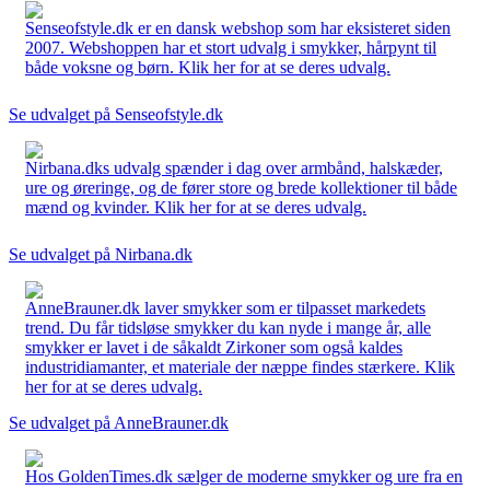
Senseofstyle.dk er en dansk webshop som har eksisteret siden
2007. Webshoppen har et stort udvalg i smykker, hårpynt til
både voksne og børn. Klik her for at se deres udvalg.
Se udvalget på Senseofstyle.dk
Nirbana.dks udvalg spænder i dag over armbånd, halskæder,
ure og øreringe, og de fører store og brede kollektioner til både
mænd og kvinder. Klik her for at se deres udvalg.
Se udvalget på Nirbana.dk
AnneBrauner.dk laver smykker som er tilpasset markedets
trend. Du får tidsløse smykker du kan nyde i mange år, alle
smykker er lavet i de såkaldt Zirkoner som også kaldes
industridiamanter, et materiale der næppe findes stærkere. Klik
her for at se deres udvalg.
Se udvalget på AnneBrauner.dk
Hos GoldenTimes.dk sælger de moderne smykker og ure fra en