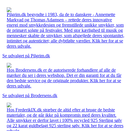
Pilgrim.dk begyndte i 1983, da de to danskere - Annemette
Markvad og Thomas Adamsen – rettede deres innovative
energi mod smykkedesign og fremstillede unikke smykker, som
de primært solgte på festivaler. Med stor kærlighed til musik og
mennesker skabte de smykker, som afspejlede deres spontanitet,
intimitet og autenticitet; alle dybtfølte værdier. Klik her for at se
deres udvalg.
Se udvalget på Pilgrim.dk
Hos Brodersens.dk er de autoriserede forhandlere af alle de
mærker du ser i deres webshop. Det er din garanti for at du får
den bedste service og de originale produkter. Klik her for at se
deres udvalg.
Se udvalget på Brodersens.dk
Hos FrederikIX.dk stræber de altid efter at bruge de bedste
materialer, og de går ikke på kompromis med deres kvalitet.
Alle smykker er derfor lavet i 100% recycled 925 Sterling sølv
og 22 karat guldbelagt 925 sterling sølv. Klik her for at se deres
udvalg.