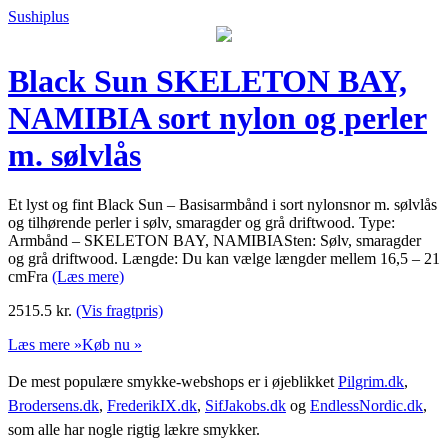
Sushiplus
Black Sun SKELETON BAY,
NAMIBIA sort nylon og perler
m. sølvlås
Et lyst og fint Black Sun – Basisarmbånd i sort nylonsnor m. sølvlås
og tilhørende perler i sølv, smaragder og grå driftwood. Type:
Armbånd – SKELETON BAY, NAMIBIASten: Sølv, smaragder
og grå driftwood. Længde: Du kan vælge længder mellem 16,5 – 21
cmFra
(Læs mere)
2515.5
kr.
(Vis fragtpris)
Læs mere »
Køb nu »
De mest populære smykke-webshops er i øjeblikket
Pilgrim.dk
,
Brodersens.dk
,
FrederikIX.dk
,
SifJakobs.dk
og
EndlessNordic.dk
,
som alle har nogle rigtig lækre smykker.