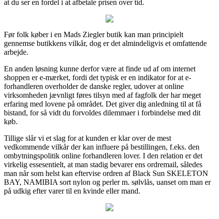
at du ser en fordel i at afbetale prisen over tid.
Før folk køber i en Mads Ziegler butik kan man principielt
gennemse butikkens vilkår, dog er det almindeligvis et omfattende
arbejde.
En anden løsning kunne derfor være at finde ud af om internet
shoppen er e-mærket, fordi det typisk er en indikator for at e-
forhandleren overholder de danske regler, udover at online
virksomheden jævnligt føres tilsyn med af fagfolk der har meget
erfaring med lovene på området. Det giver dig anledning til at få
bistand, for så vidt du forvoldes dilemmaer i forbindelse med dit
køb.
Tillige slår vi et slag for at kunden er klar over de mest
vedkommende vilkår der kan influere på bestillingen, f.eks. den
ombytningspolitik online forhandleren lover. I den relation er det
virkelig essesentielt, at man stadig bevarer ens ordremail, således
man når som helst kan eftervise ordren af Black Sun SKELETON
BAY, NAMIBIA sort nylon og perler m. sølvlås, uanset om man er
på udkig efter varer til en kvinde eller mand.