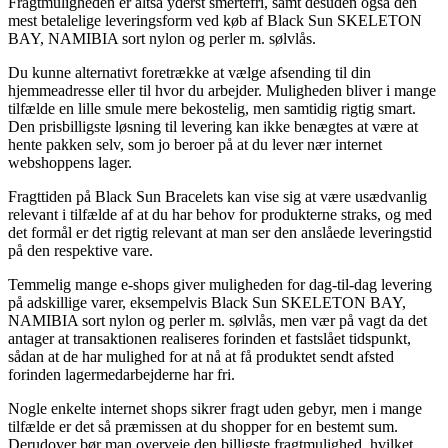
Fragtmuligheden er altså yderst smertefri, samt desuden også den
mest betalelige leveringsform ved køb af Black Sun SKELETON
BAY, NAMIBIA sort nylon og perler m. sølvlås.
Du kunne alternativt foretrække at vælge afsending til din
hjemmeadresse eller til hvor du arbejder. Muligheden bliver i mange
tilfælde en lille smule mere bekostelig, men samtidig rigtig smart.
Den prisbilligste løsning til levering kan ikke benægtes at være at
hente pakken selv, som jo beroer på at du lever nær internet
webshoppens lager.
Fragttiden på Black Sun Bracelets kan vise sig at være usædvanlig
relevant i tilfælde af at du har behov for produkterne straks, og med
det formål er det rigtig relevant at man ser den anslåede leveringstid
på den respektive vare.
Temmelig mange e-shops giver muligheden for dag-til-dag levering
på adskillige varer, eksempelvis Black Sun SKELETON BAY,
NAMIBIA sort nylon og perler m. sølvlås, men vær på vagt da det
antager at transaktionen realiseres forinden et fastslået tidspunkt,
sådan at de har mulighed for at nå at få produktet sendt afsted
forinden lagermedarbejderne har fri.
Nogle enkelte internet shops sikrer fragt uden gebyr, men i mange
tilfælde er det så præmissen at du shopper for en bestemt sum.
Derudover bør man overveje den billigste fragtmulighed, hvilket