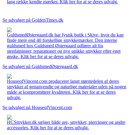
lang række kendte mærker. Klik her for at se deres udvalg.
Se udvalget på GoldenTimes.dk
GuldsmedØstergaard.dk har fysisk butik i Skive, hvor du kan
finde mere end 40 forskellige smykkemærker. Den interne
guldsmed hos Guldsmed Østergaard udfører alt fra
stenfatninger, reparationer og nye unikke smykker efter eget
ønske. Klik her for at se deres udvalg.
Se udvalget på GuldsmedØstergaard.dk
HouseofVincent.com producerer langt størstedelen af deres
smykker af genanvendte og naturlige materialer uden på nogen
måde at kompromittere kvaliteten. Klik her for at se deres
udvalg.
Se udvalget på HouseofVincent.com
HCSmykker.dk sælger både ure, smykker, piercinger og andre
accessories. Klik her for at se deres udvalg.