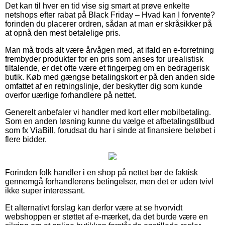
Det kan til hver en tid vise sig smart at prøve enkelte
netshops efter rabat på Black Friday – Hvad kan I forvente?
forinden du placerer ordren, sådan at man er skråsikker på
at opnå den mest betalelige pris.
Man må trods alt være årvågen med, at ifald en e-forretning
frembyder produkter for en pris som anses for urealistisk
tiltalende, er det ofte være et fingerpeg om en bedragerisk
butik. Køb med gængse betalingskort er på den anden side
omfattet af en retningslinje, der beskytter dig som kunde
overfor uærlige forhandlere på nettet.
Generelt anbefaler vi handler med kort eller mobilbetaling.
Som en anden løsning kunne du vælge et afbetalingstilbud
som fx ViaBill, forudsat du har i sinde at finansiere beløbet i
flere bidder.
Forinden folk handler i en shop på nettet bør de faktisk
gennemgå forhandlerens betingelser, men det er uden tvivl
ikke super interessant.
Et alternativt forslag kan derfor være at se hvorvidt
webshoppen er støttet af e-mærket, da det burde være en