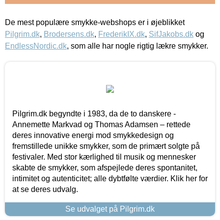
De mest populære smykke-webshops er i øjeblikket
Pilgrim.dk
,
Brodersens.dk
,
FrederikIX.dk
,
SifJakobs.dk
og
EndlessNordic.dk
, som alle har nogle rigtig lækre smykker.
Pilgrim.dk begyndte i 1983, da de to danskere -
Annemette Markvad og Thomas Adamsen – rettede
deres innovative energi mod smykkedesign og
fremstillede unikke smykker, som de primært solgte på
festivaler. Med stor kærlighed til musik og mennesker
skabte de smykker, som afspejlede deres spontanitet,
intimitet og autenticitet; alle dybtfølte værdier. Klik her for
at se deres udvalg.
Se udvalget på Pilgrim.dk