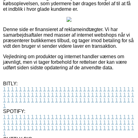
købsoplevelsen, som ydermere bør drages fordel af til at få
et indblik i hvor glade kunderne er.
Denne side er finansieret af reklameindtægter. Vi har
samarbejdsaftaler med masser af internet webshops når vi
præsenterer butikkernes tilbud, og tager imod betaling for så
vidt den bruger vi sender videre laver en transaktion.
Vejledning om produkter og internet handler værnes om
jævnligt, men vi tager forbehold for rettelser der kan være
udført siden sidste opdatering af de anvendte data.
BITLY:
1
1
1
1
1
1
1
1
1
1
1
1
1
1
1
1
1
1
1
1
1
1
1
1
1
1
1
1
1
1
1
1
1
1
1
1
1
1
1
1
1
1
1
1
1
1
1
1
1
1
1
1
1
1
1
1
1
1
1
1
1
1
1
1
1
1
1
1
1
1
1
1
1
1
1
1
1
1
1
1
1
1
1
1
1
1
1
1
1
1
1
1
1
1
1
1
1
1
1
1
SPOTIFY:
1
1
1
1
1
1
1
1
1
1
1
1
1
1
1
1
1
1
1
1
1
1
1
1
1
1
1
1
1
1
1
1
1
1
1
1
1
1
1
1
1
1
1
1
1
1
1
1
1
1
1
1
1
1
1
1
1
1
1
1
1
1
1
1
1
1
1
1
1
1
1
1
1
1
1
1
1
1
1
1
1
1
1
1
1
1
1
1
1
1
1
1
1
1
1
1
1
1
1
1