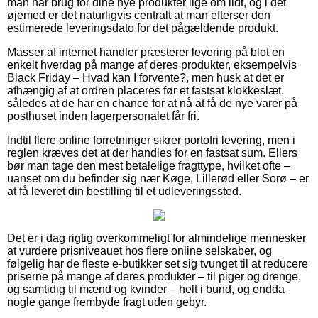
man har brug for dine nye produkter lige om lidt, og i det
øjemed er det naturligvis centralt at man efterser den
estimerede leveringsdato for det pågældende produkt.
Masser af internet handler præsterer levering på blot en
enkelt hverdag på mange af deres produkter, eksempelvis
Black Friday – Hvad kan I forvente?, men husk at det er
afhængig af at ordren placeres før et fastsat klokkeslæt,
således at de har en chance for at nå at få de nye varer på
posthuset inden lagerpersonalet får fri.
Indtil flere online forretninger sikrer portofri levering, men i
reglen kræves det at der handles for en fastsat sum. Ellers
bør man tage den mest betalelige fragttype, hvilket ofte –
uanset om du befinder sig nær Køge, Lillerød eller Sorø – er
at få leveret din bestilling til et udleveringssted.
Det er i dag rigtig overkommeligt for almindelige mennesker
at vurdere prisniveauet hos flere online selskaber, og
følgelig har de fleste e-butikker set sig tvunget til at reducere
priserne på mange af deres produkter – til piger og drenge,
og samtidig til mænd og kvinder – helt i bund, og endda
nogle gange frembyde fragt uden gebyr.