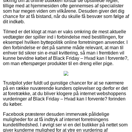
sikring om at online butikken forstår de opstillede regler,
tillige med at hjemmesiden ofte gennemses af specialister
som har megen viden om vilkårene. Desuden giver det dig
chance for at få bistand, når du skulle få besvær som følge af
dit indkøb.
Tilmed er det klogt at man er vaks omkring de mest aktuelle
vedtægter der spiller ind i forbindelse med bestillingen, for
eksempel hvilken byttepolitik online forretningen anvender. I
den forbindelse er det på samme måde relevant, at man til
enhver tid sikrer sin e-mail kvittering, så man i fremtiden vil
kunne bevidne købet af Black Friday – Hvad kan I forvente?,
om man efterspørger produkter til en dreng eller pige.
Trustpilot yder fuldt ud gunstige chancer for at se nærmere
på en række nuværende kunders oplevelser og derfor er det
at foretrække, at du bliver klogere på internet webshoppens
vurderinger af Black Friday – Hvad kan I forvente? forinden
du køber.
Facebook præsterer desuden immervæk pålidelige
muligheder for at få indtryk af internet forretningens
kundetilfredshed. I øvrigt ser vi en del butikker på nettet som
giver kunderne mulighed for at ytre en vurdering af