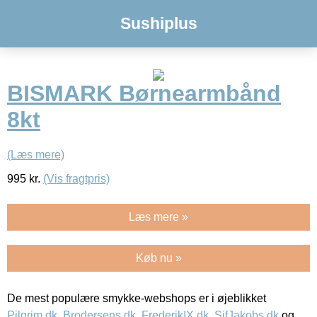
Sushiplus
BISMARK Børnearmbånd
8kt
(Læs mere)
995
kr.
(Vis fragtpris)
Læs mere »
Køb nu »
De mest populære smykke-webshops er i øjeblikket
Pilgrim.dk
,
Brodersens.dk
,
FrederikIX.dk
,
SifJakobs.dk
og