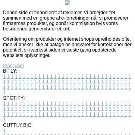
Denne side er finansieret af reklamer. Vi arbejder tæt
sammen med en gruppe af e-forretninger når vi promoverer
firmaernes produkter, og opnår kommission hvis vores
besøgende gennemfører et køb.
Orientering om produkter og internet shops opretholdes ofte,
men vi ønsker ikke at påtage os ansvaret for korrektioner der
potentielt er iværksat siden vi sidste gang opdaterede
websitets oplysninger.
reacr.com
BITLY:
1
1
1
1
1
1
1
1
1
1
1
1
1
1
1
1
1
1
1
1
1
1
1
1
1
1
1
1
1
1
1
1
1
1
1
1
1
1
1
1
1
1
1
1
1
1
1
1
1
1
1
1
1
1
1
1
1
1
1
1
1
1
1
1
1
1
1
1
1
1
1
1
1
1
1
1
1
1
1
1
1
1
1
1
1
1
1
1
1
1
1
1
1
1
1
1
1
1
1
1
SPOTIFY:
1
1
1
1
1
1
1
1
1
1
1
1
1
1
1
1
1
1
1
1
1
1
1
1
1
1
1
1
1
1
1
1
1
1
1
1
1
1
1
1
1
1
1
1
1
1
1
1
1
1
1
1
1
1
1
1
1
1
1
1
1
1
1
1
1
1
1
1
1
1
1
1
1
1
1
1
1
1
1
1
1
1
1
1
1
1
1
1
1
1
1
1
1
1
1
1
1
1
1
1
CUTTLY BIO:
1