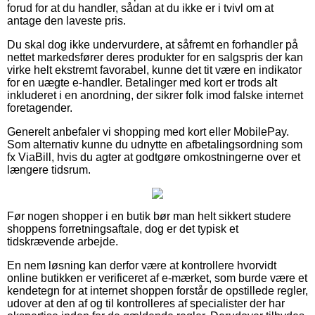
forud for at du handler, sådan at du ikke er i tvivl om at
antage den laveste pris.
Du skal dog ikke undervurdere, at såfremt en forhandler på
nettet markedsfører deres produkter for en salgspris der kan
virke helt ekstremt favorabel, kunne det tit være en indikator
for en uægte e-handler. Betalinger med kort er trods alt
inkluderet i en anordning, der sikrer folk imod falske internet
foretagender.
Generelt anbefaler vi shopping med kort eller MobilePay.
Som alternativ kunne du udnytte en afbetalingsordning som
fx ViaBill, hvis du agter at godtgøre omkostningerne over et
længere tidsrum.
Før nogen shopper i en butik bør man helt sikkert studere
shoppens forretningsaftale, dog er det typisk et
tidskrævende arbejde.
En nem løsning kan derfor være at kontrollere hvorvidt
online butikken er verificeret af e-mærket, som burde være et
kendetegn for at internet shoppen forstår de opstillede regler,
udover at den af og til kontrolleres af specialister der har