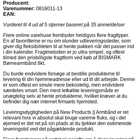
Producent:
Varenummer:
0816011-13
EAN:
Vurderet til
4
ud af 5 stjerner baseret på
35
anmeldelser
Flere online varehuse frembyder heldigvis flere fragttyper.
En af favoritterne er nu om stunder udleveringssteder, som
giver dig fleksibiliteten til at hente pakken når det passer ind
i din kalender. Fragtmetoden er jo ultra simpel, og oftest
tilmed den prisbilligste fragtform ved køb af BISMARK
Børnearmbånd 8kt.
Du burde endvidere forsøge at bestille produkterne til
levering til din hjemmeadresse eller ud til dit arbejde. Denne
er som oftest en smule mere bekostelig, men endvidere
særdeles smart. Den mest letkøbte leveringsmåde er
unægtelig selv at hente produkterne, hvilket kræver at du
befinder dig nær internet firmaets hjemsted.
Leveringsdygtigheden på New Products || Armbånd er ret
relevant hvis vi absolut skal bruge varerne fluks, og i det
øjemed er det ret på sin plads at du tjekker den estimerede
leveringstid ved det pågældende produkt.