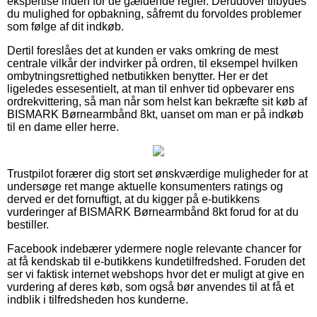
ekspertise inden for de gældende regler. Derudover tilbydes
du mulighed for opbakning, såfremt du forvoldes problemer
som følge af dit indkøb.
Dertil foreslåes det at kunden er vaks omkring de mest
centrale vilkår der indvirker på ordren, til eksempel hvilken
ombytningsrettighed netbutikken benytter. Her er det
ligeledes essesentielt, at man til enhver tid opbevarer ens
ordrekvittering, så man når som helst kan bekræfte sit køb af
BISMARK Børnearmbånd 8kt, uanset om man er på indkøb
til en dame eller herre.
Trustpilot forærer dig stort set ønskværdige muligheder for at
undersøge ret mange aktuelle konsumenters ratings og
derved er det fornuftigt, at du kigger på e-butikkens
vurderinger af BISMARK Børnearmbånd 8kt forud for at du
bestiller.
Facebook indebærer ydermere nogle relevante chancer for
at få kendskab til e-butikkens kundetilfredshed. Foruden det
ser vi faktisk internet webshops hvor det er muligt at give en
vurdering af deres køb, som også bør anvendes til at få et
indblik i tilfredsheden hos kunderne.