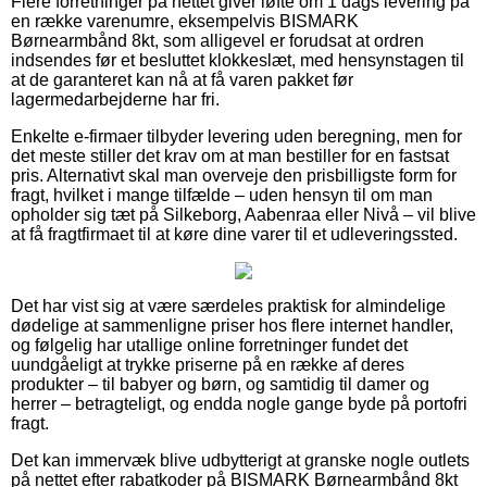
Flere forretninger på nettet giver løfte om 1 dags levering på
en række varenumre, eksempelvis BISMARK
Børnearmbånd 8kt, som alligevel er forudsat at ordren
indsendes før et besluttet klokkeslæt, med hensynstagen til
at de garanteret kan nå at få varen pakket før
lagermedarbejderne har fri.
Enkelte e-firmaer tilbyder levering uden beregning, men for
det meste stiller det krav om at man bestiller for en fastsat
pris. Alternativt skal man overveje den prisbilligste form for
fragt, hvilket i mange tilfælde – uden hensyn til om man
opholder sig tæt på Silkeborg, Aabenraa eller Nivå – vil blive
at få fragtfirmaet til at køre dine varer til et udleveringssted.
Det har vist sig at være særdeles praktisk for almindelige
dødelige at sammenligne priser hos flere internet handler,
og følgelig har utallige online forretninger fundet det
uundgåeligt at trykke priserne på en række af deres
produkter – til babyer og børn, og samtidig til damer og
herrer – betragteligt, og endda nogle gange byde på portofri
fragt.
Det kan immervæk blive udbytterigt at granske nogle outlets
på nettet efter rabatkoder på BISMARK Børnearmbånd 8kt