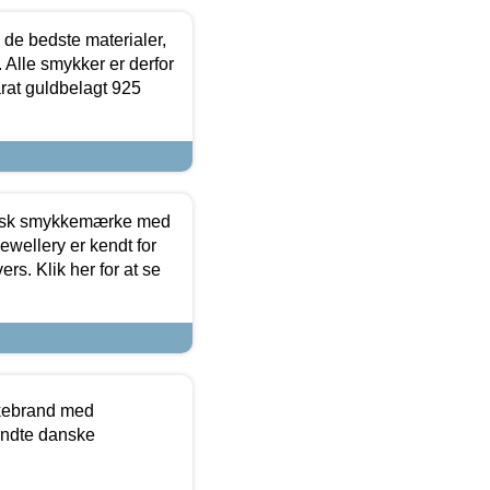
 de bedste materialer,
 Alle smykker er derfor
arat guldbelagt 925
dansk smykkemærke med
ewellery er kendt for
ers. Klik her for at se
kkebrand med
ndte danske