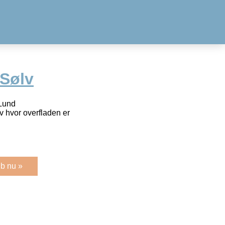
 Sølv
 Lund
 hvor overfladen er
b nu »