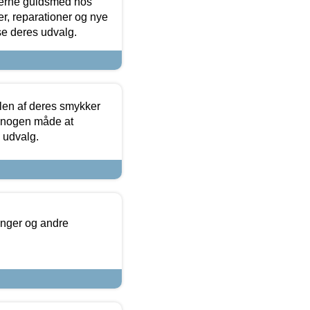
terne guldsmed hos
r, reparationer og nye
se deres udvalg.
len af deres smykker
å nogen måde at
s udvalg.
inger og andre