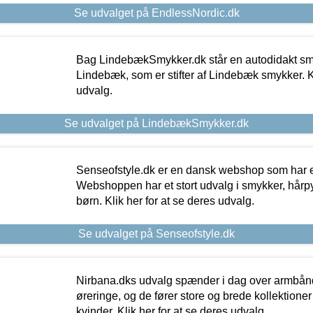
Se udvalget på EndlessNordic.dk
Bag LindebækSmykker.dk står en autodidakt s
Lindebæk, som er stifter af Lindebæk smykker. Kl
udvalg.
Se udvalget på LindebækSmykker.dk
Senseofstyle.dk er en dansk webshop som har e
Webshoppen har et stort udvalg i smykker, hårpy
børn. Klik her for at se deres udvalg.
Se udvalget på Senseofstyle.dk
Nirbana.dks udvalg spænder i dag over armbånd
øreringe, og de fører store og brede kollektione
kvinder. Klik her for at se deres udvalg.