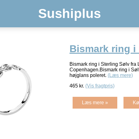
Sushiplus
Bismark ring i
Bismark ring i Sterling Sølv fra
Copenhagen.Bismark ring i Sølv
højglans poleret.
(Læs mere)
465
kr.
(Vis fragtpris)
Læs mere »
Kø