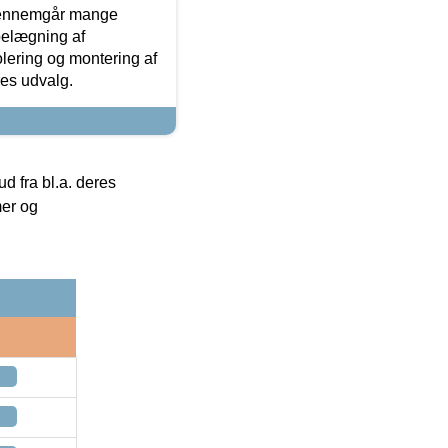
gennemgår mange
 belægning af
olering og montering af
res udvalg.
 fra bl.a. deres
mer og