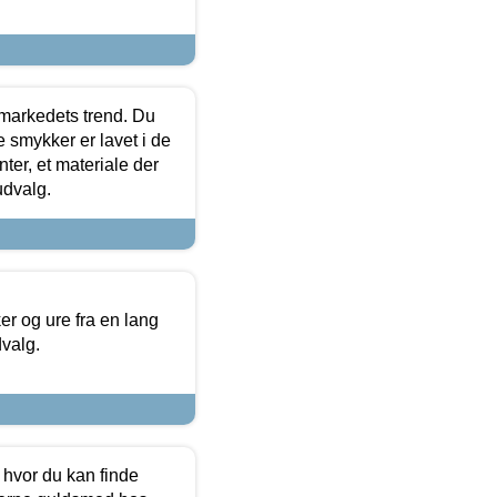
markedets trend. Du
e smykker er lavet i de
ter, et materiale der
udvalg.
 og ure fra en lang
dvalg.
 hvor du kan finde