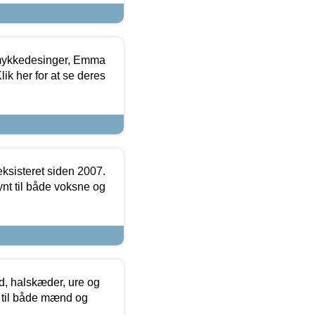
mykkedesinger, Emma
ik her for at se deres
ksisteret siden 2007.
nt til både voksne og
, halskæder, ure og
r til både mænd og