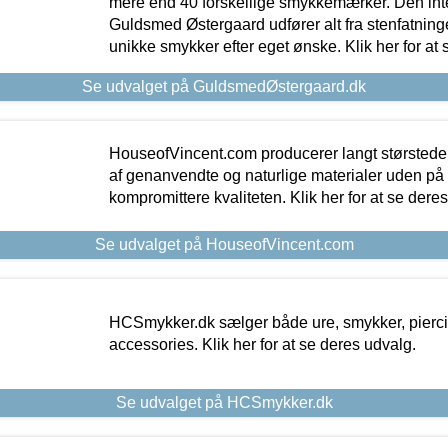
mere end 40 forskellige smykkemærker. Den in
Guldsmed Østergaard udfører alt fra stenfatninge
unikke smykker efter eget ønske. Klik her for at 
Se udvalget på GuldsmedØstergaard.dk
HouseofVincent.com producerer langt størstede
af genanvendte og naturlige materialer uden p
kompromittere kvaliteten. Klik her for at se dere
Se udvalget på HouseofVincent.com
HCSmykker.dk sælger både ure, smykker, pierc
accessories. Klik her for at se deres udvalg.
Se udvalget på HCSmykker.dk