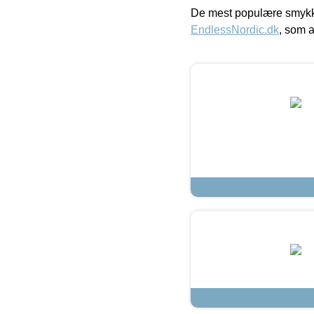
De mest populære smykk
EndlessNordic.dk
, som a