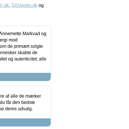
IX.dk
,
SifJakobs.dk
og
- Annemette Markvad og
ergi mod
som de primært solgte
mennesker skabte de
et og autenticitet; alle
.
re af alle de mærker
 du får den bedste
 se deres udvalg.