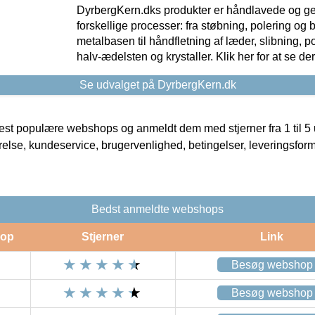
DyrbergKern.dks produkter er håndlavede og 
forskellige processer: fra støbning, polering og
metalbasen til håndfletning af læder, slibning, p
halv-ædelsten og krystaller. Klik her for at se de
Se udvalget på DyrbergKern.dk
t populære webshops og anmeldt dem med stjerner fra 1 til 5 ud
rrelse, kundeservice, brugervenlighed, betingelser, leveringsfor
Bedst anmeldte webshops
op
Stjerner
Link
Besøg webshop
Besøg webshop