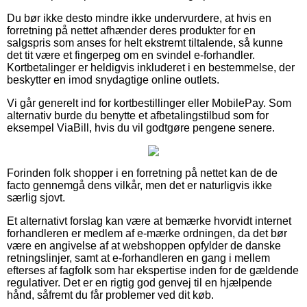
Du bør ikke desto mindre ikke undervurdere, at hvis en
forretning på nettet afhænder deres produkter for en
salgspris som anses for helt ekstremt tiltalende, så kunne
det tit være et fingerpeg om en svindel e-forhandler.
Kortbetalinger er heldigvis inkluderet i en bestemmelse, der
beskytter en imod snydagtige online outlets.
Vi går generelt ind for kortbestillinger eller MobilePay. Som
alternativ burde du benytte et afbetalingstilbud som for
eksempel ViaBill, hvis du vil godtgøre pengene senere.
Forinden folk shopper i en forretning på nettet kan de de
facto gennemgå dens vilkår, men det er naturligvis ikke
særlig sjovt.
Et alternativt forslag kan være at bemærke hvorvidt internet
forhandleren er medlem af e-mærke ordningen, da det bør
være en angivelse af at webshoppen opfylder de danske
retningslinjer, samt at e-forhandleren en gang i mellem
efterses af fagfolk som har ekspertise inden for de gældende
regulativer. Det er en rigtig god genvej til en hjælpende
hånd, såfremt du får problemer ved dit køb.