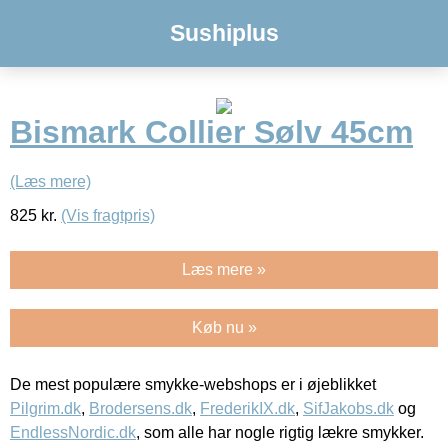
Sushiplus
Bismark Collier Sølv 45cm
(Læs mere)
825
kr.
(Vis fragtpris)
Læs mere »
Køb nu »
De mest populære smykke-webshops er i øjeblikket
Pilgrim.dk
,
Brodersens.dk
,
FrederikIX.dk
,
SifJakobs.dk
og
EndlessNordic.dk
, som alle har nogle rigtig lækre smykker.