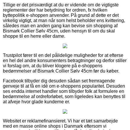
Tillige er det prisværdigt at du er vidende om de vigtigste
reglementer der har betydning for ordren, fx hvilken
byttepolitik e-shoppen anvender. På grund af dette er det
virkelig vigtigt, at man når som helst beholder ens kvittering,
således man en anden gang kan bevise sin shopping af
Bismark Collier Sølv 45cm, uden hensyn til om du skal
shoppe til en herre eller dame.
Trustpilot fører til en del pålidelige muligheder for at efterse
en hel del andre konsumenters betragtninger og derfor stiller
vi forslag om, at du bliver klogere på e-shoppens
bedømmelser af Bismark Collier Sølv 45cm før du køber.
Facebook tilbyder dig desuden sådan set fremragende
genveje til at få en idé om e-shoppens popularitet. Desuden
ses endda internet handler som tilbyder folk at formulere en
bedømmelse af ordreforløbet, som ligeledes kan benyttes til
at afveje hvor glade kunderne er.
Websitet er reklamefinansieret. Vi har et tæt samarbejde
med en masse online shops i Danmark eftersom vi