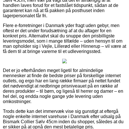
Sølv 45cm, men vær på vagt da det er afhængig af at
handlen laves forud for et fastslået tidspunkt, sådan at de
garanteret kan nå at få pakken på posthuset inden
lagerpersonalet får fri.
Flere e-forretninger i Danmark yder fragt uden gebyr, men
oftest er det under forudsætning af at du aftager for en
konkret pris. Alternativt skal du snuppe den prisbilligste
leveringsmodel, som i mange tilfælde – uden hensyn til om
man opholder sig i Vejle, Lillerød eller Hinnerup – vil være at
få dem til at bringe varerne til et udleveringssted.
Det er jo efterhånden meget ligetil for almindelige
mennesker at finde de bedste priser på forskellige internet
outlets, og ergo har en lang række firmaer på nettet fundet
det nødvendigt at nedbringe prisniveauet på en række af
deres produkter – til børn, og ligeså til herrer og damer – en
hel del, og endda nogle gange yde levering uden
omkostninger.
Trods dette kan det immervæk vise sig gunstigt at eftergå
nogle enkelte internet varehuse i Danmark efter udsalg på
Bismark Collier Sølv 45cm inden du shopper, således at du
er sikker på at opnå den mest betalelige pris.