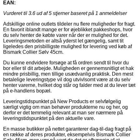
EAN:
Vurderet til
3.6
ud af 5 stjerner baseret på
1
anmeldelser
Adskillige online outlets tildeler nu flere muligheder for fragt.
En favorit iblandt mange er for øjeblikket pakkeshops, hvor
du selv henter de købte varer når der er mulighed for det.
Leveringsmetoden er altså yderst let gængelig, samt tit
ligeledes den prisbilligste mulighed for levering ved køb af
Bismark Collier Sølv 45cm.
Du kunne endvidere forsøge at få ordren sendt til hvor du
bor eller til dit arbejde. Muligheden er gennemsnitligt et hak
mindre prisbillig, men tillige usædvanlig praktisk. Den mest
betalelige leveringstype vil dog utvivlsomt være at du selv
henter varerne, hvilket dog står og falder med at du lever tæt
på e-handlens bopæl.
Leveringstidspunktet på New Products er selvfølgelig
særligt vigtig om man behøver produkterne nu og her, og
derfor er det temmelig relevant at man ser nærmere på
leveringstidspunktet på den aktuelle vare.
En masse butikker på nettet garanterer dag-til-dag fragt på
en række af deres produkter, eksempelvis Bismark Collier