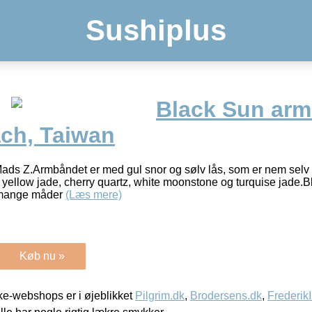
Sushiplus
Black Sun ar
ch, Taiwan
ads Z.Armbåndet er med gul snor og sølv lås, som er nem selv 
d, yellow jade, cherry quartz, white moonstone og turquise jade.
 mange måder
(Læs mere)
Køb nu »
e-webshops er i øjeblikket
Pilgrim.dk
,
Brodersens.dk
,
Frederik