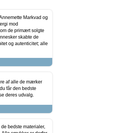
- Annemette Markvad og
ergi mod
som de primært solgte
mennesker skabte de
et og autenticitet; alle
.
re af alle de mærker
 du får den bedste
 se deres udvalg.
 de bedste materialer,