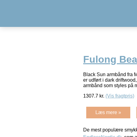
Fulong Bea
Black Sun armbånd fra M
er udført i dark driftwoo
armbånd som styles på
1307.7
kr.
(Vis fragtpris)
Læs mere »
De mest populære smykk