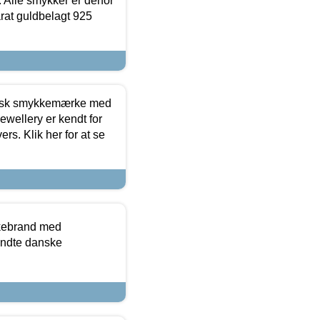
 Alle smykker er derfor
arat guldbelagt 925
dansk smykkemærke med
ewellery er kendt for
ers. Klik her for at se
kkebrand med
ndte danske