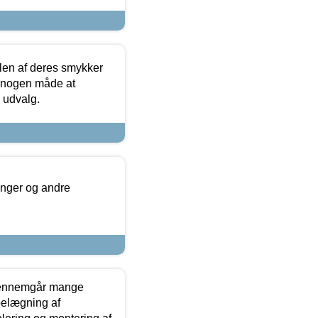
len af deres smykker
å nogen måde at
s udvalg.
inger og andre
gennemgår mange
 belægning af