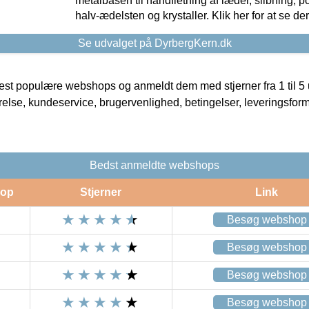
metalbasen til håndfletning af læder, slibning, p
halv-ædelsten og krystaller. Klik her for at se de
Se udvalget på DyrbergKern.dk
t populære webshops og anmeldt dem med stjerner fra 1 til 5 ud
rrelse, kundeservice, brugervenlighed, betingelser, leveringsfor
Bedst anmeldte webshops
op
Stjerner
Link
Besøg webshop
Besøg webshop
Besøg webshop
Besøg webshop