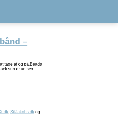
mbånd –
at tage af og på.Beads
Black sun er unisex
IX.dk
,
SifJakobs.dk
og