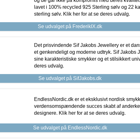
og de går ikke på kompromis med deres kvalitet.
lavet i 100% recycled 925 Sterling sølv og 22 k
sterling sølv. Klik her for at se deres udvalg.
Se udvalget på FrederikIX.dk
Det prisvindende Sif Jakobs Jewellery er et 
et genkendeligt og moderne udtryk. Sif Jakobs J
sine karakteristiske smykker og et stilsikkert univ
deres udvalg.
Se udvalget på SifJakobs.dk
EndlessNordic.dk er et eksklusivt nordisk smy
verdensomspændende succes skabt af anderke
designere. Klik her for at se deres udvalg.
Se udvalget på EndlessNordic.dk