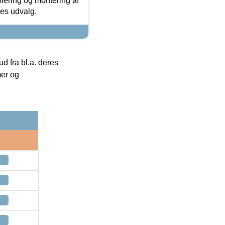
olering og montering af
res udvalg.
 fra bl.a. deres
mer og