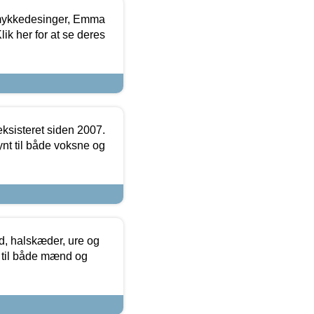
mykkedesinger, Emma
ik her for at se deres
ksisteret siden 2007.
nt til både voksne og
, halskæder, ure og
r til både mænd og