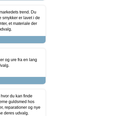
markedets trend. Du
e smykker er lavet i de
ter, et materiale der
udvalg.
 og ure fra en lang
dvalg.
 hvor du kan finde
terne guldsmed hos
r, reparationer og nye
se deres udvalg.