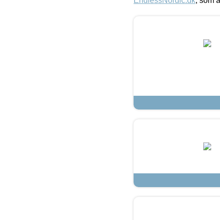
EndlessNordic.dk
, som a