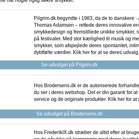
lle har nogle rigtig lækre smykker.
Pilgrim.dk begyndte i 1983, da de to danskere 
Thomas Adamsen – rettede deres innovative en
smykkedesign og fremstillede unikke smykker, 
på festivaler. Med stor kærlighed til musik og 
smykker, som afspejlede deres spontanitet, intimit
dybtfølte værdier. Klik her for at se deres udvalg
Se udvalget på Pilgrim.dk
Hos Brodersens.dk er de autoriserede forhandle
du ser i deres webshop. Det er din garanti for at
service og de originale produkter. Klik her for at
Se udvalget på Brodersens.dk
Hos FrederikIX.dk stræber de altid efter at bruge