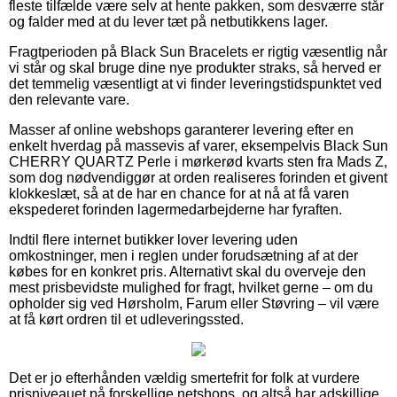
fleste tilfælde være selv at hente pakken, som desværre står
og falder med at du lever tæt på netbutikkens lager.
Fragtperioden på Black Sun Bracelets er rigtig væsentlig når
vi står og skal bruge dine nye produkter straks, så herved er
det temmelig væsentligt at vi finder leveringstidspunktet ved
den relevante vare.
Masser af online webshops garanterer levering efter en
enkelt hverdag på massevis af varer, eksempelvis Black Sun
CHERRY QUARTZ Perle i mørkerød kvarts sten fra Mads Z,
som dog nødvendiggør at orden realiseres forinden et givent
klokkeslæt, så at de har en chance for at nå at få varen
ekspederet forinden lagermedarbejderne har fyraften.
Indtil flere internet butikker lover levering uden
omkostninger, men i reglen under forudsætning af at der
købes for en konkret pris. Alternativt skal du overveje den
mest prisbevidste mulighed for fragt, hvilket gerne – om du
opholder sig ved Hørsholm, Farum eller Støvring – vil være
at få kørt ordren til et udleveringssted.
Det er jo efterhånden vældig smertefrit for folk at vurdere
prisniveauet på forskellige netshops, og altså har adskillige