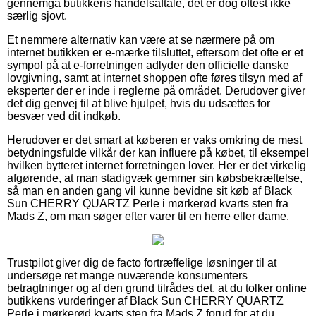
gennemgå butikkens handelsaftale, det er dog oftest ikke
særlig sjovt.
Et nemmere alternativ kan være at se nærmere på om
internet butikken er e-mærke tilsluttet, eftersom det ofte er et
sympol på at e-forretningen adlyder den officielle danske
lovgivning, samt at internet shoppen ofte føres tilsyn med af
eksperter der er inde i reglerne på området. Derudover giver
det dig genvej til at blive hjulpet, hvis du udsættes for
besvær ved dit indkøb.
Herudover er det smart at køberen er vaks omkring de mest
betydningsfulde vilkår der kan influere på købet, til eksempel
hvilken bytteret internet forretningen lover. Her er det virkelig
afgørende, at man stadigvæk gemmer sin købsbekræftelse,
så man en anden gang vil kunne bevidne sit køb af Black
Sun CHERRY QUARTZ Perle i mørkerød kvarts sten fra
Mads Z, om man søger efter varer til en herre eller dame.
Trustpilot giver dig de facto fortræffelige løsninger til at
undersøge ret mange nuværende konsumenters
betragtninger og af den grund tilrådes det, at du tolker online
butikkens vurderinger af Black Sun CHERRY QUARTZ
Perle i mørkerød kvarts sten fra Mads Z forud for at du