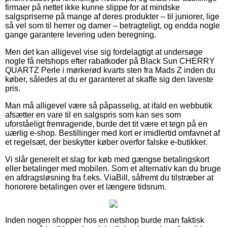
firmaer på nettet ikke kunne slippe for at mindske
salgspriserne på mange af deres produkter – til juniorer, lige
så vel som til herrer og damer – betragteligt, og endda nogle
gange garantere levering uden beregning.
Men det kan alligevel vise sig fordelagtigt at undersøge
nogle få netshops efter rabatkoder på Black Sun CHERRY
QUARTZ Perle i mørkerød kvarts sten fra Mads Z inden du
køber, således at du er garanteret at skaffe sig den laveste
pris.
Man må alligevel være så påpasselig, at ifald en webbutik
afsætter en vare til en salgspris som kan ses som
uforståeligt fremragende, burde det tit være et tegn på en
uærlig e-shop. Bestillinger med kort er imidlertid omfavnet af
et regelsæt, der beskytter køber overfor falske e-butikker.
Vi slår generelt et slag for køb med gængse betalingskort
eller betalinger med mobilen. Som et alternativ kan du bruge
en afdragsløsning fra f.eks. ViaBill, såfremt du tilstræber at
honorere betalingen over et længere tidsrum.
Inden nogen shopper hos en netshop burde man faktisk