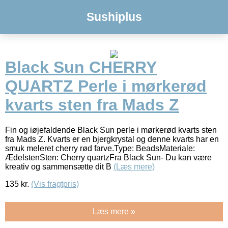
Sushiplus
Black Sun CHERRY
QUARTZ Perle i mørkerød
kvarts sten fra Mads Z
Fin og iøjefaldende Black Sun perle i mørkerød kvarts sten
fra Mads Z. Kvarts er en bjergkrystal og denne kvarts har en
smuk meleret cherry rød farve.Type: BeadsMateriale:
ÆdelstenSten: Cherry quartzFra Black Sun- Du kan være
kreativ og sammensætte dit B
(Læs mere)
135
kr.
(Vis fragtpris)
Læs mere »