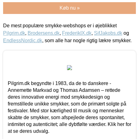
Køb nu »
De mest populære smykke-webshops er i øjeblikket
Pilgrim.dk
,
Brodersens.dk
,
FrederikIX.dk
,
SifJakobs.dk
og
EndlessNordic.dk
, som alle har nogle rigtig lækre smykker.
Pilgrim.dk begyndte i 1983, da de to danskere -
Annemette Markvad og Thomas Adamsen – rettede
deres innovative energi mod smykkedesign og
fremstillede unikke smykker, som de primært solgte på
festivaler. Med stor kærlighed til musik og mennesker
skabte de smykker, som afspejlede deres spontanitet,
intimitet og autenticitet; alle dybtfølte værdier. Klik her for
at se deres udvalg.