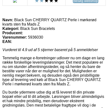
Besøg webshop
Navn:
Black Sun CHERRY QUARTZ Perle i mørkerød
kvarts sten fra Mads Z
Kategori:
Black Sun Bracelets
Producent:
Varenummer:
5936030
EAN:
Vurderet til
4.9
ud af 5 stjerner baseret på
5
anmeldelser
Temmelig mange e-forretninger udlover nu om dage en lang
række forskellige leveringsløsninger. Det mest populære er
nu om stunder afhentningssteder, og så henter du bare de
bestilte varer når der er mulighed for det. Muligheden er
nemlig meget bekvem, og desuden også den prisbilligste
type af levering ved køb af Black Sun CHERRY QUARTZ
Perle i mørkerød kvarts sten fra Mads Z.
Du burde ydermere udse dig at få leveret til din private
bopæl eller ud til dit arbejde. Løsningen bliver almindeligvis
et hak mindre prisbillig, men derudover ekstremt
gnidningsløs. Den mest betalelige fragttype vil dog i de