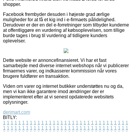
shopper.
Facebook frembyder desuden i højeste grad ærlige
muligheder for at få et kig ind i e-firmaets pålidelighed.
Derudover er der en del e-forretninger som tilbyder kunderne
at offentliggøre en vurdering af købsoplevelsen, som tillige
burde tages i brug til vurdering af tidligere kunders
oplevelser.
Dette website er annoncefinansieret. Vi har et fast
samarbejde med diverse internet webshops når vi publicerer
firmaernes varer, og indkasserer kommission når vores
brugere fuldfører en transaktion.
Viden om varer og internet butikker understøttes nu og da,
men vi kan ikke garantere imod ændringer der er
implementeret efter at vi senest opdaterede websitets
oplysninger.
derimart.com
BITLY:
1
1
1
1
1
1
1
1
1
1
1
1
1
1
1
1
1
1
1
1
1
1
1
1
1
1
1
1
1
1
1
1
1
1
1
1
1
1
1
1
1
1
1
1
1
1
1
1
1
1
1
1
1
1
1
1
1
1
1
1
1
1
1
1
1
1