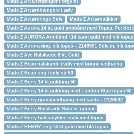
Mads Z Art Ørehænger Forgyldt
Mads Z Art ørehængere i sølv
Mads Z Art øreringe Sølv
Mads Z Art ørestikker
Mads Z Aurora 14 kt. guld armbånd med Topas, Peridot 
Mads Z AURORA Armbånd i 14 karat guld med blå topas
Mads Z Aurora ring, blå topas – 2146501 Sølv m. blå top
Mads Z Ave Halskæde 8 kt. Guld
Mads Z Bean halskæde i sølv med bønne vedhæng
Mads Z Bean ring i sølv str 50
Mads Z Berry 14 kt guldring 50
Mads Z Berry 14 kt guldring med London Blue topas 50
Mads Z Berry granatvedhæng med kæde – 2126092
Mads Z Berry Halskæde Sølv m. granat
Mads Z Berry halssmykke i sølv med topas
Mads Z BERRY ring 14 kt guld med blå topas