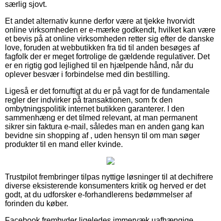
særlig sjovt.
Et andet alternativ kunne derfor være at tjekke hvorvidt
online virksomheden er e-mærke godkendt, hvilket kan være
et bevis på at online virksomheden retter sig efter de danske
love, foruden at webbutikken fra tid til anden besøges af
fagfolk der er meget fortrolige de gældende regulativer. Det
er en rigtig god lejlighed til en hjælpende hånd, når du
oplever besvær i forbindelse med din bestilling.
Ligeså er det fornuftigt at du er på vagt for de fundamentale
regler der indvirker på transaktionen, som fx den
ombytningspolitik internet butikken garanterer. I den
sammenhæng er det tilmed relevant, at man permanent
sikrer sin faktura e-mail, således man en anden gang kan
bevidne sin shopping af , uden hensyn til om man søger
produkter til en mand eller kvinde.
Trustpilot frembringer tilpas nyttige løsninger til at dechifrere
diverse eksisterende konsumenters kritik og herved er det
godt, at du udforsker e-forhandlerens bedømmelser af
forinden du køber.
Facebook frembyder ligeledes immervæk uafhængige