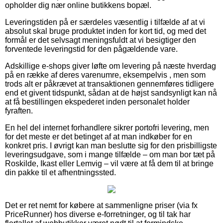
opholder dig nær online butikkens bopæl.
Leveringstiden på er særdeles væsentlig i tilfælde af at vi
absolut skal bruge produktet inden for kort tid, og med det
formål er det selvsagt meningsfuldt at vi besigtiger den
forventede leveringstid for den pågældende vare.
Adskillige e-shops giver løfte om levering på næste hverdag
på en række af deres varenumre, eksempelvis , men som
trods alt er påkrævet at transaktionen gennemføres tidligere
end et givent tidspunkt, sådan at de højst sandsynligt kan nå
at få bestillingen ekspederet inden personalet holder
fyraften.
En hel del internet forhandlere sikrer portofri levering, men
for det meste er det betinget af at man indkøber for en
konkret pris. I øvrigt kan man beslutte sig for den prisbilligste
leveringsudgave, som i mange tilfælde – om man bor tæt på
Roskilde, Ikast eller Lemvig – vil være at få dem til at bringe
din pakke til et afhentningssted.
Det er ret nemt for købere at sammenligne priser (via fx
PriceRunner) hos diverse e-forretninger, og til tak har