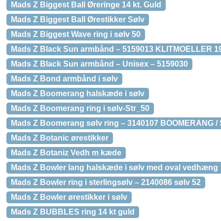
Mads Z Biggest Ball Øreringe 14 kt. Guld
Mads Z Biggest Ball Ørestikker Sølv
Mads Z Biggest Wave ring i sølv 50
Mads Z Black Sun armbånd – 5159013 KLITMOELLER 19
Mads Z Black Sun armbånd – Unisex – 5159030
Mads Z Bond armbånd i sølv
Mads Z Boomerang halskæde i sølv
Mads Z Boomerang ring i sølv-Str_50
Mads Z Boomerang sølv ring – 3140107 BOOMERANG /
Mads Z Botanic ørestikker
Mads Z Botaniz Vedh m kæde
Mads Z Bowler lang halskæde i sølv med oval vedhæng
Mads Z Bowler ring i sterlingsølv – 2140086 sølv 52
Mads Z Bowler ørestikker i sølv
Mads Z BUBBLES ring 14 kt guld