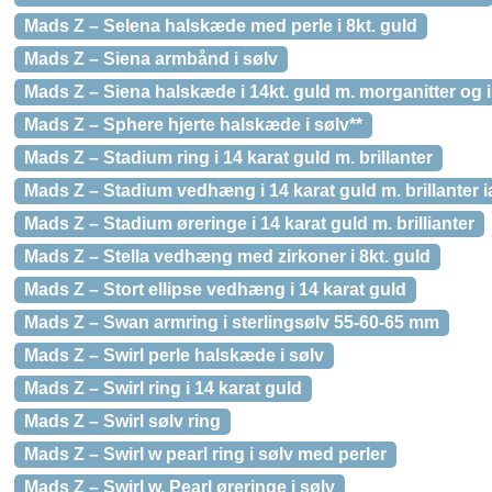
Mads Z – Selena halskæde med perle i 8kt. guld
Mads Z – Siena armbånd i sølv
Mads Z – Siena halskæde i 14kt. guld m. morganitter og i a
Mads Z – Sphere hjerte halskæde i sølv**
Mads Z – Stadium ring i 14 karat guld m. brillanter
Mads Z – Stadium vedhæng i 14 karat guld m. brillanter ial
Mads Z – Stadium øreringe i 14 karat guld m. brillianter
Mads Z – Stella vedhæng med zirkoner i 8kt. guld
Mads Z – Stort ellipse vedhæng i 14 karat guld
Mads Z – Swan armring i sterlingsølv 55-60-65 mm
Mads Z – Swirl perle halskæde i sølv
Mads Z – Swirl ring i 14 karat guld
Mads Z – Swirl sølv ring
Mads Z – Swirl w pearl ring i sølv med perler
Mads Z – Swirl w. Pearl øreringe i sølv