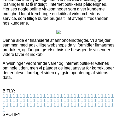
løsninger til at få indsigt i internet butikkens pålidelighed.
Her ses nogle online virksomheder som giver kunderne
mulighed for at frembringe en kritik af virksomhedens
service, som tillige burde bruges til at afveje tilfredsheden
hos kunderne.
Denne side er finansieret af annonceindtægter. Vi arbejder
sammen med adskillige webshops da vi formidler firmaernes
produkter, og får godtgørelse hvis de besøgende vi sender
videre laver et indkøb.
Anvisninger vedrørende varer og internet butikker værnes
om hele tiden, men vi påtager os intet ansvar for korrektioner
der er blevet foretaget siden nyligste opdatering af sidens
data.
BITLY:
1
1
1
1
1
1
1
1
1
1
1
1
1
1
1
1
1
1
1
1
1
1
1
1
1
1
1
1
1
1
1
1
1
1
1
1
1
1
1
1
1
1
1
1
1
1
1
1
1
1
1
1
1
1
1
1
1
1
1
1
1
1
1
1
1
1
1
1
1
1
1
1
1
1
1
1
1
1
1
1
1
1
1
1
1
1
1
1
1
1
1
1
1
1
1
1
1
1
1
1
SPOTIFY: