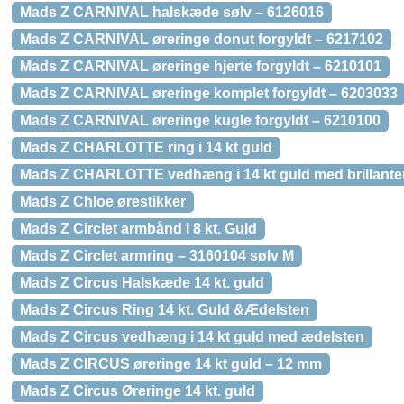
Mads Z CARNIVAL halskæde sølv – 6126016
Mads Z CARNIVAL øreringe donut forgyldt – 6217102
Mads Z CARNIVAL øreringe hjerte forgyldt – 6210101
Mads Z CARNIVAL øreringe komplet forgyldt – 6203033
Mads Z CARNIVAL øreringe kugle forgyldt – 6210100
Mads Z CHARLOTTE ring i 14 kt guld
Mads Z CHARLOTTE vedhæng i 14 kt guld med brillante
Mads Z Chloe ørestikker
Mads Z Circlet armbånd i 8 kt. Guld
Mads Z Circlet armring – 3160104 sølv M
Mads Z Circus Halskæde 14 kt. guld
Mads Z Circus Ring 14 kt. Guld &Ædelsten
Mads Z Circus vedhæng i 14 kt guld med ædelsten
Mads Z CIRCUS øreringe 14 kt guld – 12 mm
Mads Z Circus Øreringe 14 kt. guld