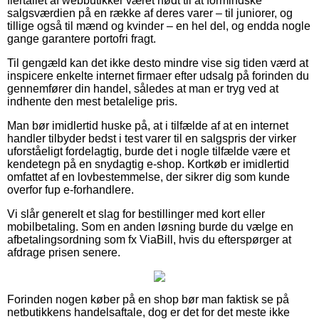
flertallet af webbutikker været nødt til at formindske
salgsværdien på en række af deres varer – til juniorer, og
tillige også til mænd og kvinder – en hel del, og endda nogle
gange garantere portofri fragt.
Til gengæld kan det ikke desto mindre vise sig tiden værd at
inspicere enkelte internet firmaer efter udsalg på forinden du
gennemfører din handel, således at man er tryg ved at
indhente den mest betalelige pris.
Man bør imidlertid huske på, at i tilfælde af at en internet
handler tilbyder bedst i test varer til en salgspris der virker
uforståeligt fordelagtig, burde det i nogle tilfælde være et
kendetegn på en snydagtig e-shop. Kortkøb er imidlertid
omfattet af en lovbestemmelse, der sikrer dig som kunde
overfor fup e-forhandlere.
Vi slår generelt et slag for bestillinger med kort eller
mobilbetaling. Som en anden løsning burde du vælge en
afbetalingsordning som fx ViaBill, hvis du efterspørger at
afdrage prisen senere.
Forinden nogen køber på en shop bør man faktisk se på
netbutikkens handelsaftale, dog er det for det meste ikke