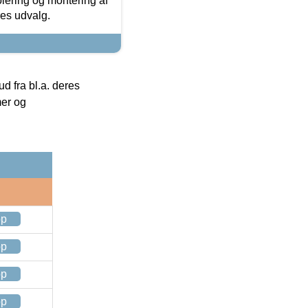
olering og montering af
res udvalg.
 fra bl.a. deres
mer og
op
op
op
op