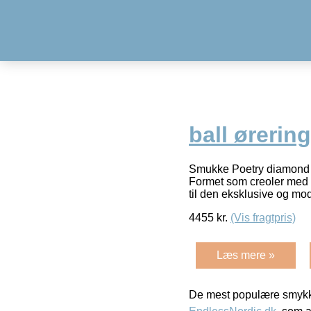
ball ørering
Smukke Poetry diamond bal
Formet som creoler med b
til den eksklusive og m
4455
kr.
(Vis fragtpris)
Læs mere »
De mest populære smykk