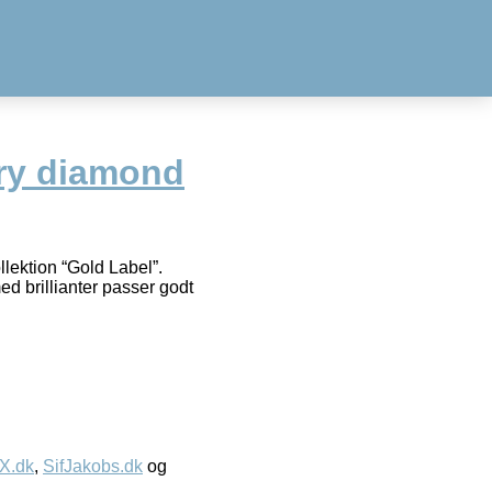
ry diamond
llektion “Gold Label”.
d brillianter passer godt
IX.dk
,
SifJakobs.dk
og