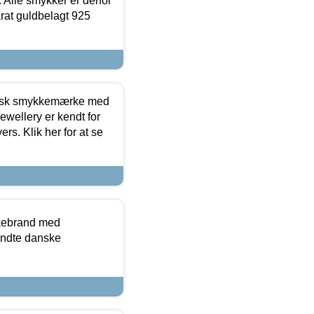
 Alle smykker er derfor
arat guldbelagt 925
dansk smykkemærke med
ewellery er kendt for
ers. Klik her for at se
kkebrand med
ndte danske