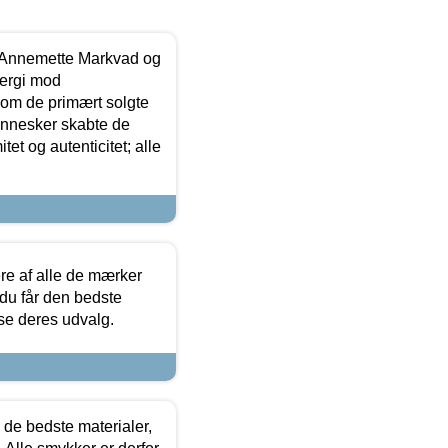
- Annemette Markvad og
ergi mod
som de primært solgte
mennesker skabte de
et og autenticitet; alle
.
re af alle de mærker
 du får den bedste
 se deres udvalg.
 de bedste materialer,