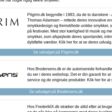
lle har nogle rigtig lækre smykker.
Pilgrim.dk begyndte i 1983, da de to danskere 
Thomas Adamsen – rettede deres innovative en
smykkedesign og fremstillede unikke smykker, 
på festivaler. Med stor kærlighed til musik og 
smykker, som afspejlede deres spontanitet, intimit
dybtfølte værdier. Klik her for at se deres udvalg
Se udvalget på Pilgrim.dk
Hos Brodersens.dk er de autoriserede forhandle
du ser i deres webshop. Det er din garanti for at
service og de originale produkter. Klik her for at
Se udvalget på Brodersens.dk
Hos FrederikIX.dk stræber de altid efter at bruge