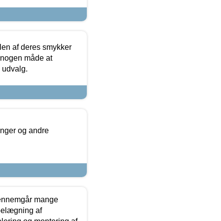
len af deres smykker
å nogen måde at
s udvalg.
inger og andre
gennemgår mange
 belægning af