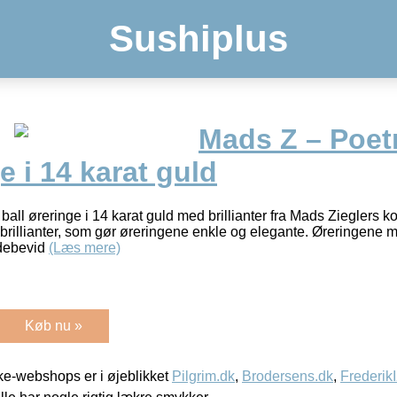
Sushiplus
Mads Z – Poet
e i 14 karat guld
l øreringe i 14 karat guld med brillianter fra Mads Zieglers ko
rillianter, som gør øreringene enkle og elegante. Øreringene me
odebevid
(Læs mere)
Køb nu »
e-webshops er i øjeblikket
Pilgrim.dk
,
Brodersens.dk
,
Frederik