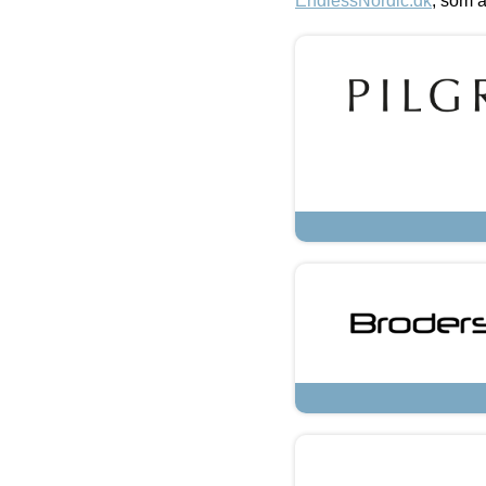
EndlessNordic.dk
, som a