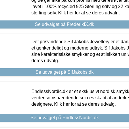
og de går ikke på kompromis med deres kvalitet.
lavet i 100% recycled 925 Sterling sølv og 22 k
sterling sølv. Klik her for at se deres udvalg.
Se udvalget på FrederikIX.dk
Det prisvindende Sif Jakobs Jewellery er et 
et genkendeligt og moderne udtryk. Sif Jakobs J
sine karakteristiske smykker og et stilsikkert univ
deres udvalg.
Se udvalget på SifJakobs.dk
EndlessNordic.dk er et eksklusivt nordisk smy
verdensomspændende succes skabt af anderke
designere. Klik her for at se deres udvalg.
Se udvalget på EndlessNordic.dk