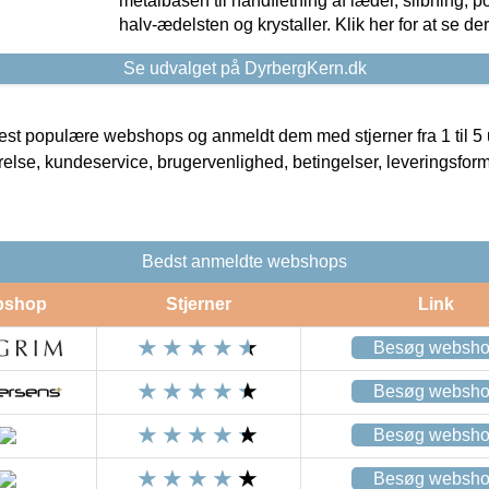
metalbasen til håndfletning af læder, slibning, p
halv-ædelsten og krystaller. Klik her for at se de
Se udvalget på DyrbergKern.dk
t populære webshops og anmeldt dem med stjerner fra 1 til 5 ud
rrelse, kundeservice, brugervenlighed, betingelser, leveringsfor
Bedst anmeldte webshops
bshop
Stjerner
Link
Besøg websh
Besøg websh
Besøg websh
Besøg websh