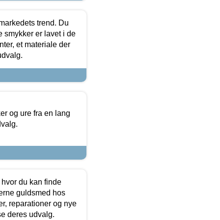
markedets trend. Du
e smykker er lavet i de
ter, et materiale der
udvalg.
 og ure fra en lang
dvalg.
 hvor du kan finde
terne guldsmed hos
r, reparationer og nye
se deres udvalg.