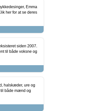
mykkedesinger, Emma
ik her for at se deres
ksisteret siden 2007.
nt til både voksne og
, halskæder, ure og
r til både mænd og