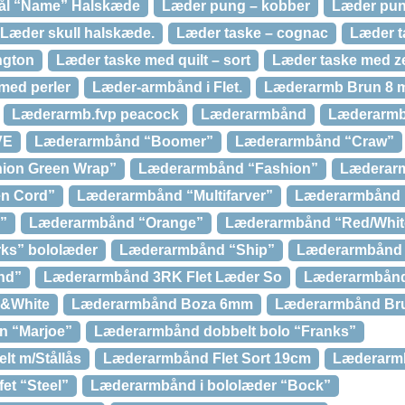
tål “Name” Halskæde
Læder pung – kobber
Læder pung
Læder skull halskæde.
Læder taske – cognac
Læder 
ngton
Læder taske med quilt – sort
Læder taske med z
 med perler
Læder-armbånd i Flet.
Læderarmb Brun 8 
Læderarmb.fvp peacock
Læderarmbånd
Læderarmbå
VE
Læderarmbånd “Boomer”
Læderarmbånd “Craw”
ion Green Wrap”
Læderarmbånd “Fashion”
Læderarm
n Cord”
Læderarmbånd “Multifarver”
Læderarmbånd “
”
Læderarmbånd “Orange”
Læderarmbånd “Red/Whit
ks” bololæder
Læderarmbånd “Ship”
Læderarmbånd 
nd”
Læderarmbånd 3RK Flet Læder So
Læderarmbån
k&White
Læderarmbånd Boza 6mm
Læderarmbånd Bru
n “Marjoe”
Læderarmbånd dobbelt bolo “Franks”
t m/Stållås
Læderarmbånd Flet Sort 19cm
Læderarm
et “Steel”
Læderarmbånd i bololæder “Bock”