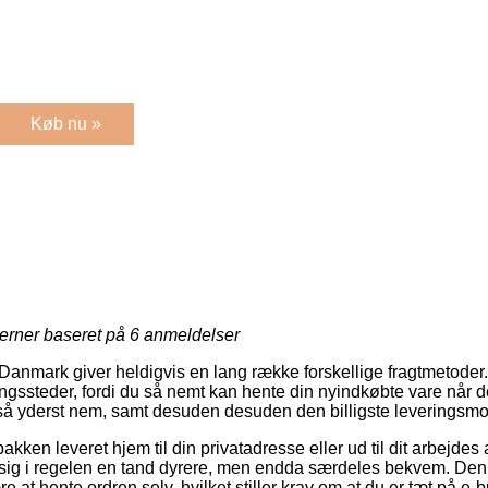
Køb nu »
jerner baseret på
6
anmeldelser
 Danmark giver heldigvis en lang række forskellige fragtmetoder
ssteder, fordi du så nemt kan hente din nyindkøbte vare når der e
å yderst nem, samt desuden desuden den billigste leveringsmod
akken leveret hjem til din privatadresse eller ud til dit arbejdes
ig i regelen en tand dyrere, men endda særdeles bekvem. Den pr
 at hente ordren selv, hvilket stiller krav om at du er tæt på e-