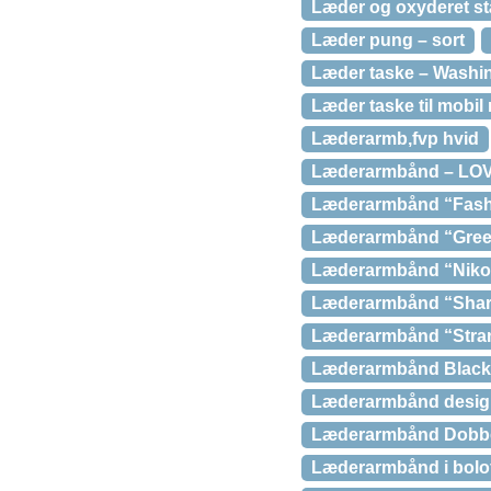
Læder og oxyderet s
Læder pung – sort
Læder taske – Washi
Læder taske til mobil
Læderarmb,fvp hvid
Læderarmbånd – LO
Læderarmbånd “Fash
Læderarmbånd “Gree
Læderarmbånd “Niko
Læderarmbånd “Shar
Læderarmbånd “Stra
Læderarmbånd Blac
Læderarmbånd desig
Læderarmbånd Dobbel
Læderarmbånd i bolof