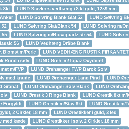
xy 54
LUND Slipseklemme Hulkilet
LUND Slipsenål søl
k 8kt
LUND Stavkors vedhæng i 8 kt guld, 12×9 mm
 Anker
LUND Sølvring Blank Glat 52
LUND Sølvring B
 52
LUND Sølvring Glat/Blank 54
LUND Sølvring m/On
 55
LUND Sølvring m/Rosaquartz str 54
LUND Sølvrin
lassic 56
LUND Vedhæng Dråbe Blank
, Blomst m/Perle
LUND VEDHÆNG RUSTIK FIRKANTET 
 Rund i sølv
LUND Øreh. m/Topaz Oxyderet
omst m/FVP
LUND Ørehænger FWP Barok Sølv
ølv med knude
LUND Ørehænger Lang Pind
LUND Øre
 Granat
LUND Ørehænger Sølv Blank
LUND Ørehænge
ølv
LUND Ørestik 3 Ringe Blank
LUND Ørestik 8kt m/K
e Forgyldt
LUND Ørestik m/Stav 8kt
LUND Ørestik m/T
yldt, 2 Cirkler, 18 mm
LUND Ørestikker i guld, 3 led
lv med kæde
LUND Ørestikker i sølv, 2 Cirkler, 18 mm