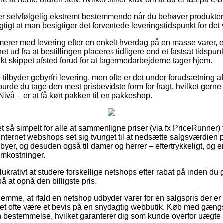
er selvfølgelig ekstremt bestemmende når du behøver produktern
igtigt at man besigtiger det forventede leveringstidspunkt for 
merer med levering efter en enkelt hverdag på en masse varer,
et ud fra at bestillingen placeres tidligere end et fastsat tidspun
ukt skippet afsted forud for at lagermedarbejderne tager hjem.
tilbyder gebyrfri levering, men ofte er det under forudsætning af
burde du tage den mest prisbevidste form for fragt, hvilket gern
 Nivå – er at få kørt pakken til en pakkeshop.
ret så simpelt for alle at sammenligne priser (via fx PriceRunner) 
 af internet webshops set sig tvunget til at nedsætte salgsværdie
abyer, og desuden også til damer og herrer – eftertrykkeligt, og
omkostninger.
krativt at studere forskellige netshops efter rabat på inden du
å at opnå den billigste pris.
lemme, at ifald en netshop udbyder varer for en salgspris der er
t ofte være et bevis på en snydagtig webbutik. Køb med gængse
n bestemmelse, hvilket garanterer dig som kunde overfor uægte b