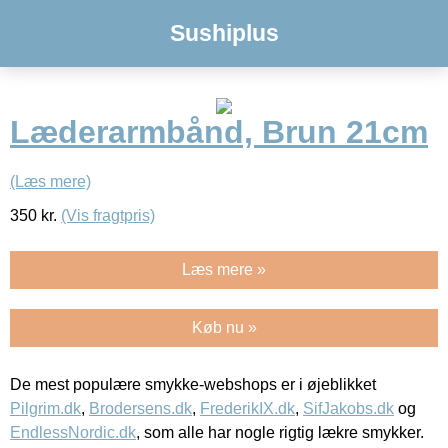
Sushiplus
Læderarmbånd, Brun 21cm
(Læs mere)
350
kr.
(Vis fragtpris)
Læs mere »
Køb nu »
De mest populære smykke-webshops er i øjeblikket
Pilgrim.dk
,
Brodersens.dk
,
FrederikIX.dk
,
SifJakobs.dk
og
EndlessNordic.dk
, som alle har nogle rigtig lækre smykker.