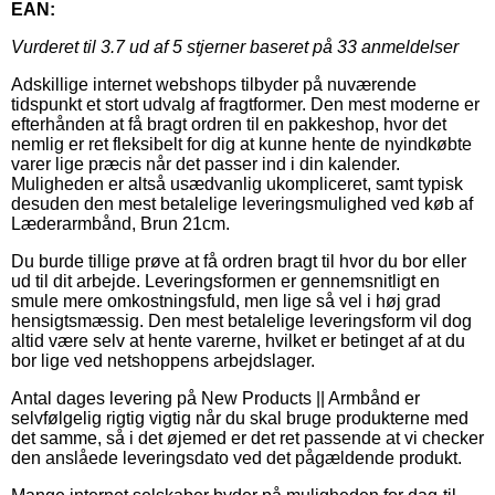
EAN:
Vurderet til
3.7
ud af 5 stjerner baseret på
33
anmeldelser
Adskillige internet webshops tilbyder på nuværende
tidspunkt et stort udvalg af fragtformer. Den mest moderne er
efterhånden at få bragt ordren til en pakkeshop, hvor det
nemlig er ret fleksibelt for dig at kunne hente de nyindkøbte
varer lige præcis når det passer ind i din kalender.
Muligheden er altså usædvanlig ukompliceret, samt typisk
desuden den mest betalelige leveringsmulighed ved køb af
Læderarmbånd, Brun 21cm.
Du burde tillige prøve at få ordren bragt til hvor du bor eller
ud til dit arbejde. Leveringsformen er gennemsnitligt en
smule mere omkostningsfuld, men lige så vel i høj grad
hensigtsmæssig. Den mest betalelige leveringsform vil dog
altid være selv at hente varerne, hvilket er betinget af at du
bor lige ved netshoppens arbejdslager.
Antal dages levering på New Products || Armbånd er
selvfølgelig rigtig vigtig når du skal bruge produkterne med
det samme, så i det øjemed er det ret passende at vi checker
den anslåede leveringsdato ved det pågældende produkt.