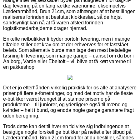
Mange internet selskaber byder på muligheden for dag-til-
dag levering på en lang række varenumre, eksempelvis
Læderarmbånd, Brun 21cm, som afhænger af at bestillingen
realiseres forinden et besluttet klokkeslæt, så de højst
sandsynligt kan nå at få varen afsted forinden
logistikmedarbejderne drager hjemad.
Enkelte netbutikker tilbyder portofri levering, men i mange
tilfælde stiller det krav om at der erhverves for et fastslået
beløb. Som alternativ burde man tage den mest betalelige
løsning til levering, som mange gange – uanset om du bor i
Aalborg, Varde eller Ebeltoft – vil blive at få kørt varerne til
en pakkeshop.
Det er jo efterhånden virkelig praktisk for os alle at analysere
priser på flere e-forretninger, og med det motiv har de fleste
e-butikker været tvunget til at stampe priserne på
produkterne – til juniorer, og yderligere også til mænd og
kvinder – helt i bund, og endda nogle gange garantere fragt
uden beregning.
Trods dette kan det til hver en tid vise sig indbringende at
besigtige nogle forskellige butikker på nettet efter tilbud på
Læderarmbånd, Brun 21cm forud for at du bestiller, således