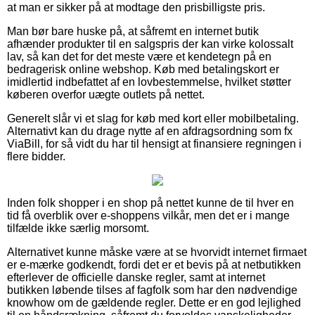
at man er sikker på at modtage den prisbilligste pris.
Man bør bare huske på, at såfremt en internet butik
afhænder produkter til en salgspris der kan virke kolossalt
lav, så kan det for det meste være et kendetegn på en
bedragerisk online webshop. Køb med betalingskort er
imidlertid indbefattet af en lovbestemmelse, hvilket støtter
køberen overfor uægte outlets på nettet.
Generelt slår vi et slag for køb med kort eller mobilbetaling.
Alternativt kan du drage nytte af en afdragsordning som fx
ViaBill, for så vidt du har til hensigt at finansiere regningen i
flere bidder.
Inden folk shopper i en shop på nettet kunne de til hver en
tid få overblik over e-shoppens vilkår, men det er i mange
tilfælde ikke særlig morsomt.
Alternativet kunne måske være at se hvorvidt internet firmaet
er e-mærke godkendt, fordi det er et bevis på at netbutikken
efterlever de officielle danske regler, samt at internet
butikken løbende tilses af fagfolk som har den nødvendige
knowhow om de gældende regler. Dette er en god lejlighed