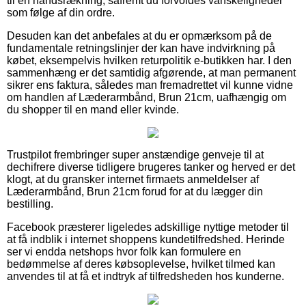
til en håndsrækning, såfremt du forvoldes vanskeligheder
som følge af din ordre.
Desuden kan det anbefales at du er opmærksom på de
fundamentale retningslinjer der kan have indvirkning på
købet, eksempelvis hvilken returpolitik e-butikken har. I den
sammenhæng er det samtidig afgørende, at man permanent
sikrer ens faktura, således man fremadrettet vil kunne vidne
om handlen af Læderarmbånd, Brun 21cm, uafhængig om
du shopper til en mand eller kvinde.
Trustpilot frembringer super anstændige genveje til at
dechifrere diverse tidligere brugeres tanker og herved er det
klogt, at du gransker internet firmaets anmeldelser af
Læderarmbånd, Brun 21cm forud for at du lægger din
bestilling.
Facebook præsterer ligeledes adskillige nyttige metoder til
at få indblik i internet shoppens kundetilfredshed. Herinde
ser vi endda netshops hvor folk kan formulere en
bedømmelse af deres købsoplevelse, hvilket tilmed kan
anvendes til at få et indtryk af tilfredsheden hos kunderne.