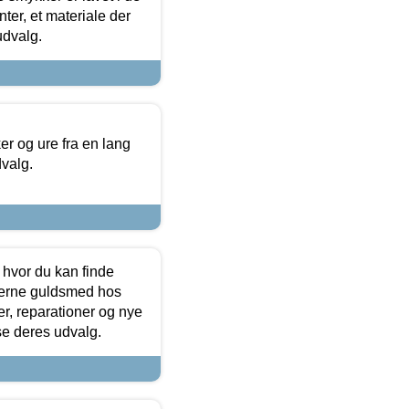
ter, et materiale der
udvalg.
 og ure fra en lang
dvalg.
 hvor du kan finde
terne guldsmed hos
r, reparationer og nye
se deres udvalg.