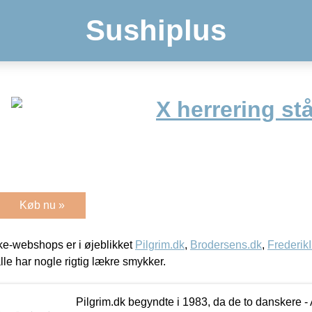
Sushiplus
X herrering stå
Køb nu »
e-webshops er i øjeblikket
Pilgrim.dk
,
Brodersens.dk
,
Frederik
lle har nogle rigtig lækre smykker.
Pilgrim.dk begyndte i 1983, da de to danskere 