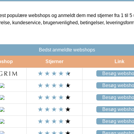
t populære webshops og anmeldt dem med stjerner fra 1 til 5 ud
rrelse, kundeservice, brugervenlighed, betingelser, leveringsfor
Bedst anmeldte webshops
bshop
Stjerner
Link
Besøg websh
Besøg websh
Besøg websh
Besøg websh
Besøg websh
Besøg websh