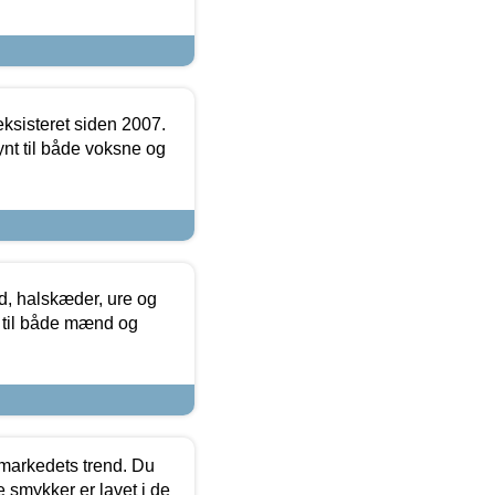
ksisteret siden 2007.
nt til både voksne og
, halskæder, ure og
r til både mænd og
markedets trend. Du
e smykker er lavet i de