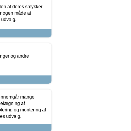
len af deres smykker
å nogen måde at
s udvalg.
inger og andre
gennemgår mange
 belægning af
olering og montering af
res udvalg.