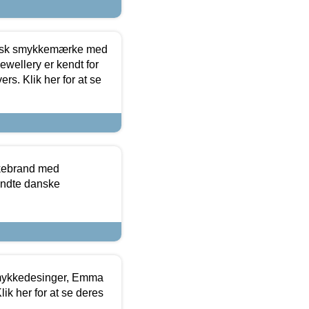
dansk smykkemærke med
ewellery er kendt for
ers. Klik her for at se
kkebrand med
ndte danske
mykkedesinger, Emma
ik her for at se deres