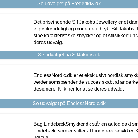
Se udvalget på FrederikIX.dk
Det prisvindende Sif Jakobs Jewellery er et 
et genkendeligt og moderne udtryk. Sif Jakobs J
sine karakteristiske smykker og et stilsikkert univ
deres udvalg.
Se udvalget på SifJakobs.dk
EndlessNordic.dk er et eksklusivt nordisk smy
verdensomspændende succes skabt af anderke
designere. Klik her for at se deres udvalg.
Se udvalget på EndlessNordic.dk
Bag LindebækSmykker.dk står en autodidakt s
Lindebæk, som er stifter af Lindebæk smykker. Kl
udvalg.