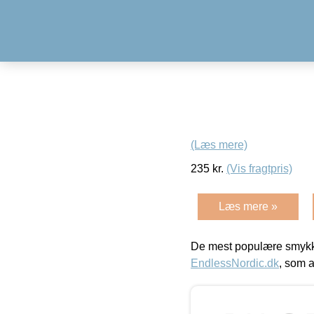
(Læs mere)
235
kr.
(Vis fragtpris)
Læs mere »
De mest populære smykk
EndlessNordic.dk
, som a