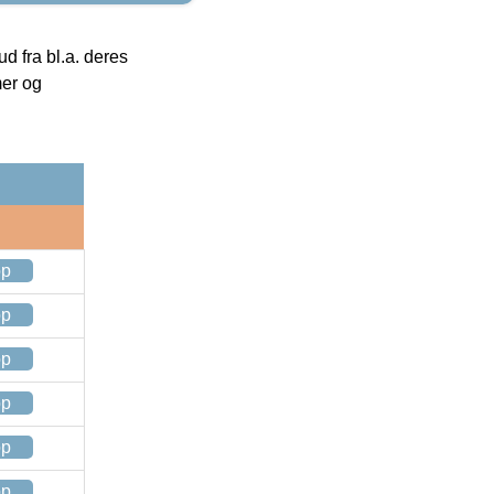
 fra bl.a. deres
mer og
op
op
op
op
op
op