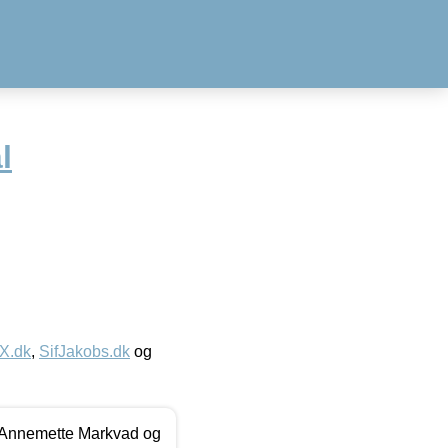
l
IX.dk
,
SifJakobs.dk
og
- Annemette Markvad og