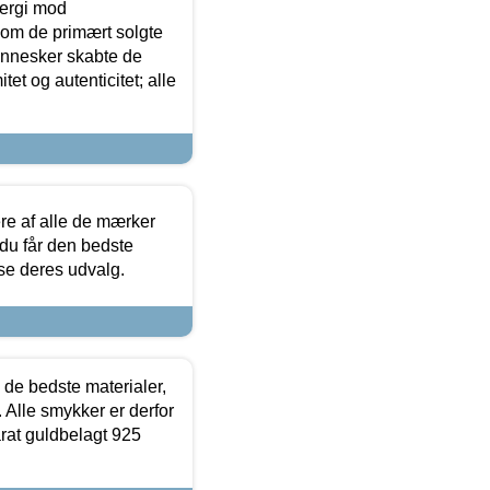
ergi mod
som de primært solgte
mennesker skabte de
et og autenticitet; alle
.
re af alle de mærker
 du får den bedste
 se deres udvalg.
 de bedste materialer,
 Alle smykker er derfor
arat guldbelagt 925