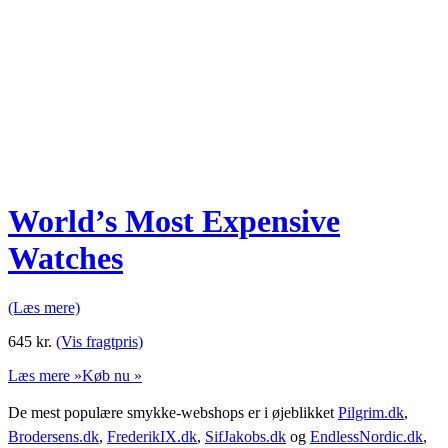
World’s Most Expensive
Watches
(Læs mere)
645
kr.
(Vis fragtpris)
Læs mere »
Køb nu »
De mest populære smykke-webshops er i øjeblikket
Pilgrim.dk
,
Brodersens.dk
,
FrederikIX.dk
,
SifJakobs.dk
og
EndlessNordic.dk
,