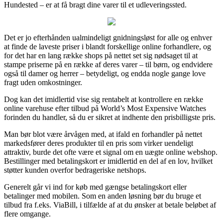
Hundested – er at få bragt dine varer til et udleveringssted.
Det er jo efterhånden ualmindeligt gnidningsløst for alle og enhver
at finde de laveste priser i blandt forskellige online forhandlere, og
for det har en lang række shops på nettet set sig nødsaget til at
stampe priserne på en række af deres varer – til børn, og endvidere
også til damer og herrer – betydeligt, og endda nogle gange love
fragt uden omkostninger.
Dog kan det imidlertid vise sig rentabelt at kontrollere en række
online varehuse efter tilbud på World’s Most Expensive Watches
forinden du handler, så du er sikret at indhente den prisbilligste pris.
Man bør blot være årvågen med, at ifald en forhandler på nettet
markedsfører deres produkter til en pris som virker uendeligt
attraktiv, burde det ofte være et signal om en uægte online webshop.
Bestillinger med betalingskort er imidlertid en del af en lov, hvilket
støtter kunden overfor bedrageriske netshops.
Generelt går vi ind for køb med gængse betalingskort eller
betalinger med mobilen. Som en anden løsning bør du bruge et
tilbud fra f.eks. ViaBill, i tilfælde af at du ønsker at betale beløbet af
flere omgange.