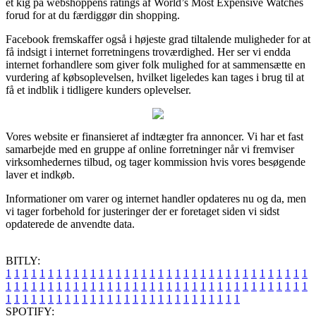
et kig på webshoppens ratings af World’s Most Expensive Watches
forud for at du færdiggør din shopping.
Facebook fremskaffer også i højeste grad tiltalende muligheder for at
få indsigt i internet forretningens troværdighed. Her ser vi endda
internet forhandlere som giver folk mulighed for at sammensætte en
vurdering af købsoplevelsen, hvilket ligeledes kan tages i brug til at
få et indblik i tidligere kunders oplevelser.
Vores website er finansieret af indtægter fra annoncer. Vi har et fast
samarbejde med en gruppe af online forretninger når vi fremviser
virksomhedernes tilbud, og tager kommission hvis vores besøgende
laver et indkøb.
Informationer om varer og internet handler opdateres nu og da, men
vi tager forbehold for justeringer der er foretaget siden vi sidst
opdaterede de anvendte data.
BITLY:
1
1
1
1
1
1
1
1
1
1
1
1
1
1
1
1
1
1
1
1
1
1
1
1
1
1
1
1
1
1
1
1
1
1
1
1
1
1
1
1
1
1
1
1
1
1
1
1
1
1
1
1
1
1
1
1
1
1
1
1
1
1
1
1
1
1
1
1
1
1
1
1
1
1
1
1
1
1
1
1
1
1
1
1
1
1
1
1
1
1
1
1
1
1
1
1
1
1
1
1
SPOTIFY: