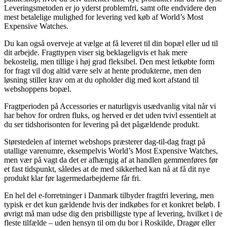
Leveringsmetoden er jo yderst problemfri, samt ofte endvidere den
mest betalelige mulighed for levering ved køb af World’s Most
Expensive Watches.
Du kan også overveje at vælge at få leveret til din bopæl eller ud til
dit arbejde. Fragttypen viser sig beklageligvis et hak mere
bekostelig, men tillige i høj grad fleksibel. Den mest letkøbte form
for fragt vil dog altid være selv at hente produkterne, men den
løsning stiller krav om at du opholder dig med kort afstand til
webshoppens bopæl.
Fragtperioden på Accessories er naturligvis usædvanlig vital når vi
har behov for ordren fluks, og herved er det uden tvivl essentielt at
du ser tidshorisonten for levering på det pågældende produkt.
Størstedelen af internet webshops præsterer dag-til-dag fragt på
utallige varenumre, eksempelvis World’s Most Expensive Watches,
men vær på vagt da det er afhængig af at handlen gemmenføres før
et fast tidspunkt, således at de med sikkerhed kan nå at få dit nye
produkt klar før lagermedarbejderne får fri.
En hel del e-forretninger i Danmark tilbyder fragtfri levering, men
typisk er det kun gældende hvis der indkøbes for et konkret beløb. I
øvrigt må man udse dig den prisbilligste type af levering, hvilket i de
fleste tilfælde – uden hensyn til om du bor i Roskilde, Dragør eller