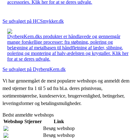
accessories. Klik her for at se deres udvalg.
Se udvalget på HCSmykker.dk
DyrbergKern.dks produkter er håndlavede og gennemgår
mange forskellige processer: fra støbning, polering og
belægning af metalbasen til håndfletning af læder, slibning,
polering og montering af halv-ædelsten og krystaller. Klik her
for at se deres udvalg.
Se udvalget på DyrbergKern.dk
Vi har gennemgået de mest populære webshops og anmeldt dem
med stjerner fra 1 til 5 ud fra bl.a. deres prisniveau,
sortimentstørrelse, kundeservice, brugervenlighed, betingelser,
leveringsformer og betalingsmuligheder.
Bedst anmeldte webshops
Webshop
Stjerner
Link
Besøg webshop
Besøg webshop