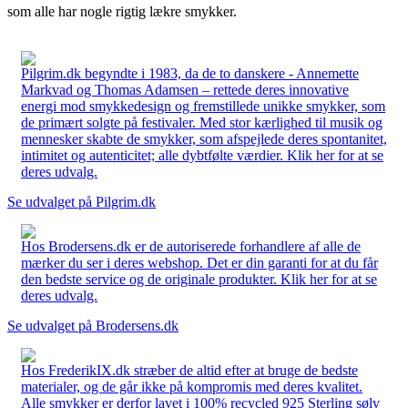
som alle har nogle rigtig lækre smykker.
Pilgrim.dk begyndte i 1983, da de to danskere - Annemette
Markvad og Thomas Adamsen – rettede deres innovative
energi mod smykkedesign og fremstillede unikke smykker, som
de primært solgte på festivaler. Med stor kærlighed til musik og
mennesker skabte de smykker, som afspejlede deres spontanitet,
intimitet og autenticitet; alle dybtfølte værdier. Klik her for at se
deres udvalg.
Se udvalget på Pilgrim.dk
Hos Brodersens.dk er de autoriserede forhandlere af alle de
mærker du ser i deres webshop. Det er din garanti for at du får
den bedste service og de originale produkter. Klik her for at se
deres udvalg.
Se udvalget på Brodersens.dk
Hos FrederikIX.dk stræber de altid efter at bruge de bedste
materialer, og de går ikke på kompromis med deres kvalitet.
Alle smykker er derfor lavet i 100% recycled 925 Sterling sølv