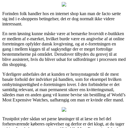
Forinden folk handler hos en internet shop kan man de facto sætte
sig ind i e-shoppens betingelser, det er dog normalt ikke videre
interessant.
En nem løsning kunne måske være at bemærke hvorvidt e-butikken
er medlem af e-mærket, hvilket burde være en angivelse af at online
forretningen opfylder dansk lovgivning, og at e-forretningen en
gang i mellem kigges til af sagkyndige der er meget fortrolige
bestemmelserne på området. Derudover tilbydes du genvej til at
blive assisteret, hvis du bliver udsat for udfordringer i processen med
din shopping.
Yderligere anbefales det at kunden er hensynstagende til de mest
basale forhold der indvirker på handlen, som for eksempel hvilken
ombytningsrettighed e-forretningen lover. I den forbindelse er det
samtidig relevant, at man permanent sikrer ens kvitteringsmail,
således man en anden gang vil kunne bevise sin bestilling af World’s
Most Expensive Watches, uafhængig om man er kvinde eller mand.
Trustpilot yder sådan set pæne løsninger til at læse en hel del
forhenværende køberes oplevelser og derfor er det klogt, at du tager