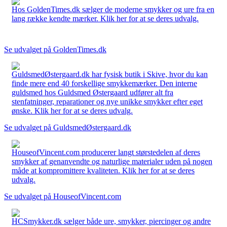
Hos GoldenTimes.dk sælger de moderne smykker og ure fra en
lang række kendte mærker. Klik her for at se deres udvalg.
Se udvalget på GoldenTimes.dk
GuldsmedØstergaard.dk har fysisk butik i Skive, hvor du kan
finde mere end 40 forskellige smykkemærker. Den interne
guldsmed hos Guldsmed Østergaard udfører alt fra
stenfatninger, reparationer og nye unikke smykker efter eget
ønske. Klik her for at se deres udvalg.
Se udvalget på GuldsmedØstergaard.dk
HouseofVincent.com producerer langt størstedelen af deres
smykker af genanvendte og naturlige materialer uden på nogen
måde at kompromittere kvaliteten. Klik her for at se deres
udvalg.
Se udvalget på HouseofVincent.com
HCSmykker.dk sælger både ure, smykker, piercinger og andre