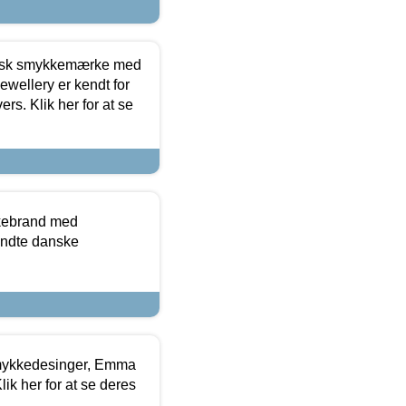
dansk smykkemærke med
ewellery er kendt for
ers. Klik her for at se
kkebrand med
ndte danske
mykkedesinger, Emma
ik her for at se deres