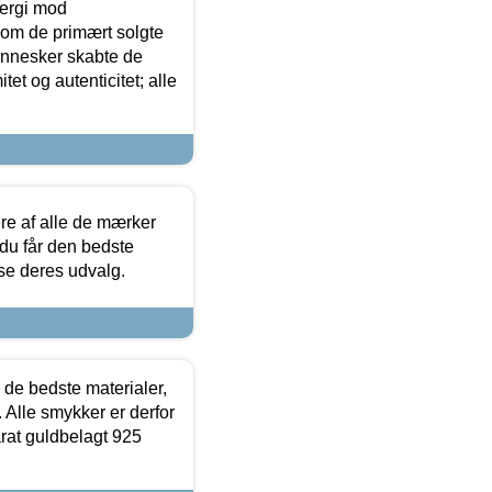
ergi mod
som de primært solgte
mennesker skabte de
et og autenticitet; alle
.
re af alle de mærker
 du får den bedste
 se deres udvalg.
 de bedste materialer,
 Alle smykker er derfor
arat guldbelagt 925