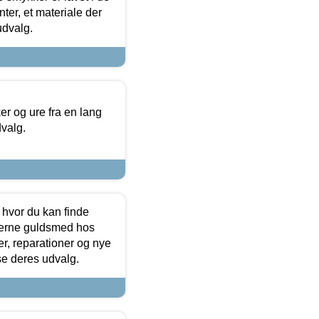
ter, et materiale der
udvalg.
 og ure fra en lang
dvalg.
 hvor du kan finde
terne guldsmed hos
r, reparationer og nye
se deres udvalg.