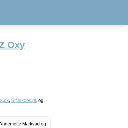
CZ Oxy
IX.dk
,
SifJakobs.dk
og
- Annemette Markvad og