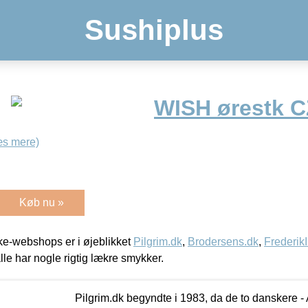
Sushiplus
WISH ørestk 
æs mere)
Køb nu »
e-webshops er i øjeblikket
Pilgrim.dk
,
Brodersens.dk
,
Frederik
lle har nogle rigtig lækre smykker.
Pilgrim.dk begyndte i 1983, da de to danskere 