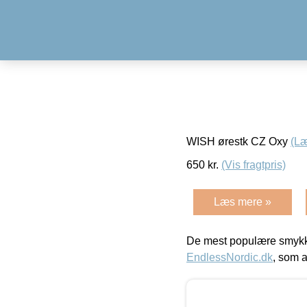
WISH ørestk CZ Oxy
(L
650
kr.
(Vis fragtpris)
Læs mere »
De mest populære smykk
EndlessNordic.dk
, som a