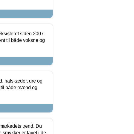
ksisteret siden 2007.
nt til både voksne og
, halskæder, ure og
r til både mænd og
markedets trend. Du
e smykker er lavet i de