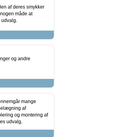
len af deres smykker
å nogen måde at
s udvalg.
inger og andre
gennemgår mange
 belægning af
olering og montering af
res udvalg.