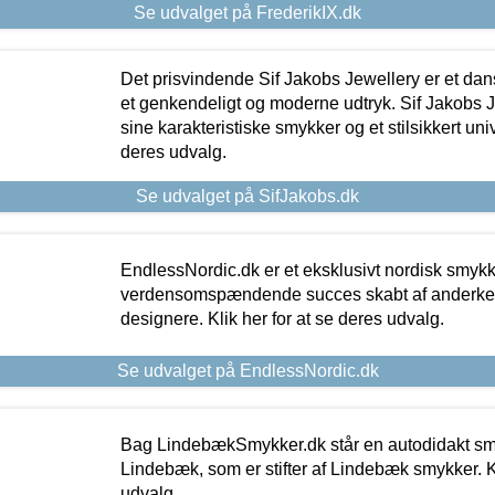
Se udvalget på FrederikIX.dk
Det prisvindende Sif Jakobs Jewellery er et 
et genkendeligt og moderne udtryk. Sif Jakobs J
sine karakteristiske smykker og et stilsikkert univ
deres udvalg.
Se udvalget på SifJakobs.dk
EndlessNordic.dk er et eksklusivt nordisk smy
verdensomspændende succes skabt af anderke
designere. Klik her for at se deres udvalg.
Se udvalget på EndlessNordic.dk
Bag LindebækSmykker.dk står en autodidakt s
Lindebæk, som er stifter af Lindebæk smykker. Kl
udvalg.