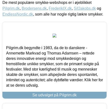
De mest populære smykke-webshops er i øjeblikket
Pilgrim.dk
,
Brodersens.dk
,
FrederikIX.dk
,
SifJakobs.dk
og
EndlessNordic.dk
, som alle har nogle rigtig lækre smykker.
Pilgrim.dk begyndte i 1983, da de to danskere -
Annemette Markvad og Thomas Adamsen – rettede
deres innovative energi mod smykkedesign og
fremstillede unikke smykker, som de primært solgte på
festivaler. Med stor kærlighed til musik og mennesker
skabte de smykker, som afspejlede deres spontanitet,
intimitet og autenticitet; alle dybtfølte værdier. Klik her for
at se deres udvalg.
Se udvalget på Pilgrim.dk