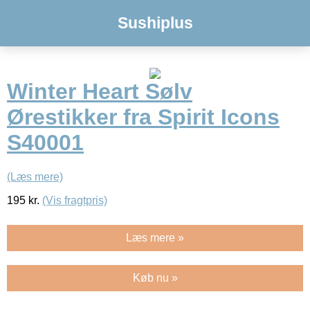
Sushiplus
Winter Heart Sølv
Ørestikker fra Spirit Icons
S40001
(Læs mere)
195
kr.
(Vis fragtpris)
Læs mere »
Køb nu »