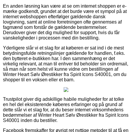
En anden løsning kan være at se om internet shoppen er e-
mærke godkendt, grundet at det burde være et sympol på at
internet webshoppen efterfølger gældende dansk
lovgivning, samt at online forretningen ofte gennemses af
fagmænd som forstår de gældende bestemmelser.
Derudover giver det dig mulighed for support, hvis du får
vanskeligheder i processen med din bestilling.
Yderligere slår vi et slag for at køberen er sat ind i de mest
betydningsfulde retningslinjer gældende for handlen, f.eks.
den bytteret e-butikken har. I den sammenhæng er det
virkelig relevant, at man til enhver tid beholder sin ordremail,
så man når som helst vil kunne vidne om bestillingen af
Winter Heart Sølv Ørestikker fra Spirit Icons S40001, om du
shopper til en voksen eller et barn.
Trustpilot giver dig adskillige habile muligheder for at tolke
en hel del eksisterende køberes erfaringer og på grund af
dette slår vi et slag for, at du beser internet virksomhedens
bedømmelser af Winter Heart Sølv Ørestikker fra Spirit Icons
S40001 inden du bestiller.
Facebook fremskaffer for øvrigt ret nyttige metoder til at få en