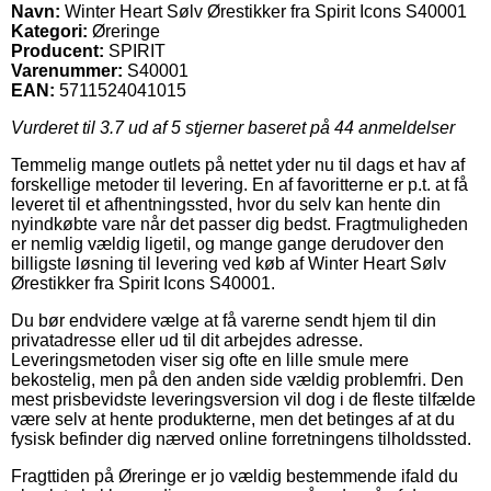
Navn:
Winter Heart Sølv Ørestikker fra Spirit Icons S40001
Kategori:
Øreringe
Producent:
SPIRIT
Varenummer:
S40001
EAN:
5711524041015
Vurderet til
3.7
ud af 5 stjerner baseret på
44
anmeldelser
Temmelig mange outlets på nettet yder nu til dags et hav af
forskellige metoder til levering. En af favoritterne er p.t. at få
leveret til et afhentningssted, hvor du selv kan hente din
nyindkøbte vare når det passer dig bedst. Fragtmuligheden
er nemlig vældig ligetil, og mange gange derudover den
billigste løsning til levering ved køb af Winter Heart Sølv
Ørestikker fra Spirit Icons S40001.
Du bør endvidere vælge at få varerne sendt hjem til din
privatadresse eller ud til dit arbejdes adresse.
Leveringsmetoden viser sig ofte en lille smule mere
bekostelig, men på den anden side vældig problemfri. Den
mest prisbevidste leveringsversion vil dog i de fleste tilfælde
være selv at hente produkterne, men det betinges af at du
fysisk befinder dig nærved online forretningens tilholdssted.
Fragttiden på Øreringe er jo vældig bestemmende ifald du