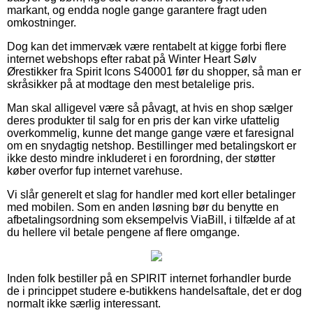
markant, og endda nogle gange garantere fragt uden
omkostninger.
Dog kan det immervæk være rentabelt at kigge forbi flere
internet webshops efter rabat på Winter Heart Sølv
Ørestikker fra Spirit Icons S40001 før du shopper, så man er
skråsikker på at modtage den mest betalelige pris.
Man skal alligevel være så påvagt, at hvis en shop sælger
deres produkter til salg for en pris der kan virke ufattelig
overkommelig, kunne det mange gange være et faresignal
om en snydagtig netshop. Bestillinger med betalingskort er
ikke desto mindre inkluderet i en forordning, der støtter
køber overfor fup internet varehuse.
Vi slår generelt et slag for handler med kort eller betalinger
med mobilen. Som en anden løsning bør du benytte en
afbetalingsordning som eksempelvis ViaBill, i tilfælde af at
du hellere vil betale pengene af flere omgange.
Inden folk bestiller på en SPIRIT internet forhandler burde
de i princippet studere e-butikkens handelsaftale, det er dog
normalt ikke særlig interessant.