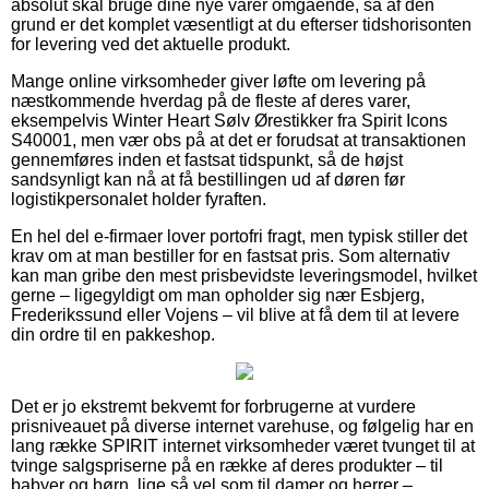
absolut skal bruge dine nye varer omgående, så af den
grund er det komplet væsentligt at du efterser tidshorisonten
for levering ved det aktuelle produkt.
Mange online virksomheder giver løfte om levering på
næstkommende hverdag på de fleste af deres varer,
eksempelvis Winter Heart Sølv Ørestikker fra Spirit Icons
S40001, men vær obs på at det er forudsat at transaktionen
gennemføres inden et fastsat tidspunkt, så de højst
sandsynligt kan nå at få bestillingen ud af døren før
logistikpersonalet holder fyraften.
En hel del e-firmaer lover portofri fragt, men typisk stiller det
krav om at man bestiller for en fastsat pris. Som alternativ
kan man gribe den mest prisbevidste leveringsmodel, hvilket
gerne – ligegyldigt om man opholder sig nær Esbjerg,
Frederikssund eller Vojens – vil blive at få dem til at levere
din ordre til en pakkeshop.
Det er jo ekstremt bekvemt for forbrugerne at vurdere
prisniveauet på diverse internet varehuse, og følgelig har en
lang række SPIRIT internet virksomheder været tvunget til at
tvinge salgspriserne på en række af deres produkter – til
babyer og børn, lige så vel som til damer og herrer –