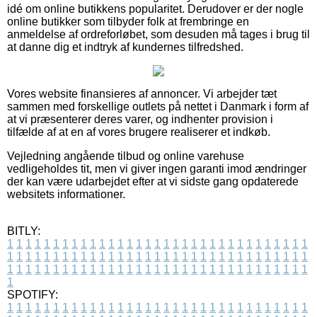
idé om online butikkens popularitet. Derudover er der nogle
online butikker som tilbyder folk at frembringe en
anmeldelse af ordreforløbet, som desuden må tages i brug til
at danne dig et indtryk af kundernes tilfredshed.
Vores website finansieres af annoncer. Vi arbejder tæt
sammen med forskellige outlets på nettet i Danmark i form af
at vi præsenterer deres varer, og indhenter provision i
tilfælde af at en af vores brugere realiserer et indkøb.
Vejledning angående tilbud og online varehuse
vedligeholdes tit, men vi giver ingen garanti imod ændringer
der kan være udarbejdet efter at vi sidste gang opdaterede
websitets informationer.
BITLY:
1
1
1
1
1
1
1
1
1
1
1
1
1
1
1
1
1
1
1
1
1
1
1
1
1
1
1
1
1
1
1
1
1
1
1
1
1
1
1
1
1
1
1
1
1
1
1
1
1
1
1
1
1
1
1
1
1
1
1
1
1
1
1
1
1
1
1
1
1
1
1
1
1
1
1
1
1
1
1
1
1
1
1
1
1
1
1
1
1
1
1
1
1
1
1
1
1
1
1
1
SPOTIFY:
1
1
1
1
1
1
1
1
1
1
1
1
1
1
1
1
1
1
1
1
1
1
1
1
1
1
1
1
1
1
1
1
1