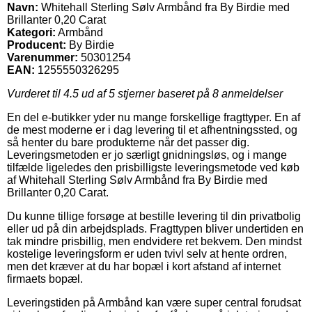
Navn:
Whitehall Sterling Sølv Armbånd fra By Birdie med
Brillanter 0,20 Carat
Kategori:
Armbånd
Producent:
By Birdie
Varenummer:
50301254
EAN:
1255550326295
Vurderet til
4.5
ud af 5 stjerner baseret på
8
anmeldelser
En del e-butikker yder nu mange forskellige fragttyper. En af
de mest moderne er i dag levering til et afhentningssted, og
så henter du bare produkterne når det passer dig.
Leveringsmetoden er jo særligt gnidningsløs, og i mange
tilfælde ligeledes den prisbilligste leveringsmetode ved køb
af Whitehall Sterling Sølv Armbånd fra By Birdie med
Brillanter 0,20 Carat.
Du kunne tillige forsøge at bestille levering til din privatbolig
eller ud på din arbejdsplads. Fragttypen bliver undertiden en
tak mindre prisbillig, men endvidere ret bekvem. Den mindst
kostelige leveringsform er uden tvivl selv at hente ordren,
men det kræver at du har bopæl i kort afstand af internet
firmaets bopæl.
Leveringstiden på Armbånd kan være super central forudsat