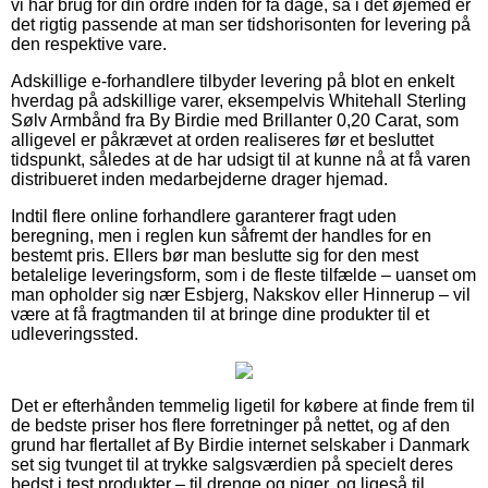
vi har brug for din ordre inden for få dage, så i det øjemed er
det rigtig passende at man ser tidshorisonten for levering på
den respektive vare.
Adskillige e-forhandlere tilbyder levering på blot en enkelt
hverdag på adskillige varer, eksempelvis Whitehall Sterling
Sølv Armbånd fra By Birdie med Brillanter 0,20 Carat, som
alligevel er påkrævet at orden realiseres før et besluttet
tidspunkt, således at de har udsigt til at kunne nå at få varen
distribueret inden medarbejderne drager hjemad.
Indtil flere online forhandlere garanterer fragt uden
beregning, men i reglen kun såfremt der handles for en
bestemt pris. Ellers bør man beslutte sig for den mest
betalelige leveringsform, som i de fleste tilfælde – uanset om
man opholder sig nær Esbjerg, Nakskov eller Hinnerup – vil
være at få fragtmanden til at bringe dine produkter til et
udleveringssted.
Det er efterhånden temmelig ligetil for købere at finde frem til
de bedste priser hos flere forretninger på nettet, og af den
grund har flertallet af By Birdie internet selskaber i Danmark
set sig tvunget til at trykke salgsværdien på specielt deres
bedst i test produkter – til drenge og piger, og ligeså til