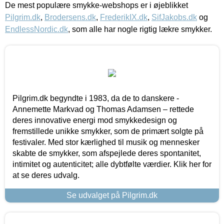
De mest populære smykke-webshops er i øjeblikket
Pilgrim.dk
,
Brodersens.dk
,
FrederikIX.dk
,
SifJakobs.dk
og
EndlessNordic.dk
, som alle har nogle rigtig lækre smykker.
Pilgrim.dk begyndte i 1983, da de to danskere -
Annemette Markvad og Thomas Adamsen – rettede
deres innovative energi mod smykkedesign og
fremstillede unikke smykker, som de primært solgte på
festivaler. Med stor kærlighed til musik og mennesker
skabte de smykker, som afspejlede deres spontanitet,
intimitet og autenticitet; alle dybtfølte værdier. Klik her for
at se deres udvalg.
Se udvalget på Pilgrim.dk