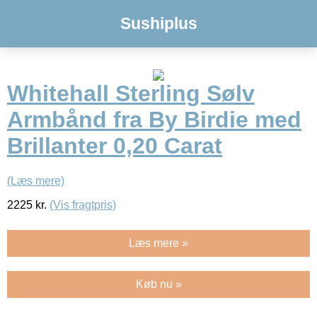
Sushiplus
Whitehall Sterling Sølv
Armbånd fra By Birdie med
Brillanter 0,20 Carat
(Læs mere)
2225
kr.
(Vis fragtpris)
Læs mere »
Køb nu »