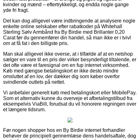
kvinder og mænd – eftertrykkeligt, og endda nogle gange
yde fri fragt.
Det kan dog alligevel være indbringende at analysere nogle
enkelte online selskaber efter rabatkoder på Whitehall
Sterling Sølv Armbånd fra By Birdie med Brillanter 0,20
Carat før du gennemfører din handel, så man ikke er i tvivl
om at få fat i den billigste pris.
Man skal alligevel ikke overse, at i tilfælde af at en netshop
sælger en vare til en pris der virker besynderligt tiltalende, er
det ofte være et faresignal om en fup internet virksomhed.
Køb med gængse betalingskort er ikke desto mindre
omsluttet af en lov, der dækker dig som køber overfor
svindlende outlets på nettet.
Vi anbefaler generelt køb med betalingskort eller MobilePay.
Som et alternativ kunne du overveje et afbetalingstilbud fra
eksempelvis ViaBill, forudsat du vil honorere regningen over
et længere tidsrum.
Før nogen shopper hos en By Birdie internet forhandler
behøver de principielt gennemlæse dens handelsaftale, dog