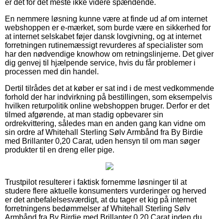
er det for det meste ikke videre spændende.
En nemmere løsning kunne være at finde ud af om internet
webshoppen er e-mærket, som burde være en sikkerhed for
at internet selskabet føjer dansk lovgivning, og at internet
forretningen rutinemæssigt revurderes af specialister som
har den nødvendige knowhow om retningslinjerne. Det giver
dig genvej til hjælpende service, hvis du får problemer i
processen med din handel.
Dertil tilrådes det at køber er sat ind i de mest vedkommende
forhold der har indvirkning på bestillingen, som eksempelvis
hvilken returpolitik online webshoppen bruger. Derfor er det
tilmed afgørende, at man stadig opbevarer sin
ordrekvittering, således man en anden gang kan vidne om
sin ordre af Whitehall Sterling Sølv Armbånd fra By Birdie
med Brillanter 0,20 Carat, uden hensyn til om man søger
produkter til en dreng eller pige.
Trustpilot resulterer i faktisk fornemme løsninger til at
studere flere aktuelle konsumenters vurderinger og herved
er det anbefalelsesværdigt, at du tager et kig på internet
forretningens bedømmelser af Whitehall Sterling Sølv
Armbånd fra By Birdie med Brillanter 0,20 Carat inden du