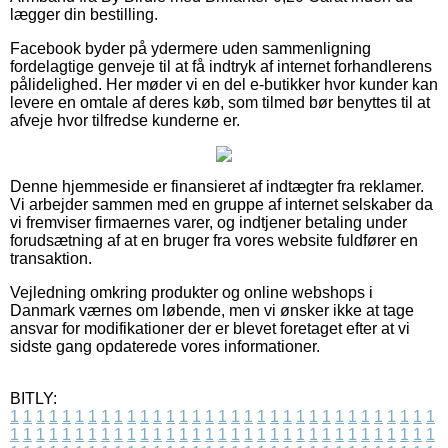
lægger din bestilling.
Facebook byder på ydermere uden sammenligning
fordelagtige genveje til at få indtryk af internet forhandlerens
pålidelighed. Her møder vi en del e-butikker hvor kunder kan
levere en omtale af deres køb, som tilmed bør benyttes til at
afveje hvor tilfredse kunderne er.
Denne hjemmeside er finansieret af indtægter fra reklamer.
Vi arbejder sammen med en gruppe af internet selskaber da
vi fremviser firmaernes varer, og indtjener betaling under
forudsætning af at en bruger fra vores website fuldfører en
transaktion.
Vejledning omkring produkter og online webshops i
Danmark værnes om løbende, men vi ønsker ikke at tage
ansvar for modifikationer der er blevet foretaget efter at vi
sidste gang opdaterede vores informationer.
BITLY:
1
1
1
1
1
1
1
1
1
1
1
1
1
1
1
1
1
1
1
1
1
1
1
1
1
1
1
1
1
1
1
1
1
1
1
1
1
1
1
1
1
1
1
1
1
1
1
1
1
1
1
1
1
1
1
1
1
1
1
1
1
1
1
1
1
1