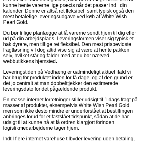
kunne hente varerne lige præcis når det passer ind i din
kalender. Denne er altså ret fleksibel, samt typisk også den
mest betalelige leveringsudgave ved køb af White Wish
Pearl Gold.
Du bør tillige planlægge at få varerne sendt hjem til dig eller
ud på din arbejdsplads. Leveringsformen viser sig typisk et
hak dyrere, men tillige ret fleksibel. Den mest prisbevidste
fragtløsning vil dog altid vise sig at være at hente pakken
selv, hvilket står og falder med at du bor nærved
webbutikkens hjemsted.
Leveringstiden på Vedhæng er ualmindeligt aktuel ifald vi
har brug for produktet inden for få dage, og af den grund er
det jo centralt at man dobbelttjekker den estimerede
leveringsdato for det pågældende produkt.
En masse internet forretninger stiller udsigt til 1 dags fragt på
masser af produkter, eksempelvis White Wish Pearl Gold,
men som ikke desto mindre er underforstået at bestillingen
anbringes forud for et fastslået tidspunkt, sådan at de har
udsigt til at kunne nå at få ordren klargjort forinden
logistikmedarbejderne tager hjem.
Indtil flere internet varehuse tilbyder levering uden betaling,