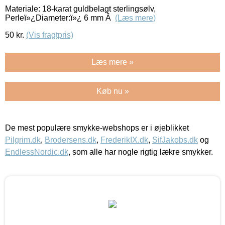
Materiale: 18-karat guldbelagt sterlingsølv,
Perleï»¿Diameter:ï»¿ 6 mm Â
(Læs mere)
50
kr.
(Vis fragtpris)
Læs mere »
Køb nu »
De mest populære smykke-webshops er i øjeblikket
Pilgrim.dk
,
Brodersens.dk
,
FrederikIX.dk
,
SifJakobs.dk
og
EndlessNordic.dk
, som alle har nogle rigtig lækre smykker.