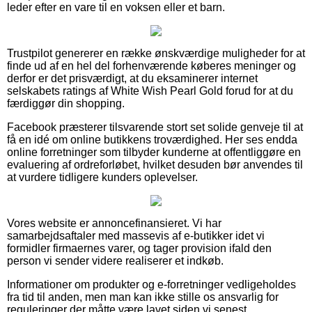
leder efter en vare til en voksen eller et barn.
Trustpilot genererer en række ønskværdige muligheder for at
finde ud af en hel del forhenværende køberes meninger og
derfor er det prisværdigt, at du eksaminerer internet
selskabets ratings af White Wish Pearl Gold forud for at du
færdiggør din shopping.
Facebook præsterer tilsvarende stort set solide genveje til at
få en idé om online butikkens troværdighed. Her ses endda
online forretninger som tilbyder kunderne at offentliggøre en
evaluering af ordreforløbet, hvilket desuden bør anvendes til
at vurdere tidligere kunders oplevelser.
Vores website er annoncefinansieret. Vi har
samarbejdsaftaler med massevis af e-butikker idet vi
formidler firmaernes varer, og tager provision ifald den
person vi sender videre realiserer et indkøb.
Informationer om produkter og e-forretninger vedligeholdes
fra tid til anden, men man kan ikke stille os ansvarlig for
reguleringer der måtte være lavet siden vi senest