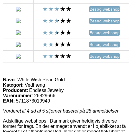
Besøg webshop
Besøg webshop
Besøg webshop
Besøg webshop
Besøg webshop
Navn:
White Wish Pearl Gold
Kategori:
Vedhæng
Producent:
Endless Jewelry
Varenummer:
26829666
EAN:
5711873019949
Vurderet til
4
ud af 5 stjerner baseret på
28
anmeldelser
Adskillige webshops i Danmark giver heldigvis diverse
former for fragt. En der er meget anvendt er i øjeblikket at få
leveret til et afhentningssted, hvor det er meget fleksibelt at