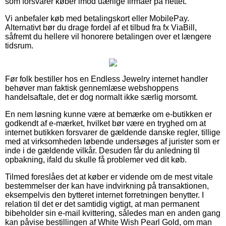
som forsvarer køber imod uærlige firmaer på nettet.
Vi anbefaler køb med betalingskort eller MobilePay.
Alternativt bør du drage fordel af et tilbud fra fx ViaBill,
såfremt du hellere vil honorere betalingen over et længere
tidsrum.
Før folk bestiller hos en Endless Jewelry internet handler
behøver man faktisk gennemlæse webshoppens
handelsaftale, det er dog normalt ikke særlig morsomt.
En nem løsning kunne være at bemærke om e-butikken er
godkendt af e-mærket, hvilket bør være en tryghed om at
internet butikken forsvarer de gældende danske regler, tillige
med at virksomheden løbende undersøges af jurister som er
inde i de gældende vilkår. Desuden får du anledning til
opbakning, ifald du skulle få problemer ved dit køb.
Tilmed foreslåes det at køber er vidende om de mest vitale
bestemmelser der kan have indvirkning på transaktionen,
eksempelvis den bytteret internet forretningen benytter. I
relation til det er det samtidig vigtigt, at man permanent
bibeholder sin e-mail kvittering, således man en anden gang
kan påvise bestillingen af White Wish Pearl Gold, om man