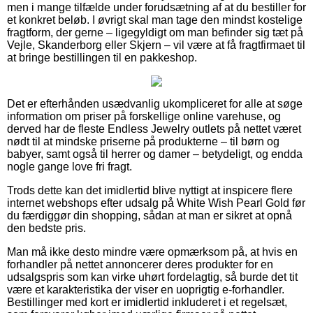
men i mange tilfælde under forudsætning af at du bestiller for
et konkret beløb. I øvrigt skal man tage den mindst kostelige
fragtform, der gerne – ligegyldigt om man befinder sig tæt på
Vejle, Skanderborg eller Skjern – vil være at få fragtfirmaet til
at bringe bestillingen til en pakkeshop.
Det er efterhånden usædvanlig ukompliceret for alle at søge
information om priser på forskellige online varehuse, og
derved har de fleste Endless Jewelry outlets på nettet været
nødt til at mindske priserne på produkterne – til børn og
babyer, samt også til herrer og damer – betydeligt, og endda
nogle gange love fri fragt.
Trods dette kan det imidlertid blive nyttigt at inspicere flere
internet webshops efter udsalg på White Wish Pearl Gold før
du færdiggør din shopping, sådan at man er sikret at opnå
den bedste pris.
Man må ikke desto mindre være opmærksom på, at hvis en
forhandler på nettet annoncerer deres produkter for en
udsalgspris som kan virke uhørt fordelagtig, så burde det tit
være et karakteristika der viser en uoprigtig e-forhandler.
Bestillinger med kort er imidlertid inkluderet i et regelsæt,