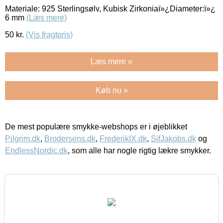
Materiale: 925 Sterlingsølv, Kubisk Zirkoniaï»¿Diameter:ï»¿
6 mm
(Læs mere)
50
kr.
(Vis fragtpris)
Læs mere »
Køb nu »
De mest populære smykke-webshops er i øjeblikket
Pilgrim.dk
,
Brodersens.dk
,
FrederikIX.dk
,
SifJakobs.dk
og
EndlessNordic.dk
, som alle har nogle rigtig lækre smykker.