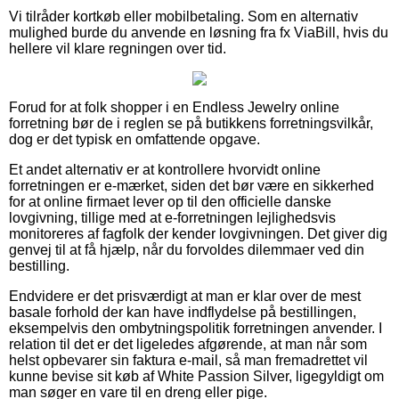
Vi tilråder kortkøb eller mobilbetaling. Som en alternativ
mulighed burde du anvende en løsning fra fx ViaBill, hvis du
hellere vil klare regningen over tid.
Forud for at folk shopper i en Endless Jewelry online
forretning bør de i reglen se på butikkens forretningsvilkår,
dog er det typisk en omfattende opgave.
Et andet alternativ er at kontrollere hvorvidt online
forretningen er e-mærket, siden det bør være en sikkerhed
for at online firmaet lever op til den officielle danske
lovgivning, tillige med at e-forretningen lejlighedsvis
monitoreres af fagfolk der kender lovgivningen. Det giver dig
genvej til at få hjælp, når du forvoldes dilemmaer ved din
bestilling.
Endvidere er det prisværdigt at man er klar over de mest
basale forhold der kan have indflydelse på bestillingen,
eksempelvis den ombytningspolitik forretningen anvender. I
relation til det er det ligeledes afgørende, at man når som
helst opbevarer sin faktura e-mail, så man fremadrettet vil
kunne bevise sit køb af White Passion Silver, ligegyldigt om
man søger en vare til en dreng eller pige.