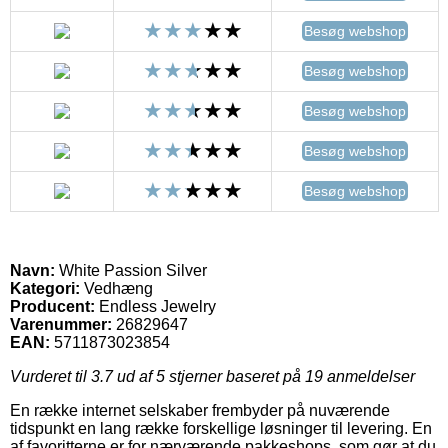
Besøg webshop
Besøg webshop
Besøg webshop
Besøg webshop
Besøg webshop
Navn:
White Passion Silver
Kategori:
Vedhæng
Producent:
Endless Jewelry
Varenummer:
26829647
EAN:
5711873023854
Vurderet til
3.7
ud af 5 stjerner baseret på
19
anmeldelser
En række internet selskaber frembyder på nuværende
tidspunkt en lang række forskellige løsninger til levering. En
af favoritterne er for nærværende pakkeshops, som gør at du