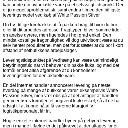
kan hente din nyindkøbte vare på et selvvalgt tidspunkt. Den
er jo meget uproblematisk, samt endda tilmed den billigste
leveringsmodel ved køb af White Passion Silver.
Du bør tillige foretrække at få pakken bragt til hvor du bor
eller til dit arbejdes adresse. Fragttypen bliver somme tider
en anelse dyrere, men ligeledes i høj grad enkel. Den
mindst kostelige fragtmulighed vil dog utvivlsomt være at du
selv henter produkterne, men det forudsætter at du bor i kort
afstand af netbutikkens arbejdslager.
Leveringstidspunktet på Vedhæng kan være ualmindeligt
betydningsfuld når vi behøver din pakke fluks, og med det
formål er det altså afgørende at du kontrollerer
leveringstiden for den aktuelle vare.
En del internet handler annoncerer levering på næste
hverdag på mange af butikkens varer, eksempelvis White
Passion Silver, men vær obs på at det antager at handlen
gemmenføres forinden et angivent klokkeslæt, så at de har
udsigt til at kunne nå at få varerne klargjort før
logistikpersonalet får fri.
Nogle enkelte internet handler byder på gebyrfri levering,
men i mange tilfælde er det påkrævet at der aftages for et