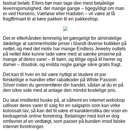
fastsat beløb. Ellers bør man tage den mest betalelige
leveringsmulighed, der mange gange – ligegyldigt om man
er ved Horsens, Værløse eller Hadsten – vil være at få
fragtfirmaet til at køre pakken til en pakkeshop.
Det er efterhånden temmelig let gængeligt for almindelige
dødelige at sammenholde priser i blandt diverse butikker på
nettet, og med det motiv har mange Endless Jewelry outlets
på nettet ikke kunne lade være med at sænke priserne på
mange af deres varer – til børn, og tillige også til herrer og
damer – drastisk, og endda nogle gange sikre gratis fragt.
Det kan til hver en tid være nyttigt at studere et par
forskellige e-handler efter rabatkoder på White Passion
Silver inden du gennemfører din handel, sådan at du er på
den sikre side med at antage den mindst kostelige pris.
Du skal imidlertid huske på, at såfremt en internet webshop
udlover deres varer til salg for en salgspris som kan virke
kolossalt lav, så kan det tit være et karakteristika der viser en
bedragerisk online forretning. Betalinger med kort er dog
omfavnet af en vedtægt, som passer på kunden imod falske
internet forretninger.