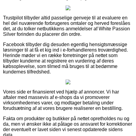
Trustpilot tilbyder altid passelige genveje til at evaluere en
hel del nuværende forbrugeres omtaler og herved foreslåes
det, at du tolker netbutikkens anmeldelser af White Passion
Silver forinden du placerer din ordre.
Facebook tilbyder dig desuden egentlig hensigtsmæssige
løsninger til at få et kig ind i e-forhandlerens troværdighed.
Herinde møder vi en række forretninger på nettet som
tilbyder kunderne at registrere en vurdering af deres
købsoplevelse, som tilmed må bruges til at bedømme
kundernes tilfredshed.
Vores side er finansieret ved hjælp af annoncer. Vi har
aftaler med massevis af e-shops da vi promoverer
virksomhedernes varer, og modtager betaling under
forudsætning af at vores brugere realiserer en bestilling.
Fakta om produkter og butikker på nettet opretholdes nu og
da, men vi ønsker ikke at påtage os ansvaret for korrektioner
der eventuelt er lavet siden vi senest opdaterede sidens
data.