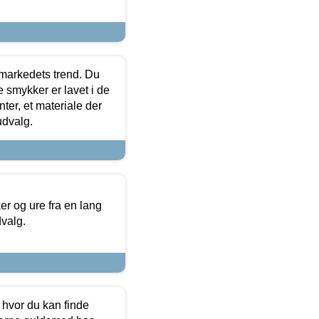
markedets trend. Du
e smykker er lavet i de
ter, et materiale der
udvalg.
 og ure fra en lang
dvalg.
 hvor du kan finde