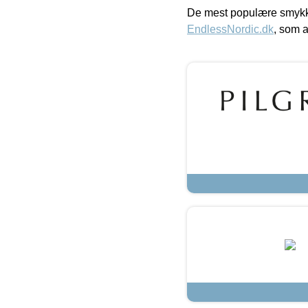
De mest populære smykk
EndlessNordic.dk
, som a