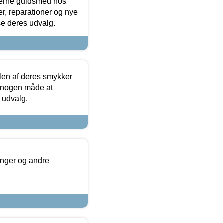
terne guldsmed hos
r, reparationer og nye
se deres udvalg.
len af deres smykker
å nogen måde at
s udvalg.
inger og andre