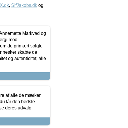
IX.dk
,
SifJakobs.dk
og
- Annemette Markvad og
ergi mod
som de primært solgte
mennesker skabte de
et og autenticitet; alle
.
re af alle de mærker
 du får den bedste
 se deres udvalg.