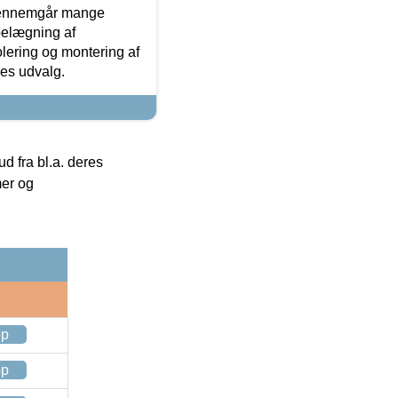
gennemgår mange
 belægning af
olering og montering af
res udvalg.
 fra bl.a. deres
mer og
op
op