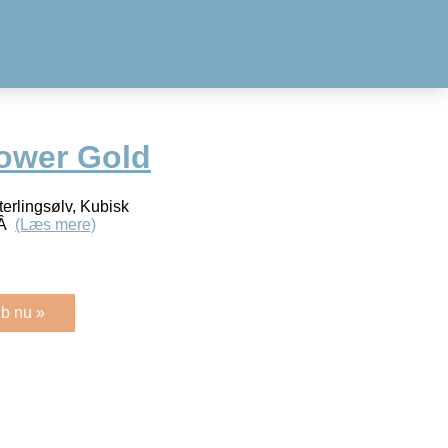
lower Gold
terlingsølv, Kubisk
 Â
(Læs mere)
b nu »