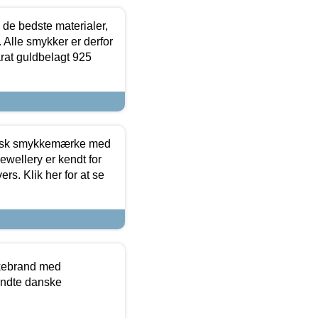
 de bedste materialer,
 Alle smykker er derfor
arat guldbelagt 925
dansk smykkemærke med
ewellery er kendt for
ers. Klik her for at se
kkebrand med
ndte danske