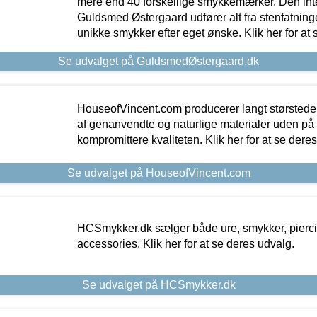
mere end 40 forskellige smykkemærker. Den in
Guldsmed Østergaard udfører alt fra stenfatninge
unikke smykker efter eget ønske. Klik her for at 
Se udvalget på GuldsmedØstergaard.dk
HouseofVincent.com producerer langt størstede
af genanvendte og naturlige materialer uden p
kompromittere kvaliteten. Klik her for at se dere
Se udvalget på HouseofVincent.com
HCSmykker.dk sælger både ure, smykker, pierc
accessories. Klik her for at se deres udvalg.
Se udvalget på HCSmykker.dk