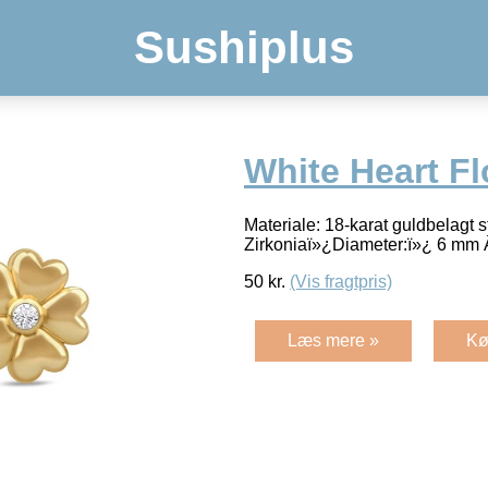
Sushiplus
White Heart F
Materiale: 18-karat guldbelagt s
Zirkoniaï»¿Diameter:ï»¿ 6 mm
50
kr.
(Vis fragtpris)
Læs mere »
Kø