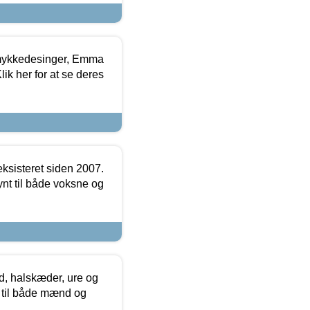
mykkedesinger, Emma
ik her for at se deres
ksisteret siden 2007.
nt til både voksne og
, halskæder, ure og
r til både mænd og