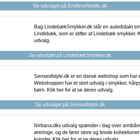
Se udvalget på EndlessNordic.dk
Bag LindebækSmykker.dk står en autodidakt s
Lindebæk, som er stifter af Lindebæk smykker. Kl
udvalg.
Se udvalget på LindebækSmykker.dk
Senseofstyle.dk er en dansk webshop som har e
Webshoppen har et stort udvalg i smykker, hårpy
børn. Klik her for at se deres udvalg.
Se udvalget på Senseofstyle.dk
Nirbana.dks udvalg spænder i dag over armbånd
øreringe, og de fører store og brede kollektione
kvinder. Klik her for at se deres udvalg.