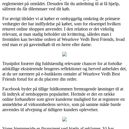
reglementet på området. Desuden får du anledning til at få hjælp,
såfremt du får dilemmaer ved dit køb.
For øvrigt tilråder vi at køber er omhyggelig omkring de primære
vedtægter der har indflydelse på købet, som for eksempel hvilken
returret online shoppen anvender. I den relation er det virkelig
relevant, at man stadig beholder sin kvittering, således man i
fremtiden kan bevidne ordren af Wearlove Vedh Best Friends, hvad
end man er på gaveindkøb til en herre eller dame.
Trustpilot forærer dig fuldstændig relevante chancer for at fortolke
adskillige eksisterende brugeres reflektioner og herved anbefales det,
at du ser nærmere på e-butikkens omtaler af Wearlove Vedh Best
Friends forud for at du placerer din ordre.
Facebook byder på tillige fuldkommen fremragende løsninger til at
få indtryk af netshoppens popularitet. Herinde er der en række
online forhandlere som giver kunderne mulighed for at registrere en
anmeldelse af virksomhedens service, som på samme måde burde
anvendes til afvejning af tidligere kunders oplevelser.
Vores hjemmeside er finansieret ved hjælp af reklamer. Vi har