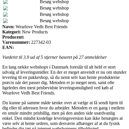
Besøg webshop
Besøg webshop
Besøg webshop
Besøg webshop
Navn:
Wearlove Vedh Best Friends
Kategori:
New Products
Producent:
Varenummer:
227342-03
EAN:
Vurderet til
3.9
ud af 5 stjerner baseret på
27
anmeldelser
En lang række webshops i Danmark foreslår til alt held et stort
udvalg af leveringsmidler. En der er meget anvendt er nu om stunder
levering til en pakkeshop, så du nemt selv kan hente produkterne
præcis når det passer dig. Metoden er jo meget nem, samt ofte
ligeledes den mest prisbevidste leveringsmulighed ved køb af
Wearlove Vedh Best Friends.
Du kunne på samme måde tænke over at vælge at få sendt hjem til
dig eller til adressen hvor du arbejder. Metoden er en gang i mellem
en smule mindre prisbillig, men på den anden side usædvanlig
enkel. Den mindst kostelige leveringsversion kan ikke benægtes at
være selv at hente ordren, som desværre afhænger af at du fysisk
befinder dig tæt på internet webshoppens tilholdssted.