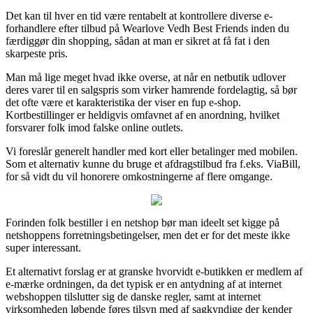
Det kan til hver en tid være rentabelt at kontrollere diverse e-
forhandlere efter tilbud på Wearlove Vedh Best Friends inden du
færdiggør din shopping, sådan at man er sikret at få fat i den
skarpeste pris.
Man må lige meget hvad ikke overse, at når en netbutik udlover
deres varer til en salgspris som virker hamrende fordelagtig, så bør
det ofte være et karakteristika der viser en fup e-shop.
Kortbestillinger er heldigvis omfavnet af en anordning, hvilket
forsvarer folk imod falske online outlets.
Vi foreslår generelt handler med kort eller betalinger med mobilen.
Som et alternativ kunne du bruge et afdragstilbud fra f.eks. ViaBill,
for så vidt du vil honorere omkostningerne af flere omgange.
Forinden folk bestiller i en netshop bør man ideelt set kigge på
netshoppens forretningsbetingelser, men det er for det meste ikke
super interessant.
Et alternativt forslag er at granske hvorvidt e-butikken er medlem af
e-mærke ordningen, da det typisk er en antydning af at internet
webshoppen tilslutter sig de danske regler, samt at internet
virksomheden løbende føres tilsyn med af sagkyndige der kender