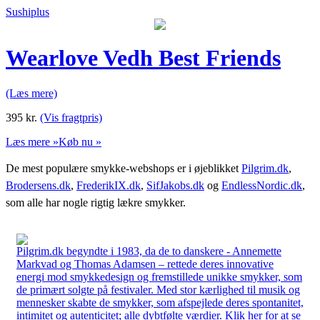
Sushiplus
Wearlove Vedh Best Friends
(Læs mere)
395
kr.
(Vis fragtpris)
Læs mere »
Køb nu »
De mest populære smykke-webshops er i øjeblikket
Pilgrim.dk
,
Brodersens.dk
,
FrederikIX.dk
,
SifJakobs.dk
og
EndlessNordic.dk
,
som alle har nogle rigtig lækre smykker.
Pilgrim.dk begyndte i 1983, da de to danskere - Annemette
Markvad og Thomas Adamsen – rettede deres innovative
energi mod smykkedesign og fremstillede unikke smykker, som
de primært solgte på festivaler. Med stor kærlighed til musik og
mennesker skabte de smykker, som afspejlede deres spontanitet,
intimitet og autenticitet; alle dybtfølte værdier. Klik her for at se