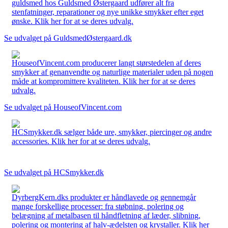
guldsmed hos Guldsmed Østergaard udfører alt fra
stenfatninger, reparationer og nye unikke smykker efter eget
ønske. Klik her for at se deres udvalg.
Se udvalget på GuldsmedØstergaard.dk
HouseofVincent.com producerer langt størstedelen af deres
smykker af genanvendte og naturlige materialer uden på nogen
måde at kompromittere kvaliteten. Klik her for at se deres
udvalg.
Se udvalget på HouseofVincent.com
HCSmykker.dk sælger både ure, smykker, piercinger og andre
accessories. Klik her for at se deres udvalg.
Se udvalget på HCSmykker.dk
DyrbergKern.dks produkter er håndlavede og gennemgår
mange forskellige processer: fra støbning, polering og
belægning af metalbasen til håndfletning af læder, slibning,
polering og montering af halv-ædelsten og krystaller. Klik her