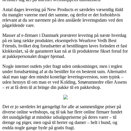
Antal dages levering på New Products er særdeles væsentlig ifald
du mangler varerne med det samme, og derfor er det forholdsvis
relevant at du ser nærmere på den anslåede leveringsdato ved den
pågældende vare.
Masser af e-firmaer i Danmark præsterer levering på næste hverdag
på en lang række produkter, eksempelvis Wearlove Vedh Best
Friends, hvilket dog forudsætter at bestillingen laves forinden et fast
klokkeslæt, så de garanteret kan nå at få produkterne fikset forud for
at pakkepersonalet drager hjemad.
Nogle internet outlets yder fragt uden omkostninger, men i reglen
under forudsætning af at du bestiller for en bestemt sum. Alternativt
skal man tage den mindst kostelige leveringsversion, som typisk –
uden hensyn til om man er ved Kolding, Smørumnedre eller Assens
– er at få dem til at bringe din pakke til en pakkeshop.
Det er jo særdeles let gængeligt for alle at sammenligne priser på
diverse online webshops, og til tak har flere online firmaer fundet
det uundgåeligt at mindske udsalgspriserne på deres varer – til
drenge og piger, men også til herrer og damer – helt i bund, og
endda nogle gange byde på gratis fragt.