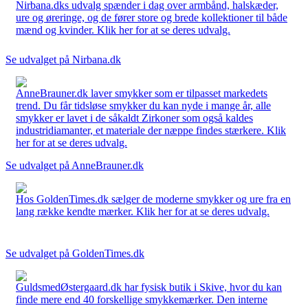
Nirbana.dks udvalg spænder i dag over armbånd, halskæder,
ure og øreringe, og de fører store og brede kollektioner til både
mænd og kvinder. Klik her for at se deres udvalg.
Se udvalget på Nirbana.dk
AnneBrauner.dk laver smykker som er tilpasset markedets
trend. Du får tidsløse smykker du kan nyde i mange år, alle
smykker er lavet i de såkaldt Zirkoner som også kaldes
industridiamanter, et materiale der næppe findes stærkere. Klik
her for at se deres udvalg.
Se udvalget på AnneBrauner.dk
Hos GoldenTimes.dk sælger de moderne smykker og ure fra en
lang række kendte mærker. Klik her for at se deres udvalg.
Se udvalget på GoldenTimes.dk
GuldsmedØstergaard.dk har fysisk butik i Skive, hvor du kan
finde mere end 40 forskellige smykkemærker. Den interne