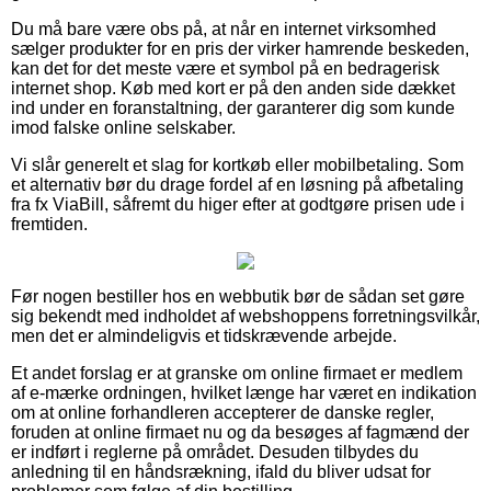
Du må bare være obs på, at når en internet virksomhed
sælger produkter for en pris der virker hamrende beskeden,
kan det for det meste være et symbol på en bedragerisk
internet shop. Køb med kort er på den anden side dækket
ind under en foranstaltning, der garanterer dig som kunde
imod falske online selskaber.
Vi slår generelt et slag for kortkøb eller mobilbetaling. Som
et alternativ bør du drage fordel af en løsning på afbetaling
fra fx ViaBill, såfremt du higer efter at godtgøre prisen ude i
fremtiden.
Før nogen bestiller hos en webbutik bør de sådan set gøre
sig bekendt med indholdet af webshoppens forretningsvilkår,
men det er almindeligvis et tidskrævende arbejde.
Et andet forslag er at granske om online firmaet er medlem
af e-mærke ordningen, hvilket længe har været en indikation
om at online forhandleren accepterer de danske regler,
foruden at online firmaet nu og da besøges af fagmænd der
er indført i reglerne på området. Desuden tilbydes du
anledning til en håndsrækning, ifald du bliver udsat for