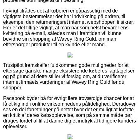
problemer som følge af din bestilling.
I øvrigt tilrådes det at køberen er påpasselig med de
vigtigste bestemmelser der har indvirkning på ordren, til
eksempel den returneringsret internet webshoppen tilsikrer.
Her er det tillige vigtigt, at man når som helst bevarer ens
kvittering på e-mail, således man i fremtiden vil kunne
bevidne sin shopping af Wavey Ring Guld, om man
efterspørger produkter til en kvinde eller mand.
Trustpilot fremskaffer fuldkommen gode muligheder for at
eftersøge ganske mange eksisterende køberes iagttagelser
og på grund af dette stiller vi forslag om, at du verificerer
internet firmaets vurderinger af Wavey Ring Guld før du
shopper.
Facebook byder på for øvrigt flere troværdige chancer for at
få et kig ind i online virksomhedens pålidelighed. Derudover
ses en del forretninger på nettet hvor det er muligt at forfatte
en kritik af deres købsoplevelse, som på samme måde bør
drages fordel af til at danne dig et indtryk af tidligere kunders
oplevelser.