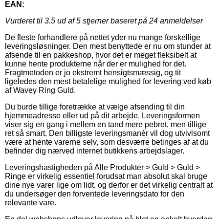
EAN:
Vurderet til
3.5
ud af 5 stjerner baseret på
24
anmeldelser
De fleste forhandlere på nettet yder nu mange forskellige
leveringsløsninger. Den mest benyttede er nu om stunder at
afsende til en pakkeshop, hvor det er meget fleksibelt at
kunne hente produkterne når der er mulighed for det.
Fragtmetoden er jo ekstremt hensigtsmæssig, og tit
ligeledes den mest betalelige mulighed for levering ved køb
af Wavey Ring Guld.
Du burde tillige foretrække at vælge afsending til din
hjemmeadresse eller ud på dit arbejde. Leveringsformen
viser sig en gang i mellem en tand mere pebret, men tillige
ret så smart. Den billigste leveringsmanér vil dog utvivlsomt
være at hente varerne selv, som desværre betinges af at du
befinder dig nærved internet butikkens arbejdslager.
Leveringshastigheden på Alle Produkter > Guld > Guld >
Ringe er virkelig essentiel forudsat man absolut skal bruge
dine nye varer lige om lidt, og derfor er det virkelig centralt at
du undersøger den forventede leveringsdato for den
relevante vare.