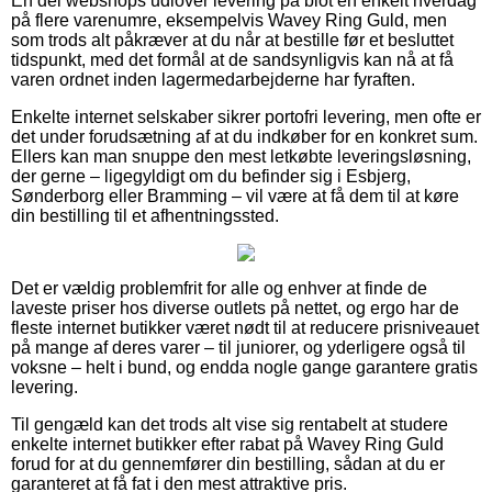
En del webshops udlover levering på blot en enkelt hverdag
på flere varenumre, eksempelvis Wavey Ring Guld, men
som trods alt påkræver at du når at bestille før et besluttet
tidspunkt, med det formål at de sandsynligvis kan nå at få
varen ordnet inden lagermedarbejderne har fyraften.
Enkelte internet selskaber sikrer portofri levering, men ofte er
det under forudsætning af at du indkøber for en konkret sum.
Ellers kan man snuppe den mest letkøbte leveringsløsning,
der gerne – ligegyldigt om du befinder sig i Esbjerg,
Sønderborg eller Bramming – vil være at få dem til at køre
din bestilling til et afhentningssted.
Det er vældig problemfrit for alle og enhver at finde de
laveste priser hos diverse outlets på nettet, og ergo har de
fleste internet butikker været nødt til at reducere prisniveauet
på mange af deres varer – til juniorer, og yderligere også til
voksne – helt i bund, og endda nogle gange garantere gratis
levering.
Til gengæld kan det trods alt vise sig rentabelt at studere
enkelte internet butikker efter rabat på Wavey Ring Guld
forud for at du gennemfører din bestilling, sådan at du er
garanteret at få fat i den mest attraktive pris.