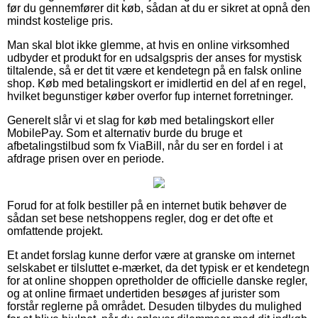
før du gennemfører dit køb, sådan at du er sikret at opnå den
mindst kostelige pris.
Man skal blot ikke glemme, at hvis en online virksomhed
udbyder et produkt for en udsalgspris der anses for mystisk
tiltalende, så er det tit være et kendetegn på en falsk online
shop. Køb med betalingskort er imidlertid en del af en regel,
hvilket begunstiger køber overfor fup internet forretninger.
Generelt slår vi et slag for køb med betalingskort eller
MobilePay. Som et alternativ burde du bruge et
afbetalingstilbud som fx ViaBill, når du ser en fordel i at
afdrage prisen over en periode.
Forud for at folk bestiller på en internet butik behøver de
sådan set bese netshoppens regler, dog er det ofte et
omfattende projekt.
Et andet forslag kunne derfor være at granske om internet
selskabet er tilsluttet e-mærket, da det typisk er et kendetegn
for at online shoppen opretholder de officielle danske regler,
og at online firmaet undertiden besøges af jurister som
forstår reglerne på området. Desuden tilbydes du mulighed