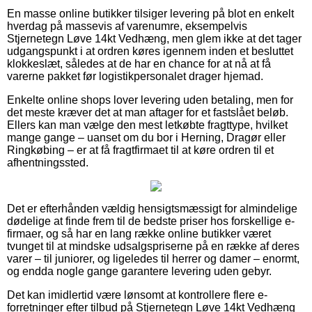
En masse online butikker tilsiger levering på blot en enkelt
hverdag på massevis af varenumre, eksempelvis
Stjernetegn Løve 14kt Vedhæng, men glem ikke at det tager
udgangspunkt i at ordren køres igennem inden et besluttet
klokkeslæt, således at de har en chance for at nå at få
varerne pakket før logistikpersonalet drager hjemad.
Enkelte online shops lover levering uden betaling, men for
det meste kræver det at man aftager for et fastslået beløb.
Ellers kan man vælge den mest letkøbte fragttype, hvilket
mange gange – uanset om du bor i Herning, Dragør eller
Ringkøbing – er at få fragtfirmaet til at køre ordren til et
afhentningssted.
Det er efterhånden vældig hensigtsmæssigt for almindelige
dødelige at finde frem til de bedste priser hos forskellige e-
firmaer, og så har en lang række online butikker været
tvunget til at mindske udsalgspriserne på en række af deres
varer – til juniorer, og ligeledes til herrer og damer – enormt,
og endda nogle gange garantere levering uden gebyr.
Det kan imidlertid være lønsomt at kontrollere flere e-
forretninger efter tilbud på Stjernetegn Løve 14kt Vedhæng