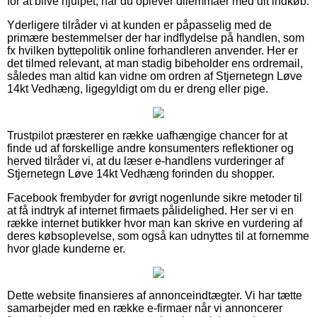
for at blive hjulpet, når du oplever dilemmaer med dit indkøb.
Yderligere tilråder vi at kunden er påpasselig med de
primære bestemmelser der har indflydelse på handlen, som
fx hvilken byttepolitik online forhandleren anvender. Her er
det tilmed relevant, at man stadig bibeholder ens ordremail,
således man altid kan vidne om ordren af Stjernetegn Løve
14kt Vedhæng, ligegyldigt om du er dreng eller pige.
Trustpilot præsterer en række uafhængige chancer for at
finde ud af forskellige andre konsumenters reflektioner og
herved tilråder vi, at du læser e-handlens vurderinger af
Stjernetegn Løve 14kt Vedhæng forinden du shopper.
Facebook frembyder for øvrigt nogenlunde sikre metoder til
at få indtryk af internet firmaets pålidelighed. Her ser vi en
række internet butikker hvor man kan skrive en vurdering af
deres købsoplevelse, som også kan udnyttes til at fornemme
hvor glade kunderne er.
Dette website finansieres af annonceindtægter. Vi har tætte
samarbejder med en række e-firmaer når vi annoncerer