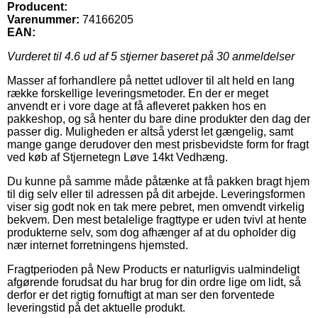
Producent:
Varenummer:
74166205
EAN:
Vurderet til
4.6
ud af 5 stjerner baseret på
30
anmeldelser
Masser af forhandlere på nettet udlover til alt held en lang
række forskellige leveringsmetoder. En der er meget
anvendt er i vore dage at få afleveret pakken hos en
pakkeshop, og så henter du bare dine produkter den dag der
passer dig. Muligheden er altså yderst let gængelig, samt
mange gange derudover den mest prisbevidste form for fragt
ved køb af Stjernetegn Løve 14kt Vedhæng.
Du kunne på samme måde påtænke at få pakken bragt hjem
til dig selv eller til adressen på dit arbejde. Leveringsformen
viser sig godt nok en tak mere pebret, men omvendt virkelig
bekvem. Den mest betalelige fragttype er uden tvivl at hente
produkterne selv, som dog afhænger af at du opholder dig
nær internet forretningens hjemsted.
Fragtperioden på New Products er naturligvis ualmindeligt
afgørende forudsat du har brug for din ordre lige om lidt, så
derfor er det rigtig fornuftigt at man ser den forventede
leveringstid på det aktuelle produkt.