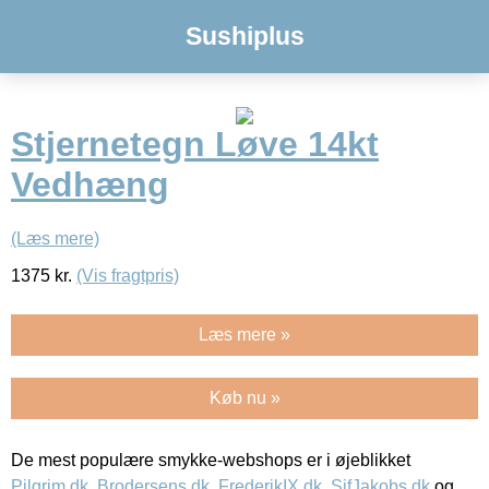
Sushiplus
Stjernetegn Løve 14kt
Vedhæng
(Læs mere)
1375
kr.
(Vis fragtpris)
Læs mere »
Køb nu »
De mest populære smykke-webshops er i øjeblikket
Pilgrim.dk
,
Brodersens.dk
,
FrederikIX.dk
,
SifJakobs.dk
og