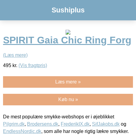
Sushiplus
SPIRIT Gaia Chic Ring Forg
(Læs mere)
495
kr.
(Vis fragtpris)
Læs mere »
Køb nu »
De mest populære smykke-webshops er i øjeblikket
Pilgrim.dk
,
Brodersens.dk
,
FrederikIX.dk
,
SifJakobs.dk
og
EndlessNordic.dk
, som alle har nogle rigtig lækre smykker.