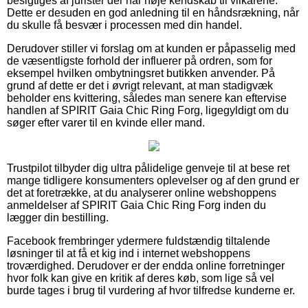
besigtiges af jurister der har nøje kendskab til vilkårene.
Dette er desuden en god anledning til en håndsrækning, når
du skulle få besvær i processen med din handel.
Derudover stiller vi forslag om at kunden er påpasselig med
de væsentligste forhold der influerer på ordren, som for
eksempel hvilken ombytningsret butikken anvender. På
grund af dette er det i øvrigt relevant, at man stadigvæk
beholder ens kvittering, således man senere kan eftervise
handlen af SPIRIT Gaia Chic Ring Forg, ligegyldigt om du
søger efter varer til en kvinde eller mand.
Trustpilot tilbyder dig ultra pålidelige genveje til at bese ret
mange tidligere konsumenters oplevelser og af den grund er
det at foretrække, at du analyserer online webshoppens
anmeldelser af SPIRIT Gaia Chic Ring Forg inden du
lægger din bestilling.
Facebook frembringer ydermere fuldstændig tiltalende
løsninger til at få et kig ind i internet webshoppens
troværdighed. Derudover er der endda online forretninger
hvor folk kan give en kritik af deres køb, som lige så vel
burde tages i brug til vurdering af hvor tilfredse kunderne er.