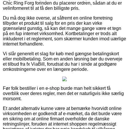
Chic Ring Forg forinden du placerer ordren, sådan at du er
velinformeret til at få den billigste pris.
Du må dog ikke overse, at såfremt en online forretning
tilbyder et produkt til salg for en pris der kan virke
grænseløst gunstig, så kan det mange gange være et tegn
på en fup internet virksomhed. Kortbetalinger er trods alt
inkluderet i et reglement, som skærmer kunden imod uærlige
internet forhandlere.
Vi slår generelt et slag for køb med gængse betalingskort
eller mobilbetaling. Som en anden løsning bør du overveje
et tilbud fra fx ViaBill, forudsat du har i sinde at godtgøre
omkostningerne over en længere periode.
Før folk bestiller i en e-shop burde man helt sikkert få
overblik over deres regler, men det er naturligvis ikke særlig
morsomt.
Et andet alternativ kunne være at bemærke hvorvidt online
virksomheden er godkendt af e-mærket, da det burde være
en sikring om at online firmaet overholder de danske
retningslinjer, foruden at internet shoppen regelmæssigt