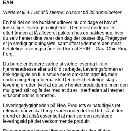
EAN:
Vurderet til
4.1
ud af 5 stjerner baseret på
30
anmeldelser
En hel del online butikker udlover nu om dage et hav af
forskellige leveringsmuligheder. Den mest moderne er
efterhånden at få afleveret pakken hos en pakkeshop, hvor
du selv henter dine varer den dag der passer dig. Fragttypen
er jo særligt gnidningsløs, samt oftest ydermere den mest
betalelige leveringsmåde ved køb af SPIRIT Gaia Chic Ring
Forg.
Du burde endvidere vælge at vælge levering til din
hjemmeadresse eller ud til dit arbejde. Leveringsformen er
beklageligvis en lille smule mere omkostningsfuld, men
endda meget uproblematisk. Den mest betalelige slags
levering er uden tvivl at du selv henter produkterne, men den
mulighed står og falder med at du er i nærheden af internet
virksomhedens hjemsted.
Leveringsdygtigheden på New Products er naturligvis ret
relevant når vi skal bruge varen inden for kort tid, så af den
grund er det altså essentielt at man ser den anslåede
leveringstid på det vedkommende produkt.