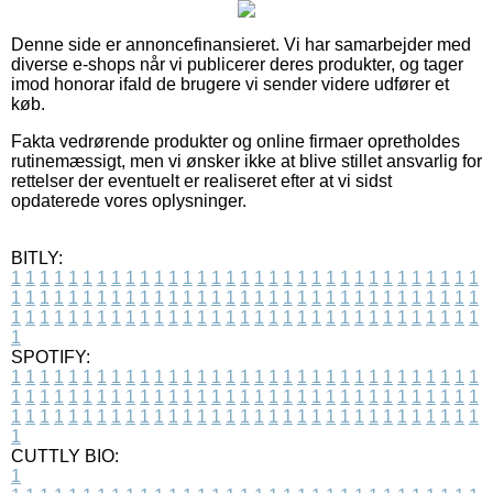
Denne side er annoncefinansieret. Vi har samarbejder med
diverse e-shops når vi publicerer deres produkter, og tager
imod honorar ifald de brugere vi sender videre udfører et
køb.
Fakta vedrørende produkter og online firmaer opretholdes
rutinemæssigt, men vi ønsker ikke at blive stillet ansvarlig for
rettelser der eventuelt er realiseret efter at vi sidst
opdaterede vores oplysninger.
BITLY:
1
1
1
1
1
1
1
1
1
1
1
1
1
1
1
1
1
1
1
1
1
1
1
1
1
1
1
1
1
1
1
1
1
1
1
1
1
1
1
1
1
1
1
1
1
1
1
1
1
1
1
1
1
1
1
1
1
1
1
1
1
1
1
1
1
1
1
1
1
1
1
1
1
1
1
1
1
1
1
1
1
1
1
1
1
1
1
1
1
1
1
1
1
1
1
1
1
1
1
1
SPOTIFY:
1
1
1
1
1
1
1
1
1
1
1
1
1
1
1
1
1
1
1
1
1
1
1
1
1
1
1
1
1
1
1
1
1
1
1
1
1
1
1
1
1
1
1
1
1
1
1
1
1
1
1
1
1
1
1
1
1
1
1
1
1
1
1
1
1
1
1
1
1
1
1
1
1
1
1
1
1
1
1
1
1
1
1
1
1
1
1
1
1
1
1
1
1
1
1
1
1
1
1
1
CUTTLY BIO:
1