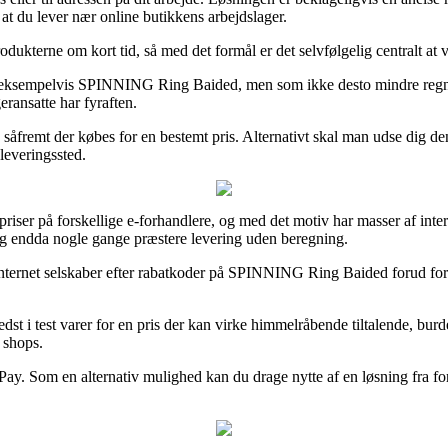
at du lever nær online butikkens arbejdslager.
dukterne om kort tid, så med det formål er det selvfølgelig centralt at 
, eksempelvis SPINNING Ring Baided, men som ikke desto mindre regnes u
eransatte har fyraften.
 såfremt der købes for en bestemt pris. Alternativt skal man udse dig den
dleveringssted.
priser på forskellige e-forhandlere, og med det motiv har masser af inter
, og endda nogle gange præstere levering uden beregning.
internet selskaber efter rabatkoder på SPINNING Ring Baided forud for at
dst i test varer for en pris der kan virke himmelråbende tiltalende, bu
 shops.
ePay. Som en alternativ mulighed kan du drage nytte af en løsning fra f