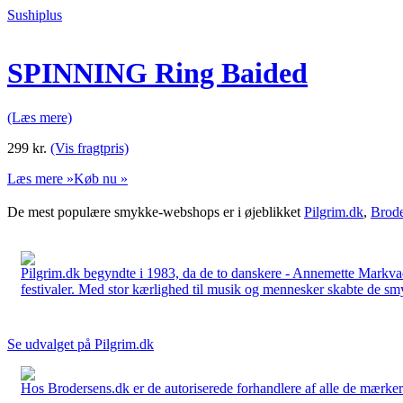
Sushiplus
SPINNING Ring Baided
(Læs mere)
299
kr.
(Vis fragtpris)
Læs mere »
Køb nu »
De mest populære smykke-webshops er i øjeblikket
Pilgrim.dk
,
Brode
Pilgrim.dk begyndte i 1983, da de to danskere - Annemette Markv
festivaler. Med stor kærlighed til musik og mennesker skabte de smykk
Se udvalget på Pilgrim.dk
Hos Brodersens.dk er de autoriserede forhandlere af alle de mærker d