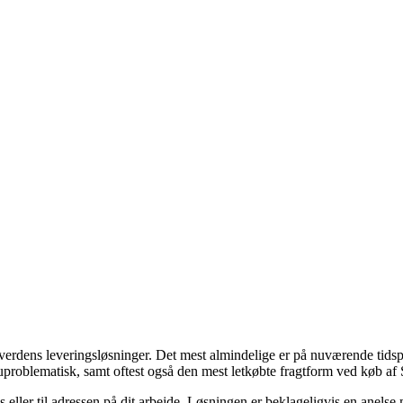
dens leveringsløsninger. Det mest almindelige er på nuværende tidspunkt
ra uproblematisk, samt oftest også den mest letkøbte fragtform ved kø
us eller til adressen på dit arbejde. Løsningen er beklageligvis en anelse