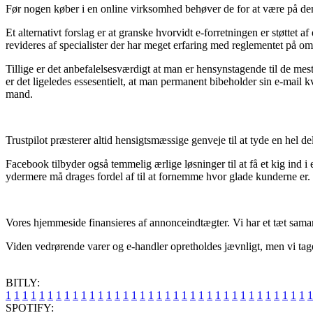
Før nogen køber i en online virksomhed behøver de for at være på den 
Et alternativt forslag er at granske hvorvidt e-forretningen er støttet
revideres af specialister der har meget erfaring med reglementet på om
Tillige er det anbefalelsesværdigt at man er hensynstagende til de me
er det ligeledes essesentielt, at man permanent bibeholder sin e-mail 
mand.
Trustpilot præsterer altid hensigtsmæssige genveje til at tyde en hel
Facebook tilbyder også temmelig ærlige løsninger til at få et kig ind 
ydermere må drages fordel af til at fornemme hvor glade kunderne er.
Vores hjemmeside finansieres af annonceindtægter. Vi har et tæt sama
Viden vedrørende varer og e-handler opretholdes jævnligt, men vi tager 
BITLY:
1
1
1
1
1
1
1
1
1
1
1
1
1
1
1
1
1
1
1
1
1
1
1
1
1
1
1
1
1
1
1
1
1
1
1
1
1
SPOTIFY: