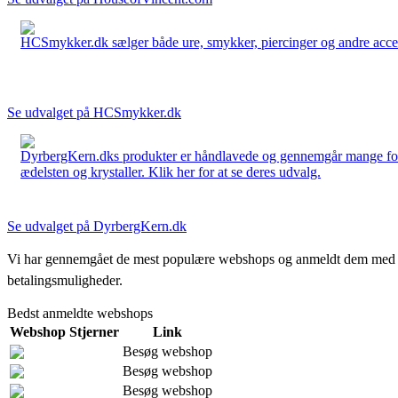
HCSmykker.dk sælger både ure, smykker, piercinger og andre accesso
Se udvalget på HCSmykker.dk
DyrbergKern.dks produkter er håndlavede og gennemgår mange forskel
ædelsten og krystaller. Klik her for at se deres udvalg.
Se udvalget på DyrbergKern.dk
Vi har gennemgået de mest populære webshops og anmeldt dem med stjern
betalingsmuligheder.
Bedst anmeldte webshops
Webshop
Stjerner
Link
Besøg webshop
Besøg webshop
Besøg webshop