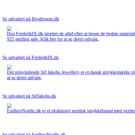
Se udvalget på Brodersens.dk
Hos FrederikIX.dk stræber de altid efter at bruge de bedste materia
925 sterling sølv. Klik her for at se deres udvalg.
Se udvalget på FrederikIX.dk
Det prisvindende Sif Jakobs Jewellery er et dansk smykkemærke med 
at se deres udvalg.
Se udvalget på SifJakobs.dk
EndlessNordic.dk er et eksklusivt nordisk smykkebrand med verden
Se udvalget på EndlessNordic.dk