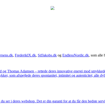
rsens.dk
,
FrederikIX.dk
,
SifJakobs.dk
og
EndlessNordic.dk
, som alle 
ad og Thomas Adamsen – rettede deres innovative energi mod smykkedes
er, som afspejlede deres spontanitet, intimitet og autenticitet; alle dyb
u ser i deres webshop. Det er din garanti for at du får den bedste servi