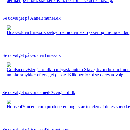
der næppe findes stærkere. Klik her for at se deres udvalg.
Se udvalget på AnneBrauner.dk
Hos GoldenTimes.dk sælger de moderne smykker og ure fra en lang 
Se udvalget på GoldenTimes.dk
GuldsmedØstergaard.dk har fysisk butik i Skive, hvor du kan finde
unikke smykker efter eget ønske. Klik her for at se deres udvalg.
Se udvalget på GuldsmedØstergaard.dk
HouseofVincent.com producerer langt størstedelen af deres smykker 
Se udvalget på HouseofVincent.com