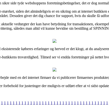
sikre side tyde webshoppens forretningsbetingelser, det er dog normalt
 af e-mærket, siden det almindeligvis er en sikring om at internet butikk
rådet. Desuden giver det dig chance for support, hvis du skulle få udfo
st aktuelle vedtægter der kan have betydning for transaktionen, eksempel
kvittering, således man altid vil kunne bevidne sin bestilling af SPINNI
 del eksisterende køberes erfaringer og herved er det klogt, at du anal
i e-butikkens troværdighed. Tilmed ser vi endda forretninger på nettet 
rbejde med en del internet firmaer da vi publicerer firmaernes produkt
forbehold for justeringer der muligvis er udført efter at vi sidst opdate
1
1
1
1
1
1
1
1
1
1
1
1
1
1
1
1
1
1
1
1
1
1
1
1
1
1
1
1
1
1
1
1
1
1
1
1
1