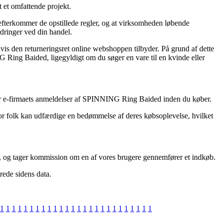
 et omfattende projekt.
en efterkommer de opstillede regler, og at virksomheden løbende
rdringer ved din handel.
vis den returneringsret online webshoppen tilbyder. På grund af dette
NG Ring Baided, ligegyldigt om du søger en vare til en kvinde eller
yserer e-firmaets anmeldelser af SPINNING Ring Baided inden du køber.
hvor folk kan udfærdige en bedømmelse af deres købsoplevelse, hvilket
er, og tager kommission om en af vores brugere gennemfører et indkøb.
rede sidens data.
1
1
1
1
1
1
1
1
1
1
1
1
1
1
1
1
1
1
1
1
1
1
1
1
1
1