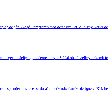
ler, og de går ikke på kompromis med deres kvalitet. Alle smykker er de
et genkendeligt og moderne udtryk. Sif Jakobs Jewellery er kendt for si
somspændende succes skabt af anderkendte danske designere. Klik her 