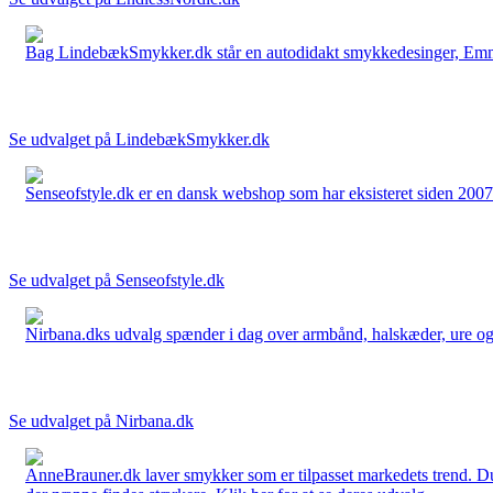
Bag LindebækSmykker.dk står en autodidakt smykkedesinger, Emma 
Se udvalget på LindebækSmykker.dk
Senseofstyle.dk er en dansk webshop som har eksisteret siden 2007.
Se udvalget på Senseofstyle.dk
Nirbana.dks udvalg spænder i dag over armbånd, halskæder, ure og ør
Se udvalget på Nirbana.dk
AnneBrauner.dk laver smykker som er tilpasset markedets trend. Du 