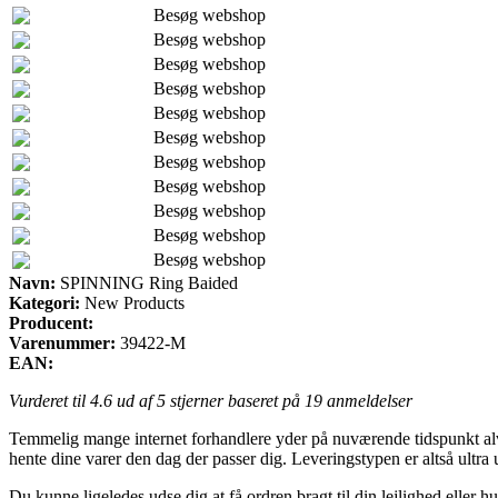
Besøg webshop
Besøg webshop
Besøg webshop
Besøg webshop
Besøg webshop
Besøg webshop
Besøg webshop
Besøg webshop
Besøg webshop
Besøg webshop
Besøg webshop
Navn:
SPINNING Ring Baided
Kategori:
New Products
Producent:
Varenummer:
39422-M
EAN:
Vurderet til
4.6
ud af 5 stjerner baseret på
19
anmeldelser
Temmelig mange internet forhandlere yder på nuværende tidspunkt alver
hente dine varer den dag der passer dig. Leveringstypen er altså ult
Du kunne ligeledes udse dig at få ordren bragt til din lejlighed eller h