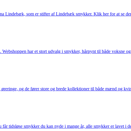
Lindebæk, som er stifter af Lindebæk smykker. Klik her for at se der
 Webshoppen har et stort udvalg i smykker, hårpynt til både voksne og b
eringe, og de fører store og brede kollektioner til både mænd og kvind
får tidsløse smykker du kan nyde i mange år, alle smykker er lavet i de