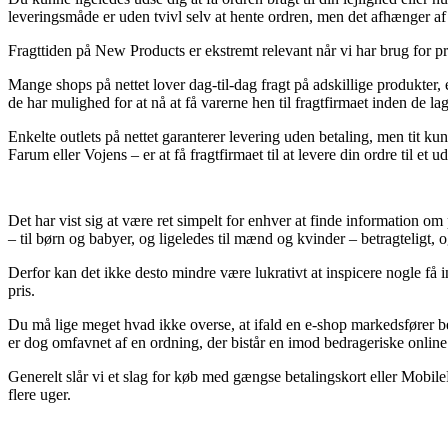
leveringsmåde er uden tvivl selv at hente ordren, men det afhænger af 
Fragttiden på New Products er ekstremt relevant når vi har brug for pro
Mange shops på nettet lover dag-til-dag fragt på adskillige produkter
de har mulighed for at nå at få varerne hen til fragtfirmaet inden de lag
Enkelte outlets på nettet garanterer levering uden betaling, men tit kun
Farum eller Vojens – er at få fragtfirmaet til at levere din ordre til et u
Det har vist sig at være ret simpelt for enhver at finde information om 
– til børn og babyer, og ligeledes til mænd og kvinder – betragteligt
Derfor kan det ikke desto mindre være lukrativt at inspicere nogle få 
pris.
Du må lige meget hvad ikke overse, at ifald en e-shop markedsfører be
er dog omfavnet af en ordning, der bistår en imod bedrageriske online
Generelt slår vi et slag for køb med gængse betalingskort eller Mobil
flere uger.