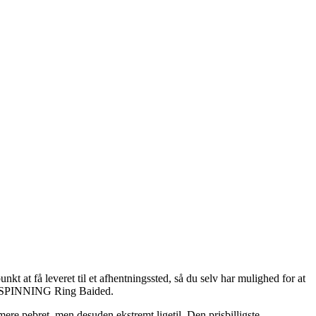
 at få leveret til et afhentningssted, så du selv har mulighed for at
b af SPINNING Ring Baided.
 mere pebret, men desuden ekstremt ligetil. Den prisbilligste