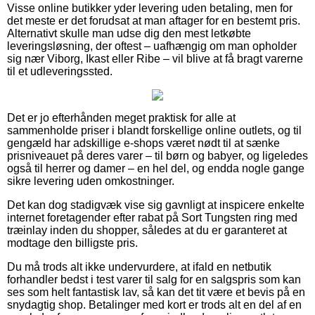
Visse online butikker yder levering uden betaling, men for
det meste er det forudsat at man aftager for en bestemt pris.
Alternativt skulle man udse dig den mest letkøbte
leveringsløsning, der oftest – uafhængig om man opholder
sig nær Viborg, Ikast eller Ribe – vil blive at få bragt varerne
til et udleveringssted.
Det er jo efterhånden meget praktisk for alle at
sammenholde priser i blandt forskellige online outlets, og til
gengæld har adskillige e-shops været nødt til at sænke
prisniveauet på deres varer – til børn og babyer, og ligeledes
også til herrer og damer – en hel del, og endda nogle gange
sikre levering uden omkostninger.
Det kan dog stadigvæk vise sig gavnligt at inspicere enkelte
internet foretagender efter rabat på Sort Tungsten ring med
træinlay inden du shopper, således at du er garanteret at
modtage den billigste pris.
Du må trods alt ikke undervurdere, at ifald en netbutik
forhandler bedst i test varer til salg for en salgspris som kan
ses som helt fantastisk lav, så kan det tit være et bevis på en
snydagtig shop. Betalinger med kort er trods alt en del af en