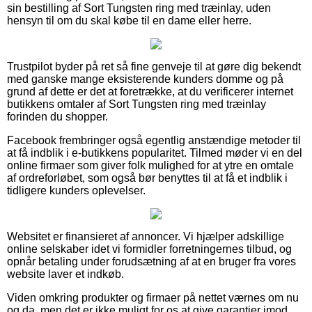
sin bestilling af Sort Tungsten ring med træinlay, uden
hensyn til om du skal købe til en dame eller herre.
Trustpilot byder på ret så fine genveje til at gøre dig bekendt
med ganske mange eksisterende kunders domme og på
grund af dette er det at foretrække, at du verificerer internet
butikkens omtaler af Sort Tungsten ring med træinlay
forinden du shopper.
Facebook frembringer også egentlig anstændige metoder til
at få indblik i e-butikkens popularitet. Tilmed møder vi en del
online firmaer som giver folk mulighed for at ytre en omtale
af ordreforløbet, som også bør benyttes til at få et indblik i
tidligere kunders oplevelser.
Websitet er finansieret af annoncer. Vi hjælper adskillige
online selskaber idet vi formidler forretningernes tilbud, og
opnår betaling under forudsætning af at en bruger fra vores
website laver et indkøb.
Viden omkring produkter og firmaer på nettet værnes om nu
og da, men det er ikke muligt for os at give garantier imod