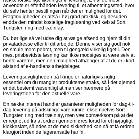
anvendte er efterhånden levering til et afhentningssted, hvor
du selv henter bestillingen når der er mulighed for det.
Fragtmuligheden er altså i høj grad praktisk, og desuden
endda den mindst kostelige fragtløsning ved køb af Sort
Tungsten ring med træinlay.
Du bør lige så vel udse dig at vælge afsending hjem til din
privatadresse eller til dit arbejde. Denne viser sig godt nok
en smule mere pebret, men til gengæld virkelig ligetil. Den
mest prisbevidste løsning kan ikke modsiges at være selv at
hente varerne, men den mulighed afhænger af at du er i kort
afstand af e-handlens arbejdslager.
Leveringsdygtigheden på Ringe er naturligvis rigtig
essentiel om du mangler produkterne straks, så i det øjemed
er det bestemt væsentligt at man ser nærmere på
leveringstiden for den aktuelle vare.
En række internet handler garanterer muligheden for dag-til-
dag levering på adskillige varenumre, eksempelvis Sort
Tungsten ring med træinlay, men vær opmærksom på at det
er regnet ud fra at ordren gennemføres forud for et nøjagtigt
klokkeslæt, således at de med sikkerhed kan nå at få ordren
klargjort inden de lageransatte har fri.