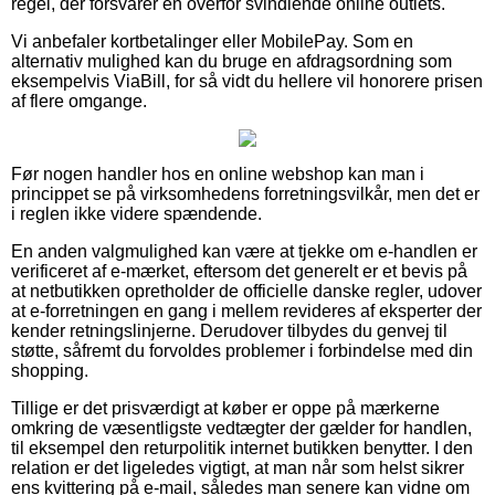
regel, der forsvarer en overfor svindlende online outlets.
Vi anbefaler kortbetalinger eller MobilePay. Som en
alternativ mulighed kan du bruge en afdragsordning som
eksempelvis ViaBill, for så vidt du hellere vil honorere prisen
af flere omgange.
Før nogen handler hos en online webshop kan man i
princippet se på virksomhedens forretningsvilkår, men det er
i reglen ikke videre spændende.
En anden valgmulighed kan være at tjekke om e-handlen er
verificeret af e-mærket, eftersom det generelt er et bevis på
at netbutikken opretholder de officielle danske regler, udover
at e-forretningen en gang i mellem revideres af eksperter der
kender retningslinjerne. Derudover tilbydes du genvej til
støtte, såfremt du forvoldes problemer i forbindelse med din
shopping.
Tillige er det prisværdigt at køber er oppe på mærkerne
omkring de væsentligste vedtægter der gælder for handlen,
til eksempel den returpolitik internet butikken benytter. I den
relation er det ligeledes vigtigt, at man når som helst sikrer
ens kvittering på e-mail, således man senere kan vidne om