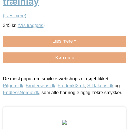
træinlay
(Læs mere)
345
kr.
(Vis fragtpris)
Læs mere »
Køb nu »
De mest populære smykke-webshops er i øjeblikket
Pilgrim.dk
,
Brodersens.dk
,
FrederikIX.dk
,
SifJakobs.dk
og
EndlessNordic.dk
, som alle har nogle rigtig lækre smykker.