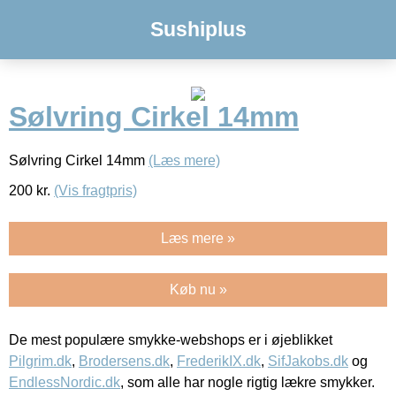
Sushiplus
Sølvring Cirkel 14mm
Sølvring Cirkel 14mm
(Læs mere)
200
kr.
(Vis fragtpris)
Læs mere »
Køb nu »
De mest populære smykke-webshops er i øjeblikket
Pilgrim.dk
,
Brodersens.dk
,
FrederikIX.dk
,
SifJakobs.dk
og
EndlessNordic.dk
, som alle har nogle rigtig lækre smykker.