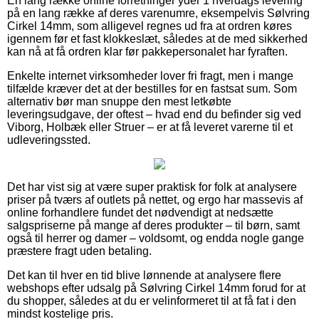
En lang række online forretninger yder 1 hverdags levering
på en lang række af deres varenumre, eksempelvis Sølvring
Cirkel 14mm, som alligevel regnes ud fra at ordren køres
igennem før et fast klokkeslæt, således at de med sikkerhed
kan nå at få ordren klar før pakkepersonalet har fyraften.
Enkelte internet virksomheder lover fri fragt, men i mange
tilfælde kræver det at der bestilles for en fastsat sum. Som
alternativ bør man snuppe den mest letkøbte
leveringsudgave, der oftest – hvad end du befinder sig ved
Viborg, Holbæk eller Struer – er at få leveret varerne til et
udleveringssted.
Det har vist sig at være super praktisk for folk at analysere
priser på tværs af outlets på nettet, og ergo har massevis af
online forhandlere fundet det nødvendigt at nedsætte
salgspriserne på mange af deres produkter – til børn, samt
også til herrer og damer – voldsomt, og endda nogle gange
præstere fragt uden betaling.
Det kan til hver en tid blive lønnende at analysere flere
webshops efter udsalg på Sølvring Cirkel 14mm forud for at
du shopper, således at du er velinformeret til at få fat i den
mindst kostelige pris.