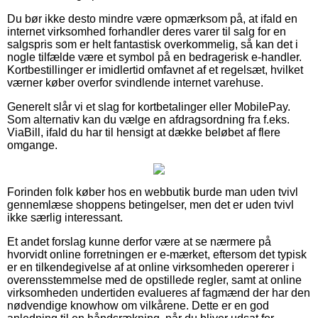
Du bør ikke desto mindre være opmærksom på, at ifald en
internet virksomhed forhandler deres varer til salg for en
salgspris som er helt fantastisk overkommelig, så kan det i
nogle tilfælde være et symbol på en bedragerisk e-handler.
Kortbestillinger er imidlertid omfavnet af et regelsæt, hvilket
værner køber overfor svindlende internet varehuse.
Generelt slår vi et slag for kortbetalinger eller MobilePay.
Som alternativ kan du vælge en afdragsordning fra f.eks.
ViaBill, ifald du har til hensigt at dække beløbet af flere
omgange.
Forinden folk køber hos en webbutik burde man uden tvivl
gennemlæse shoppens betingelser, men det er uden tvivl
ikke særlig interessant.
Et andet forslag kunne derfor være at se nærmere på
hvorvidt online forretningen er e-mærket, eftersom det typisk
er en tilkendegivelse af at online virksomheden opererer i
overensstemmelse med de opstillede regler, samt at online
virksomheden undertiden evalueres af fagmænd der har den
nødvendige knowhow om vilkårene. Dette er en god