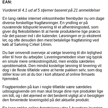
EAN:
Vurderet til
4.1
ud af 5 stjerner baseret på
21
anmeldelser
En lang række internet virksomheder frembyder nu om dage
diverse forskellige fragtløsninger. En yndling er på
nuværende tidspunkt levering til et afhentningssted, som
giver dig fleksibiliteten til at hente produkterne lige præcis
når det passer ind i din kalender. Løsningen er jo ekstremt
let, og ofte desuden den mest betalelige fragtløsning ved
køb af Sølvring Cirkel 14mm.
Du bør omvendt overveje at vælge levering til din lejlighed
eller til hvor du arbejder. Leveringsmetoden viser sig typisk
en smule mere omkostningsfuld, men endda særdeles
uproblematisk. Den mindst kostelige løsning til levering vil
dog i de fleste tilfælde være at hente pakken selv, som dog
stiller krav om at du bor i kort afstand af online firmaets
hjemsted.
Fragtperioden på kan i nogle tilfælde være særdeles
udslagsgivende om man skal bruge dine nye produkter lige
om lidt, og i det øjemed er det bestemt vigtigt at vi besigtiger
den forventede leveringstid på det aktuelle produkt.