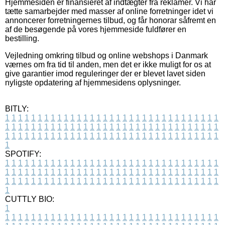
Hjemmesiden er finansieret af indtægter fra reklamer. Vi har
tætte samarbejder med masser af online forretninger idet vi
annoncerer forretningernes tilbud, og får honorar såfremt en
af de besøgende på vores hjemmeside fuldfører en
bestilling.
Vejledning omkring tilbud og online webshops i Danmark
værnes om fra tid til anden, men det er ikke muligt for os at
give garantier imod reguleringer der er blevet lavet siden
nyligste opdatering af hjemmesidens oplysninger.
BITLY:
1
1
1
1
1
1
1
1
1
1
1
1
1
1
1
1
1
1
1
1
1
1
1
1
1
1
1
1
1
1
1
1
1
1
1
1
1
1
1
1
1
1
1
1
1
1
1
1
1
1
1
1
1
1
1
1
1
1
1
1
1
1
1
1
1
1
1
1
1
1
1
1
1
1
1
1
1
1
1
1
1
1
1
1
1
1
1
1
1
1
1
1
1
1
1
1
1
1
1
1
SPOTIFY:
1
1
1
1
1
1
1
1
1
1
1
1
1
1
1
1
1
1
1
1
1
1
1
1
1
1
1
1
1
1
1
1
1
1
1
1
1
1
1
1
1
1
1
1
1
1
1
1
1
1
1
1
1
1
1
1
1
1
1
1
1
1
1
1
1
1
1
1
1
1
1
1
1
1
1
1
1
1
1
1
1
1
1
1
1
1
1
1
1
1
1
1
1
1
1
1
1
1
1
1
CUTTLY BIO:
1
1
1
1
1
1
1
1
1
1
1
1
1
1
1
1
1
1
1
1
1
1
1
1
1
1
1
1
1
1
1
1
1
1