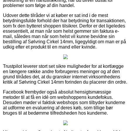
anledning til en håndsrækning, når du bliver udsat for
problemer som følge af din handel.
Udover dette tilråder vi at køber er sat ind i de mest
betydningsfulde forhold der har betydning for transaktionen,
som fx den bytteret shoppen tilsikrer. Derfor er det ligeledes
essesentielt, at man når som helst gemmer sin faktura e-
mail, således man når som helst vil kunne bevidne sin
bestilling af Sølvring Cirkel 14mm, ligegyldigt om man er på
udkig efter et produkt til en mand eller kvinde.
Trustpilot leverer stort set sikre muligheder for at kortlægge
en længere række andre forbrugeres meninger og af den
grund tilrådes det, at du gransker internet virksomhedens
kritik af Sølvring Cirkel 14mm forinden du placerer din ordre.
Facebook frembyder også absolut hensigtsmæssige
metoder til at få en idé om webshoppens kundefokus.
Desuden møder vi faktisk webshops som tilbyder kunderne
at udforme en evaluering af deres køb, som tillige bør
bruges til at bedømme tilfredsheden hos kunderne.