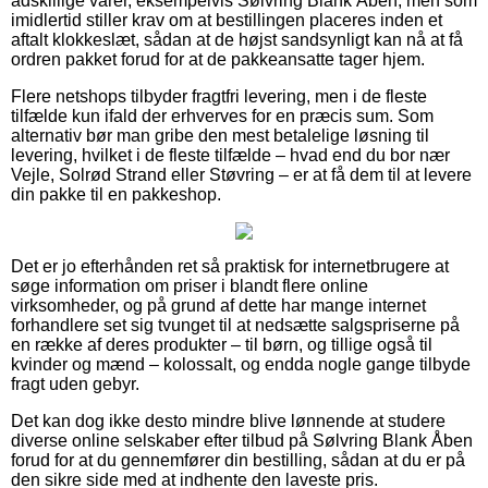
adskillige varer, eksempelvis Sølvring Blank Åben, men som
imidlertid stiller krav om at bestillingen placeres inden et
aftalt klokkeslæt, sådan at de højst sandsynligt kan nå at få
ordren pakket forud for at de pakkeansatte tager hjem.
Flere netshops tilbyder fragtfri levering, men i de fleste
tilfælde kun ifald der erhverves for en præcis sum. Som
alternativ bør man gribe den mest betalelige løsning til
levering, hvilket i de fleste tilfælde – hvad end du bor nær
Vejle, Solrød Strand eller Støvring – er at få dem til at levere
din pakke til en pakkeshop.
Det er jo efterhånden ret så praktisk for internetbrugere at
søge information om priser i blandt flere online
virksomheder, og på grund af dette har mange internet
forhandlere set sig tvunget til at nedsætte salgspriserne på
en række af deres produkter – til børn, og tillige også til
kvinder og mænd – kolossalt, og endda nogle gange tilbyde
fragt uden gebyr.
Det kan dog ikke desto mindre blive lønnende at studere
diverse online selskaber efter tilbud på Sølvring Blank Åben
forud for at du gennemfører din bestilling, sådan at du er på
den sikre side med at indhente den laveste pris.