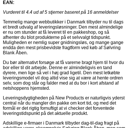
EAN:
Vurderet til
4.4
ud af 5 stjerner baseret på
16
anmeldelser
Temmelig mange webbutikker i Danmark tilbyder nu til dags
et bredt udvalg af leveringsløsninger. Den mest almindelige
er nu om stunder at få leveret til en pakkeshop, og så
afhenter du blot produkterne på et selvvalgt tidspunkt.
Muligheden er nemlig super gnidningsløs, og mange gange
endda den mest prisbevidste fragtform ved køb af Sølvring
Blank Åben.
Du bør alternativt forsøge at få varerne bragt hjem til hvor du
bor eller til dit arbejde. Denne er almindeligvis en tand
dyrere, men lige så vel i høj grad ligetil. Den mest letkøbte
leveringsmodel vil dog altid vise sig at være at hente ordren
selv, som dog står og falder med at du bor i kort afstand af
netshoppens hjemsted.
Leveringsdygtigheden på New Products er naturligvis yderst
central når du mangler din pakke om kort tid, og med det
formål er det rigtig fornuftigt at vi checker det forventede
leveringstidspunkt på det aktuelle produkt.
Adskillige e-firmaer i Danmark tilbyder dag-til-dag fragt på