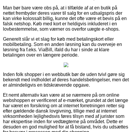
Man bør bare være obs på, at i tilfælde af at en butik på
nettet frembyder deres varer til salg for en udsalgspris der
kan virke kolossalt billig, kunne det ofte være et bevis på en
falsk netshop. Køb med kort er heldigvis inkluderet i en
lovbestemmelse, som værner os overfor uægte e-shops.
Generelt slår vi et slag for køb med betalingskort eller
mobilbetaling. Som en anden løsning kan du overveje en
løsning fra f.eks. ViaBill, ifald du har i sinde at klare
betalingen over en længere periode.
Inden folk shopper i en webbutik bør de uden tvivl gøre sig
bekendt med indholdet af deres handelsbetingelser, men det
er almindeligvis en tidskrævende opgave.
Et nemt alternativ kan være at se nærmere på om online
webshoppen er verificeret af e-mærket, grundet at det længe
har været en forsikring om at internet forretningen retter sig
efter gældende dansk lovgivning, tillige med at internet
virksomheden lejlighedsvis føres tilsyn med af jurister som
har ekspertise inden for vedtægterne på området. Dette er
desuden en god mulighed for at få bistand, hvis du udsættes