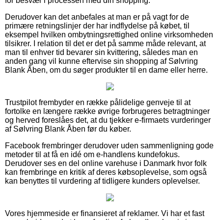
for besvær i processen med din shopping.
Derudover kan det anbefales at man er på vagt for de
primære retningslinjer der har indflydelse på købet, til
eksempel hvilken ombytningsrettighed online virksomheden
tilsikrer. I relation til det er det på samme måde relevant, at
man til enhver tid bevarer sin kvittering, således man en
anden gang vil kunne eftervise sin shopping af Sølvring
Blank Åben, om du søger produkter til en dame eller herre.
Trustpilot frembyder en række pålidelige genveje til at
fortolke en længere række øvrige forbrugeres betragtninger
og herved foreslåes det, at du tjekker e-firmaets vurderinger
af Sølvring Blank Åben før du køber.
Facebook frembringer derudover uden sammenligning gode
metoder til at få en idé om e-handlens kundefokus.
Derudover ses en del online varehuse i Danmark hvor folk
kan frembringe en kritik af deres købsoplevelse, som også
kan benyttes til vurdering af tidligere kunders oplevelser.
Vores hjemmeside er finansieret af reklamer. Vi har et fast