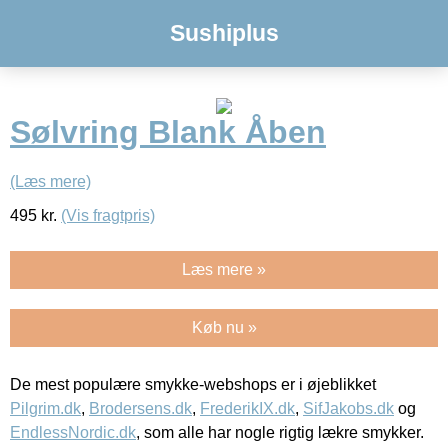
Sushiplus
Sølvring Blank Åben
(Læs mere)
495
kr.
(Vis fragtpris)
Læs mere »
Køb nu »
De mest populære smykke-webshops er i øjeblikket
Pilgrim.dk
,
Brodersens.dk
,
FrederikIX.dk
,
SifJakobs.dk
og
EndlessNordic.dk
, som alle har nogle rigtig lækre smykker.