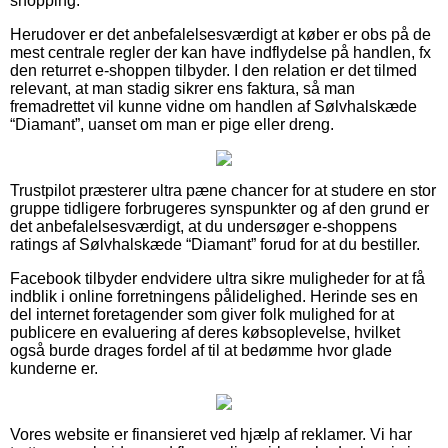
shopping.
Herudover er det anbefalelsesværdigt at køber er obs på de
mest centrale regler der kan have indflydelse på handlen, fx
den returret e-shoppen tilbyder. I den relation er det tilmed
relevant, at man stadig sikrer ens faktura, så man
fremadrettet vil kunne vidne om handlen af Sølvhalskæde
“Diamant”, uanset om man er pige eller dreng.
Trustpilot præsterer ultra pæne chancer for at studere en stor
gruppe tidligere forbrugeres synspunkter og af den grund er
det anbefalelsesværdigt, at du undersøger e-shoppens
ratings af Sølvhalskæde “Diamant” forud for at du bestiller.
Facebook tilbyder endvidere ultra sikre muligheder for at få
indblik i online forretningens pålidelighed. Herinde ses en
del internet foretagender som giver folk mulighed for at
publicere en evaluering af deres købsoplevelse, hvilket
også burde drages fordel af til at bedømme hvor glade
kunderne er.
Vores website er finansieret ved hjælp af reklamer. Vi har