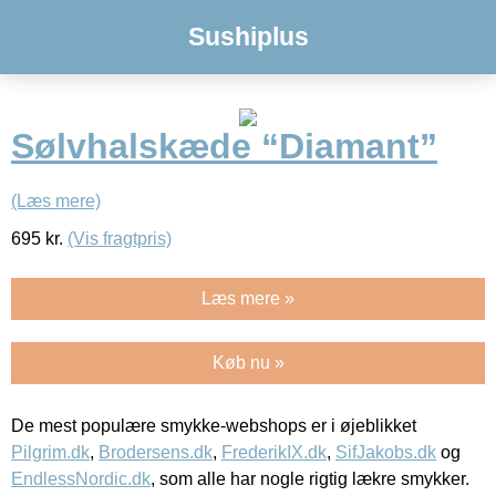
Sushiplus
Sølvhalskæde “Diamant”
(Læs mere)
695
kr.
(Vis fragtpris)
Læs mere »
Køb nu »
De mest populære smykke-webshops er i øjeblikket
Pilgrim.dk
,
Brodersens.dk
,
FrederikIX.dk
,
SifJakobs.dk
og
EndlessNordic.dk
, som alle har nogle rigtig lækre smykker.