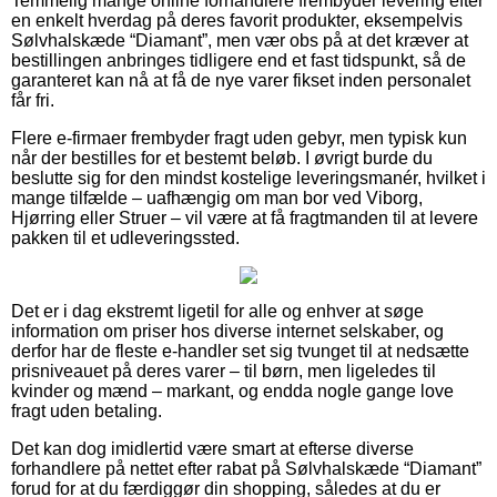
Temmelig mange online forhandlere frembyder levering efter
en enkelt hverdag på deres favorit produkter, eksempelvis
Sølvhalskæde “Diamant”, men vær obs på at det kræver at
bestillingen anbringes tidligere end et fast tidspunkt, så de
garanteret kan nå at få de nye varer fikset inden personalet
får fri.
Flere e-firmaer frembyder fragt uden gebyr, men typisk kun
når der bestilles for et bestemt beløb. I øvrigt burde du
beslutte sig for den mindst kostelige leveringsmanér, hvilket i
mange tilfælde – uafhængig om man bor ved Viborg,
Hjørring eller Struer – vil være at få fragtmanden til at levere
pakken til et udleveringssted.
Det er i dag ekstremt ligetil for alle og enhver at søge
information om priser hos diverse internet selskaber, og
derfor har de fleste e-handler set sig tvunget til at nedsætte
prisniveauet på deres varer – til børn, men ligeledes til
kvinder og mænd – markant, og endda nogle gange love
fragt uden betaling.
Det kan dog imidlertid være smart at efterse diverse
forhandlere på nettet efter rabat på Sølvhalskæde “Diamant”
forud for at du færdiggør din shopping, således at du er