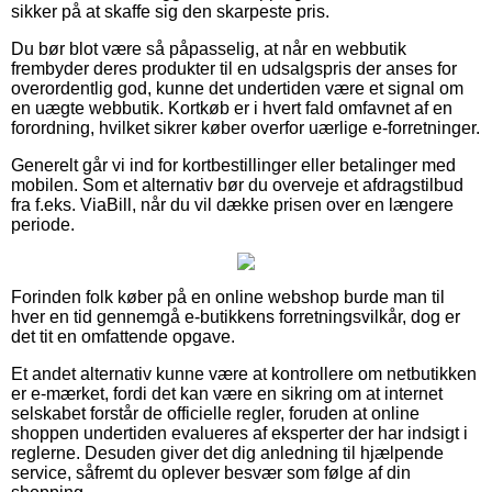
sikker på at skaffe sig den skarpeste pris.
Du bør blot være så påpasselig, at når en webbutik
frembyder deres produkter til en udsalgspris der anses for
overordentlig god, kunne det undertiden være et signal om
en uægte webbutik. Kortkøb er i hvert fald omfavnet af en
forordning, hvilket sikrer køber overfor uærlige e-forretninger.
Generelt går vi ind for kortbestillinger eller betalinger med
mobilen. Som et alternativ bør du overveje et afdragstilbud
fra f.eks. ViaBill, når du vil dække prisen over en længere
periode.
Forinden folk køber på en online webshop burde man til
hver en tid gennemgå e-butikkens forretningsvilkår, dog er
det tit en omfattende opgave.
Et andet alternativ kunne være at kontrollere om netbutikken
er e-mærket, fordi det kan være en sikring om at internet
selskabet forstår de officielle regler, foruden at online
shoppen undertiden evalueres af eksperter der har indsigt i
reglerne. Desuden giver det dig anledning til hjælpende
service, såfremt du oplever besvær som følge af din