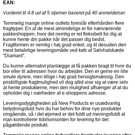
EAN:
Vurderet til
4.8
ud af 5 stjerner baseret på
40
anmeldelser
Temmelig mange online outlets foreslår efterhånden flere
fragttyper. En af de mest almindelige er for nærværende
pakkeshoppen, hvor det nemlig er ret fleksibelt for dig at
kunne hente din pakke når det passer dig bedst.
Fragtformen er nemlig i høj grad enkel, og tit desuden den
mest betalelige leveringsmåde ved køb af Sølvhalskæde
“Diamant”.
Du kunne alternativt planlægge at få pakken bragt til hvor du
bor eller til adressen hvor du arbejder. Den er gerne en lille
smule dyrere, men tillige i høj grad hensigtsmæssig. Den
prisbilligste fragtmulighed vil dog altid vise sig at være selv
at hente produkterne, men den mulighed afhænger af at du
opholder dig i nærheden af e-shoppens adresse.
Leveringsdygtigheden på New Products er usædvanlig
betydningsfuld hvis du har behov for dine nye produkter
omgående, så i det øjemed er det fuldt ud meningsfuldt at
man kontrollerer tidshorisonten for levering for det
pågældende produkt.