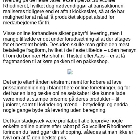
hverdag på de fleste varer, eksempelvis Sølvcollier
Rhodineret, hvilket dog nødvendiggør at transaktionen
realiseres tidligere end et aftalt klokkeslæt, så at de har
mulighed for at nå at få produktet skippet afsted før
medarbejderne får fri.
Visse online forhandlere sikrer gebyrfri levering, men i
mange tilfælde er det under forudsætning af at der aftages
for et bestemt beløb. Desuden skulle man gribe den mest
betalelige fragtform, hvilket i de fleste tilfælde – uden hensyn
til om du bor nær Hørsholm, Thisted eller Aars – er at få
fragtmanden til at køre pakken til en pakkeshop.
Det er jo efterhånden ekstremt nemt for købere at lave
prissammenligning i blandt flere online forretninger, og for
det har en lang række online selskaber ikke kunne lade
være med at stampe priserne på deres produkter – til
juniorer, samt til kvinder og mænd – betydeligt, og endda
nogle gange byde på levering uden beregning.
Det kan stadigvæk være profitabelt at efterprøve nogle
enkelte online outlets efter rabat på Sølvcollier Rhodineret
forinden du færdiggør din shopping, således at man ikke er i
tvivl om at få den bedste pris.