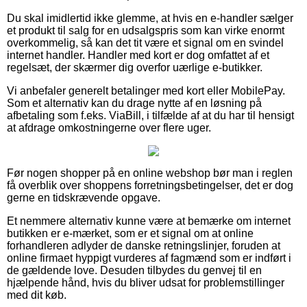
Du skal imidlertid ikke glemme, at hvis en e-handler sælger
et produkt til salg for en udsalgspris som kan virke enormt
overkommelig, så kan det tit være et signal om en svindel
internet handler. Handler med kort er dog omfattet af et
regelsæt, der skærmer dig overfor uærlige e-butikker.
Vi anbefaler generelt betalinger med kort eller MobilePay.
Som et alternativ kan du drage nytte af en løsning på
afbetaling som f.eks. ViaBill, i tilfælde af at du har til hensigt
at afdrage omkostningerne over flere uger.
Før nogen shopper på en online webshop bør man i reglen
få overblik over shoppens forretningsbetingelser, det er dog
gerne en tidskrævende opgave.
Et nemmere alternativ kunne være at bemærke om internet
butikken er e-mærket, som er et signal om at online
forhandleren adlyder de danske retningslinjer, foruden at
online firmaet hyppigt vurderes af fagmænd som er indført i
de gældende love. Desuden tilbydes du genvej til en
hjælpende hånd, hvis du bliver udsat for problemstillinger
med dit køb.