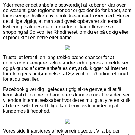
Ydermere er det anbefalelsesværdigt at køber er klar over
de væsentligste reglementer der er gældende for købet, som
for eksempel hvilken byttepolitik e-firmaet kører med. Her er
det tillige vigtigt, at man stadigvæk opbevarer sin e-mail
kvittering, således man fremadrettet kan eftervise sin
shopping af Sølvcollier Rhodineret, om du er på udkig efter
et produkt til en herre eller dame.
Trustpilot fører til en lang række pæne chancer for at
udforske en længere række andre forbrugeres anmeldelser
og på grund af dette anbefales det, at du kigger på internet
forretningens bedømmelser af Sølvcollier Rhodineret forud
for at du bestiller.
Facebook giver dig ligeledes rigtig sikre genveje til at få
kendskab til online forhandlerens kundefokus. Desuden ser
vi endda internet selskaber hvor det er muligt at ytre en kritik
af deres køb, hvilket tillige kan benyttes til vurdering af
kundernes tilfredshed.
Vores side finansieres af reklameindtægter. Vi arbejder