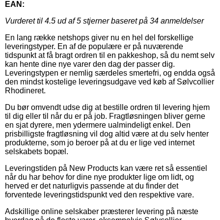
EAN:
Vurderet til
4.5
ud af 5 stjerner baseret på
34
anmeldelser
En lang række netshops giver nu en hel del forskellige
leveringstyper. En af de populære er på nuværende
tidspunkt at få bragt ordren til en pakkeshop, så du nemt selv
kan hente dine nye varer den dag der passer dig.
Leveringstypen er nemlig særdeles smertefri, og endda også
den mindst kostelige leveringsudgave ved køb af Sølvcollier
Rhodineret.
Du bør omvendt udse dig at bestille ordren til levering hjem
til dig eller til når du er på job. Fragtløsningen bliver gerne
en sjat dyrere, men ydermere ualmindeligt enkel. Den
prisbilligste fragtløsning vil dog altid være at du selv henter
produkterne, som jo beroer på at du er lige ved internet
selskabets bopæl.
Leveringstiden på New Products kan være ret så essentiel
når du har behov for dine nye produkter lige om lidt, og
herved er det naturligvis passende at du finder det
forventede leveringstidspunkt ved den respektive vare.
Adskillige online selskaber præsterer levering på næste