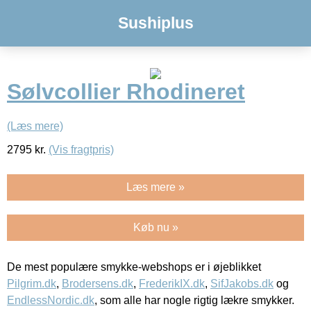
Sushiplus
Sølvcollier Rhodineret
(Læs mere)
2795
kr.
(Vis fragtpris)
Læs mere »
Køb nu »
De mest populære smykke-webshops er i øjeblikket
Pilgrim.dk
,
Brodersens.dk
,
FrederikIX.dk
,
SifJakobs.dk
og
EndlessNordic.dk
, som alle har nogle rigtig lækre smykker.