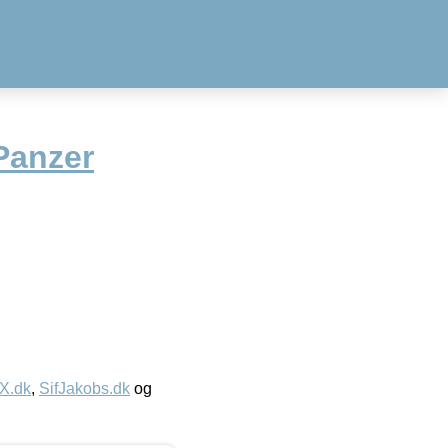
Panzer
IX.dk
,
SifJakobs.dk
og