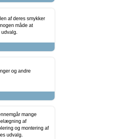
len af deres smykker
å nogen måde at
s udvalg.
inger og andre
gennemgår mange
 belægning af
olering og montering af
res udvalg.