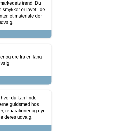
markedets trend. Du
e smykker er lavet i de
ter, et materiale der
udvalg.
 og ure fra en lang
dvalg.
 hvor du kan finde
terne guldsmed hos
r, reparationer og nye
se deres udvalg.