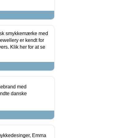
dansk smykkemærke med
ewellery er kendt for
ers. Klik her for at se
kkebrand med
ndte danske
mykkedesinger, Emma