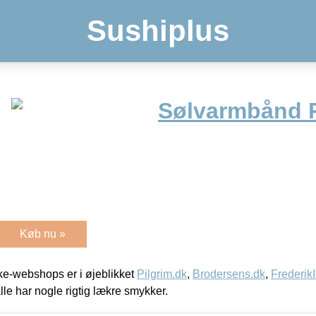
Sushiplus
Sølvarmbånd 
Køb nu »
e-webshops er i øjeblikket
Pilgrim.dk
,
Brodersens.dk
,
Frederik
lle har nogle rigtig lækre smykker.