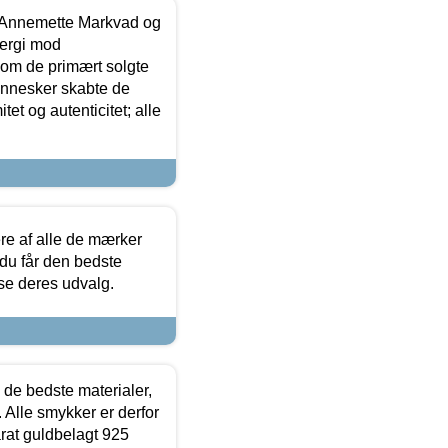
- Annemette Markvad og
ergi mod
som de primært solgte
mennesker skabte de
et og autenticitet; alle
.
re af alle de mærker
 du får den bedste
 se deres udvalg.
 de bedste materialer,
 Alle smykker er derfor
arat guldbelagt 925