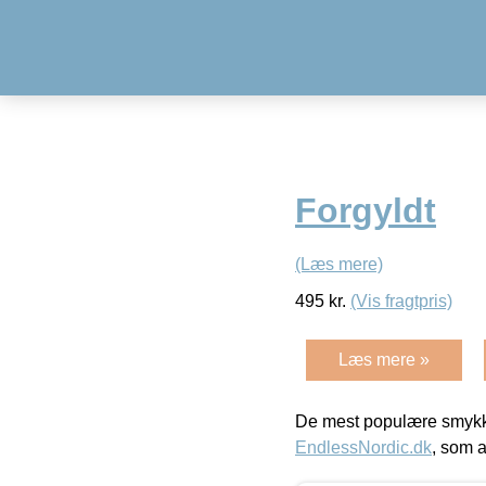
Forgyldt
(Læs mere)
495
kr.
(Vis fragtpris)
Læs mere »
De mest populære smykk
EndlessNordic.dk
, som a