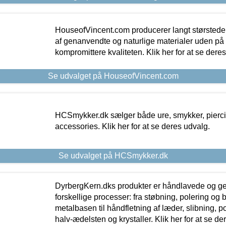
HouseofVincent.com producerer langt størstede
af genanvendte og naturlige materialer uden p
kompromittere kvaliteten. Klik her for at se dere
Se udvalget på HouseofVincent.com
HCSmykker.dk sælger både ure, smykker, pierc
accessories. Klik her for at se deres udvalg.
Se udvalget på HCSmykker.dk
DyrbergKern.dks produkter er håndlavede og 
forskellige processer: fra støbning, polering og
metalbasen til håndfletning af læder, slibning, p
halv-ædelsten og krystaller. Klik her for at se de