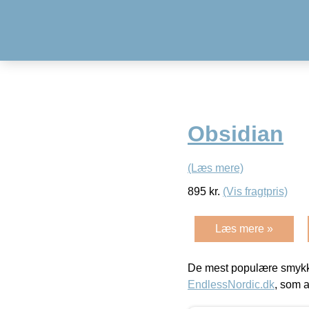
Obsidian
(Læs mere)
895
kr.
(Vis fragtpris)
Læs mere »
De mest populære smykk
EndlessNordic.dk
, som a