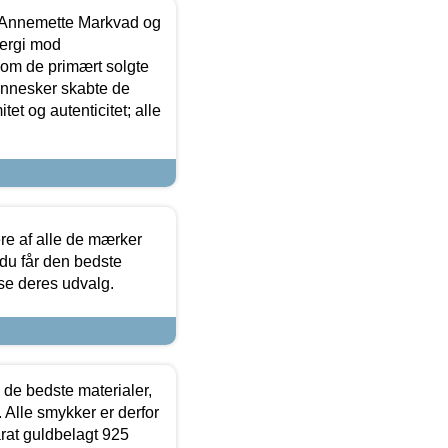
- Annemette Markvad og
ergi mod
som de primært solgte
mennesker skabte de
et og autenticitet; alle
.
re af alle de mærker
 du får den bedste
 se deres udvalg.
 de bedste materialer,
 Alle smykker er derfor
arat guldbelagt 925