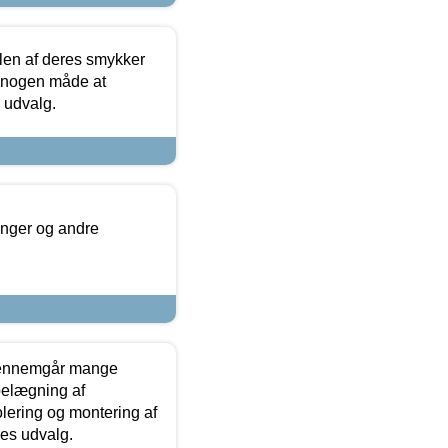
len af deres smykker
å nogen måde at
s udvalg.
inger og andre
gennemgår mange
 belægning af
olering og montering af
res udvalg.