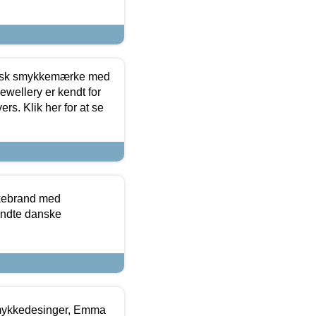
dansk smykkemærke med
ewellery er kendt for
ers. Klik her for at se
kkebrand med
ndte danske
mykkedesinger, Emma