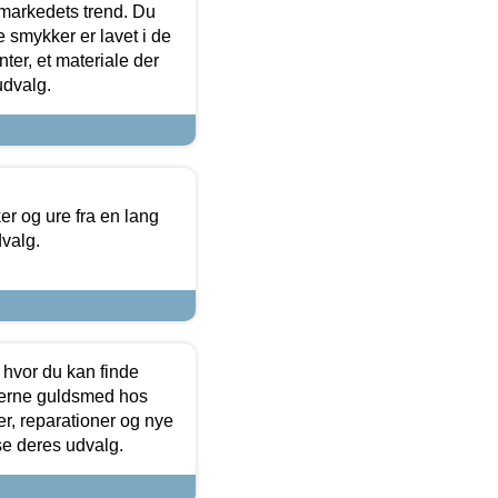
markedets trend. Du
e smykker er lavet i de
ter, et materiale der
udvalg.
 og ure fra en lang
dvalg.
 hvor du kan finde
terne guldsmed hos
r, reparationer og nye
se deres udvalg.