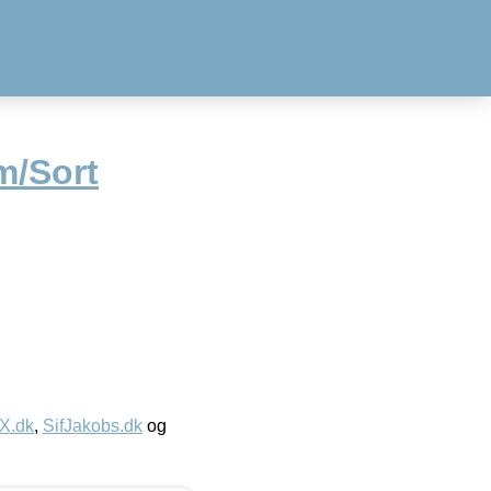
m/Sort
IX.dk
,
SifJakobs.dk
og