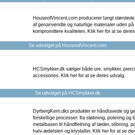
HouseofVincent.com producerer langt størstede
af genanvendte og naturlige materialer uden p
kompromittere kvaliteten. Klik her for at se dere
Se udvalget på HouseofVincent.com
HCSmykker.dk sælger både ure, smykker, pierc
accessories. Klik her for at se deres udvalg.
Se udvalget på HCSmykker.dk
DyrbergKern.dks produkter er håndlavede og 
forskellige processer: fra støbning, polering og
metalbasen til håndfletning af læder, slibning, p
halv-ædelsten og krystaller. Klik her for at se de