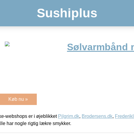
Sushiplus
Sølvarmbånd 
Køb nu »
e-webshops er i øjeblikket
Pilgrim.dk
,
Brodersens.dk
,
Frederik
lle har nogle rigtig lækre smykker.