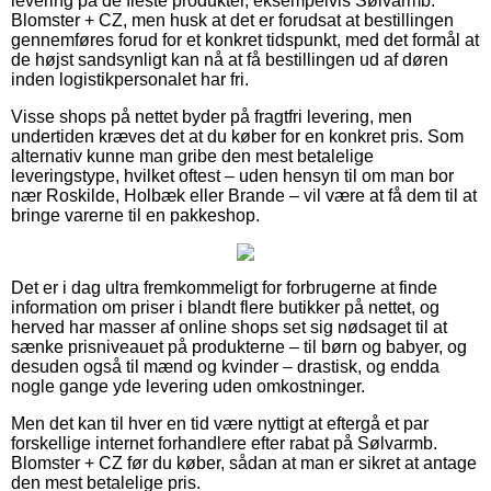
levering på de fleste produkter, eksempelvis Sølvarmb.
Blomster + CZ, men husk at det er forudsat at bestillingen
gennemføres forud for et konkret tidspunkt, med det formål at
de højst sandsynligt kan nå at få bestillingen ud af døren
inden logistikpersonalet har fri.
Visse shops på nettet byder på fragtfri levering, men
undertiden kræves det at du køber for en konkret pris. Som
alternativ kunne man gribe den mest betalelige
leveringstype, hvilket oftest – uden hensyn til om man bor
nær Roskilde, Holbæk eller Brande – vil være at få dem til at
bringe varerne til en pakkeshop.
Det er i dag ultra fremkommeligt for forbrugerne at finde
information om priser i blandt flere butikker på nettet, og
herved har masser af online shops set sig nødsaget til at
sænke prisniveauet på produkterne – til børn og babyer, og
desuden også til mænd og kvinder – drastisk, og endda
nogle gange yde levering uden omkostninger.
Men det kan til hver en tid være nyttigt at eftergå et par
forskellige internet forhandlere efter rabat på Sølvarmb.
Blomster + CZ før du køber, sådan at man er sikret at antage
den mest betalelige pris.