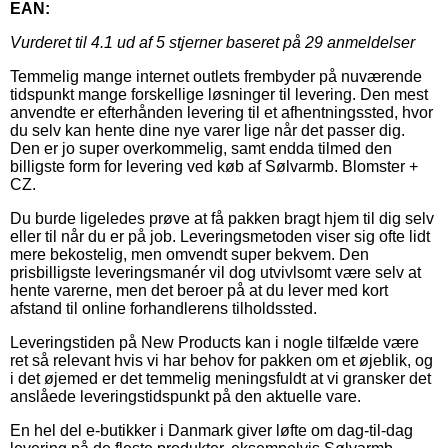
EAN:
Vurderet til
4.1
ud af 5 stjerner baseret på
29
anmeldelser
Temmelig mange internet outlets frembyder på nuværende
tidspunkt mange forskellige løsninger til levering. Den mest
anvendte er efterhånden levering til et afhentningssted, hvor
du selv kan hente dine nye varer lige når det passer dig.
Den er jo super overkommelig, samt endda tilmed den
billigste form for levering ved køb af Sølvarmb. Blomster +
CZ.
Du burde ligeledes prøve at få pakken bragt hjem til dig selv
eller til når du er på job. Leveringsmetoden viser sig ofte lidt
mere bekostelig, men omvendt super bekvem. Den
prisbilligste leveringsmanér vil dog utvivlsomt være selv at
hente varerne, men det beroer på at du lever med kort
afstand til online forhandlerens tilholdssted.
Leveringstiden på New Products kan i nogle tilfælde være
ret så relevant hvis vi har behov for pakken om et øjeblik, og
i det øjemed er det temmelig meningsfuldt at vi gransker det
anslåede leveringstidspunkt på den aktuelle vare.
En hel del e-butikker i Danmark giver løfte om dag-til-dag