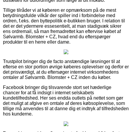
udsættes for udfordringer som følge af dit indkøb.
Tillige tilråder vi at køberen er opmærksom på de mest
betydningsfulde vilkår der spiller ind i forbindelse med
ordren, f.eks. den byttepolitik e-butikken bruger. I relation til
det er det ydermere essesentielt, at man stadigvæk sikrer
ens ordremail, så man fremadrettet kan eftervise købet af
Sølvarmb. Blomster + CZ, hvad end du efterspørger
produkter til en herre eller dame.
Trustpilot bringer dig de facto anstændige løsninger til at
efterse en stor portion øvrige køberes oplevelser og derfor er
det prisværdigt, at du eftersøger internet virksomhedens
omtaler af Sølvarmb. Blomster + CZ inden du køber.
Facebook bringer dig tilsvarende stort set hæderlige
chancer for at få indsigt i internet selskabets
kundetilfredshed. Her ses endda outlets på nettet som gør
det muligt at afgive en omtale af deres købsoplevelse, som
tillige må anvendes til at danne dig et indtryk af tilfredsheden
hos kunderne.