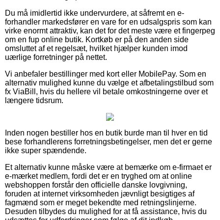
Du må imidlertid ikke undervurdere, at såfremt en e-
forhandler markedsfører en vare for en udsalgspris som kan
virke enormt attraktiv, kan det for det meste være et fingerpeg
om en fup online butik. Kortkøb er på den anden side
omsluttet af et regelsæt, hvilket hjælper kunden imod
uærlige forretninger på nettet.
Vi anbefaler bestillinger med kort eller MobilePay. Som en
alternativ mulighed kunne du vælge et afbetalingstilbud som
fx ViaBill, hvis du hellere vil betale omkostningerne over et
længere tidsrum.
Inden nogen bestiller hos en butik burde man til hver en tid
bese forhandlerens forretningsbetingelser, men det er gerne
ikke super spændende.
Et alternativ kunne måske være at bemærke om e-firmaet er
e-mærket medlem, fordi det er en tryghed om at online
webshoppen forstår den officielle danske lovgivning,
foruden at internet virksomheden jævnligt besigtiges af
fagmænd som er meget bekendte med retningslinjerne.
Desuden tilbydes du mulighed for at få assistance, hvis du