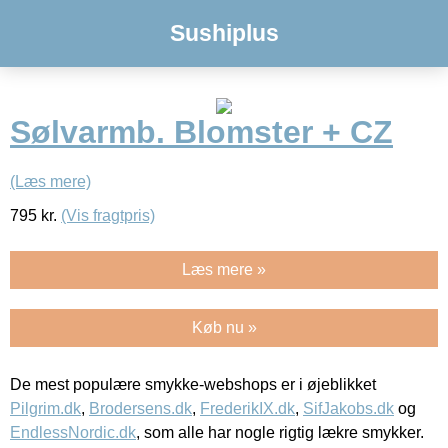
Sushiplus
Sølvarmb. Blomster + CZ
(Læs mere)
795
kr.
(Vis fragtpris)
Læs mere »
Køb nu »
De mest populære smykke-webshops er i øjeblikket
Pilgrim.dk
,
Brodersens.dk
,
FrederikIX.dk
,
SifJakobs.dk
og
EndlessNordic.dk
, som alle har nogle rigtig lækre smykker.