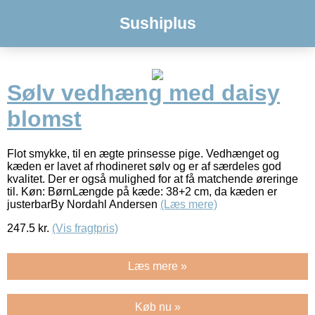
Sushiplus
Sølv vedhæng med daisy
blomst
Flot smykke, til en ægte prinsesse pige. Vedhænget og
kæden er lavet af rhodineret sølv og er af særdeles god
kvalitet. Der er også mulighed for at få matchende øreringe
til. Køn: BørnLængde på kæde: 38+2 cm, da kæden er
justerbarBy Nordahl Andersen
(Læs mere)
247.5
kr.
(Vis fragtpris)
Læs mere »
Køb nu »