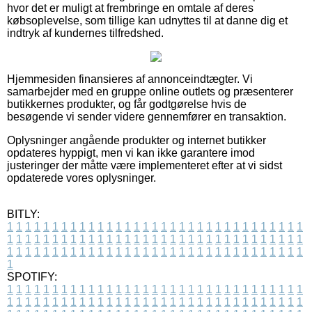
hvor det er muligt at frembringe en omtale af deres
købsoplevelse, som tillige kan udnyttes til at danne dig et
indtryk af kundernes tilfredshed.
Hjemmesiden finansieres af annonceindtægter. Vi
samarbejder med en gruppe online outlets og præsenterer
butikkernes produkter, og får godtgørelse hvis de
besøgende vi sender videre gennemfører en transaktion.
Oplysninger angående produkter og internet butikker
opdateres hyppigt, men vi kan ikke garantere imod
justeringer der måtte være implementeret efter at vi sidst
opdaterede vores oplysninger.
BITLY:
1
1
1
1
1
1
1
1
1
1
1
1
1
1
1
1
1
1
1
1
1
1
1
1
1
1
1
1
1
1
1
1
1
1
1
1
1
1
1
1
1
1
1
1
1
1
1
1
1
1
1
1
1
1
1
1
1
1
1
1
1
1
1
1
1
1
1
1
1
1
1
1
1
1
1
1
1
1
1
1
1
1
1
1
1
1
1
1
1
1
1
1
1
1
1
1
1
1
1
1
SPOTIFY:
1
1
1
1
1
1
1
1
1
1
1
1
1
1
1
1
1
1
1
1
1
1
1
1
1
1
1
1
1
1
1
1
1
1
1
1
1
1
1
1
1
1
1
1
1
1
1
1
1
1
1
1
1
1
1
1
1
1
1
1
1
1
1
1
1
1