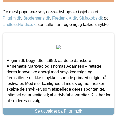
De mest populære smykke-webshops er i øjeblikket
Pilgrim.dk
,
Brodersens.dk
,
FrederikIX.dk
,
SifJakobs.dk
og
EndlessNordic.dk
, som alle har nogle rigtig lækre smykker.
Pilgrim.dk begyndte i 1983, da de to danskere -
Annemette Markvad og Thomas Adamsen – rettede
deres innovative energi mod smykkedesign og
fremstillede unikke smykker, som de primært solgte på
festivaler. Med stor kærlighed til musik og mennesker
skabte de smykker, som afspejlede deres spontanitet,
intimitet og autenticitet; alle dybtfølte værdier. Klik her for
at se deres udvalg.
Se udvalget på Pilgrim.dk