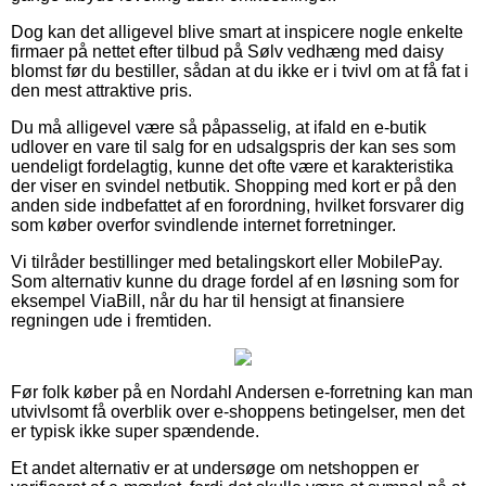
Dog kan det alligevel blive smart at inspicere nogle enkelte
firmaer på nettet efter tilbud på Sølv vedhæng med daisy
blomst før du bestiller, sådan at du ikke er i tvivl om at få fat i
den mest attraktive pris.
Du må alligevel være så påpasselig, at ifald en e-butik
udlover en vare til salg for en udsalgspris der kan ses som
uendeligt fordelagtig, kunne det ofte være et karakteristika
der viser en svindel netbutik. Shopping med kort er på den
anden side indbefattet af en forordning, hvilket forsvarer dig
som køber overfor svindlende internet forretninger.
Vi tilråder bestillinger med betalingskort eller MobilePay.
Som alternativ kunne du drage fordel af en løsning som for
eksempel ViaBill, når du har til hensigt at finansiere
regningen ude i fremtiden.
Før folk køber på en Nordahl Andersen e-forretning kan man
utvivlsomt få overblik over e-shoppens betingelser, men det
er typisk ikke super spændende.
Et andet alternativ er at undersøge om netshoppen er