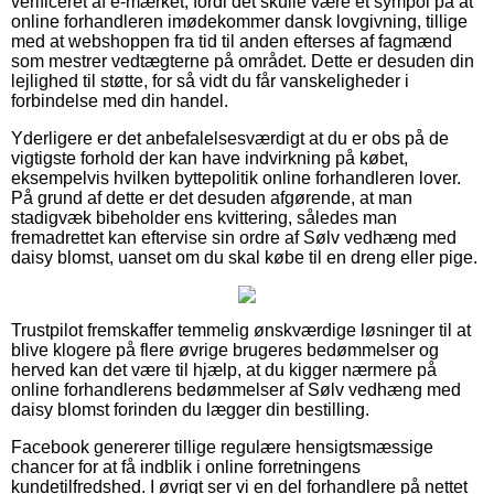
verificeret af e-mærket, fordi det skulle være et sympol på at
online forhandleren imødekommer dansk lovgivning, tillige
med at webshoppen fra tid til anden efterses af fagmænd
som mestrer vedtægterne på området. Dette er desuden din
lejlighed til støtte, for så vidt du får vanskeligheder i
forbindelse med din handel.
Yderligere er det anbefalelsesværdigt at du er obs på de
vigtigste forhold der kan have indvirkning på købet,
eksempelvis hvilken byttepolitik online forhandleren lover.
På grund af dette er det desuden afgørende, at man
stadigvæk bibeholder ens kvittering, således man
fremadrettet kan eftervise sin ordre af Sølv vedhæng med
daisy blomst, uanset om du skal købe til en dreng eller pige.
Trustpilot fremskaffer temmelig ønskværdige løsninger til at
blive klogere på flere øvrige brugeres bedømmelser og
herved kan det være til hjælp, at du kigger nærmere på
online forhandlerens bedømmelser af Sølv vedhæng med
daisy blomst forinden du lægger din bestilling.
Facebook genererer tillige regulære hensigtsmæssige
chancer for at få indblik i online forretningens
kundetilfredshed. I øvrigt ser vi en del forhandlere på nettet