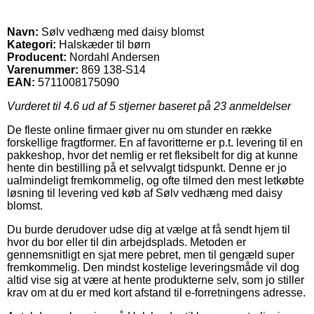
Navn:
Sølv vedhæng med daisy blomst
Kategori:
Halskæder til børn
Producent:
Nordahl Andersen
Varenummer:
869 138-S14
EAN:
5711008175090
Vurderet til
4.6
ud af 5 stjerner baseret på
23
anmeldelser
De fleste online firmaer giver nu om stunder en række
forskellige fragtformer. En af favoritterne er p.t. levering til en
pakkeshop, hvor det nemlig er ret fleksibelt for dig at kunne
hente din bestilling på et selvvalgt tidspunkt. Denne er jo
ualmindeligt fremkommelig, og ofte tilmed den mest letkøbte
løsning til levering ved køb af Sølv vedhæng med daisy
blomst.
Du burde derudover udse dig at vælge at få sendt hjem til
hvor du bor eller til din arbejdsplads. Metoden er
gennemsnitligt en sjat mere pebret, men til gengæld super
fremkommelig. Den mindst kostelige leveringsmåde vil dog
altid vise sig at være at hente produkterne selv, som jo stiller
krav om at du er med kort afstand til e-forretningens adresse.