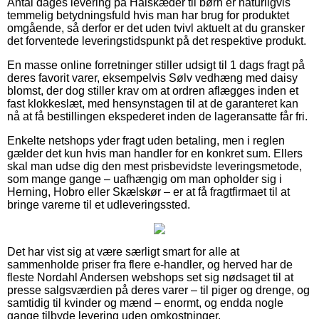
Antal dages levering på Halskæder til børn er naturligvis
temmelig betydningsfuld hvis man har brug for produktet
omgående, så derfor er det uden tvivl aktuelt at du gransker
det forventede leveringstidspunkt på det respektive produkt.
En masse online forretninger stiller udsigt til 1 dags fragt på
deres favorit varer, eksempelvis Sølv vedhæng med daisy
blomst, der dog stiller krav om at ordren aflægges inden et
fast klokkeslæt, med hensynstagen til at de garanteret kan
nå at få bestillingen ekspederet inden de lageransatte får fri.
Enkelte netshops yder fragt uden betaling, men i reglen
gælder det kun hvis man handler for en konkret sum. Ellers
skal man udse dig den mest prisbevidste leveringsmetode,
som mange gange – uafhængig om man opholder sig i
Herning, Hobro eller Skælskør – er at få fragtfirmaet til at
bringe varerne til et udleveringssted.
Det har vist sig at være særligt smart for alle at
sammenholde priser fra flere e-handler, og herved har de
fleste Nordahl Andersen webshops set sig nødsaget til at
presse salgsværdien på deres varer – til piger og drenge, og
samtidig til kvinder og mænd – enormt, og endda nogle
gange tilbyde levering uden omkostninger.