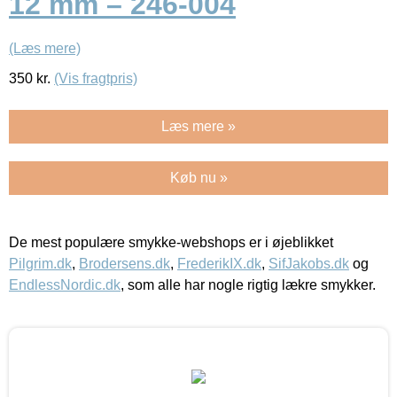
12 mm – 246-004
(Læs mere)
350
kr.
(Vis fragtpris)
Læs mere »
Køb nu »
De mest populære smykke-webshops er i øjeblikket
Pilgrim.dk
,
Brodersens.dk
,
FrederikIX.dk
,
SifJakobs.dk
og
EndlessNordic.dk
, som alle har nogle rigtig lækre smykker.