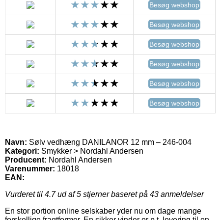
Besøg webshop
Besøg webshop
Besøg webshop
Besøg webshop
Besøg webshop
Besøg webshop
Navn:
Sølv vedhæng DANILANOR 12 mm – 246-004
Kategori:
Smykker > Nordahl Andersen
Producent:
Nordahl Andersen
Varenummer:
18018
EAN:
Vurderet til
4.7
ud af 5 stjerner baseret på
43
anmeldelser
En stor portion online selskaber yder nu om dage mange
forskellige fragtformer. En sikker vinder er p.t. levering til en