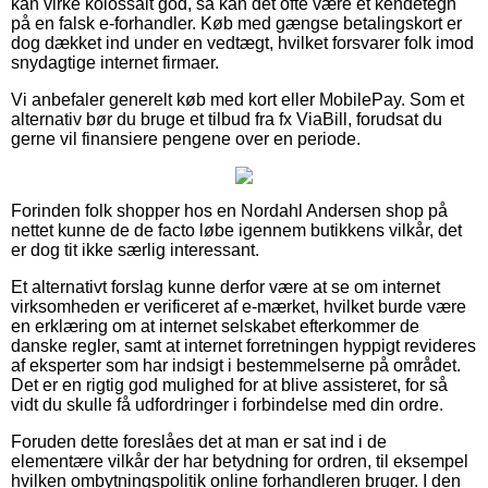
kan virke kolossalt god, så kan det ofte være et kendetegn
på en falsk e-forhandler. Køb med gængse betalingskort er
dog dækket ind under en vedtægt, hvilket forsvarer folk imod
snydagtige internet firmaer.
Vi anbefaler generelt køb med kort eller MobilePay. Som et
alternativ bør du bruge et tilbud fra fx ViaBill, forudsat du
gerne vil finansiere pengene over en periode.
Forinden folk shopper hos en Nordahl Andersen shop på
nettet kunne de de facto løbe igennem butikkens vilkår, det
er dog tit ikke særlig interessant.
Et alternativt forslag kunne derfor være at se om internet
virksomheden er verificeret af e-mærket, hvilket burde være
en erklæring om at internet selskabet efterkommer de
danske regler, samt at internet forretningen hyppigt revideres
af eksperter som har indsigt i bestemmelserne på området.
Det er en rigtig god mulighed for at blive assisteret, for så
vidt du skulle få udfordringer i forbindelse med din ordre.
Foruden dette foreslåes det at man er sat ind i de
elementære vilkår der har betydning for ordren, til eksempel
hvilken ombytningspolitik online forhandleren bruger. I den