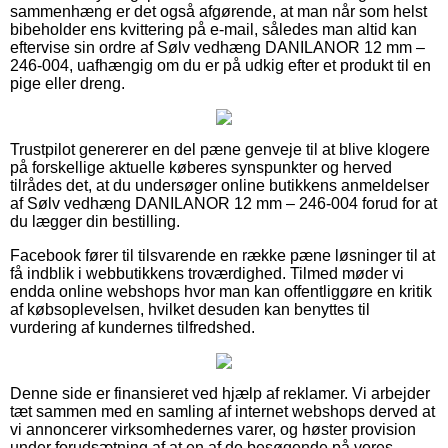
sammenhæng er det også afgørende, at man når som helst
bibeholder ens kvittering på e-mail, således man altid kan
eftervise sin ordre af Sølv vedhæng DANILANOR 12 mm –
246-004, uafhængig om du er på udkig efter et produkt til en
pige eller dreng.
Trustpilot genererer en del pæne genveje til at blive klogere
på forskellige aktuelle køberes synspunkter og herved
tilrådes det, at du undersøger online butikkens anmeldelser
af Sølv vedhæng DANILANOR 12 mm – 246-004 forud for at
du lægger din bestilling.
Facebook fører til tilsvarende en række pæne løsninger til at
få indblik i webbutikkens troværdighed. Tilmed møder vi
endda online webshops hvor man kan offentliggøre en kritik
af købsoplevelsen, hvilket desuden kan benyttes til
vurdering af kundernes tilfredshed.
Denne side er finansieret ved hjælp af reklamer. Vi arbejder
tæt sammen med en samling af internet webshops derved at
vi annoncerer virksomhedernes varer, og høster provision
under forudsætning af at en af de besøgende på vores