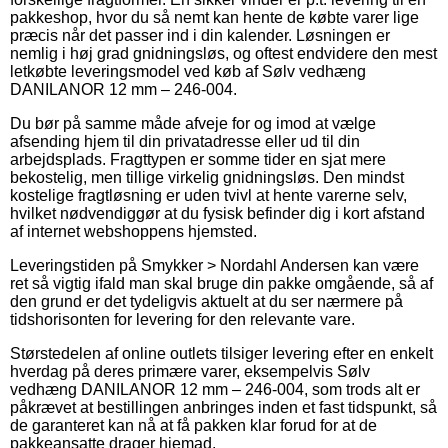
pakkeshop, hvor du så nemt kan hente de købte varer lige
præcis når det passer ind i din kalender. Løsningen er
nemlig i høj grad gnidningsløs, og oftest endvidere den mest
letkøbte leveringsmodel ved køb af Sølv vedhæng
DANILANOR 12 mm – 246-004.
Du bør på samme måde afveje for og imod at vælge
afsending hjem til din privatadresse eller ud til din
arbejdsplads. Fragttypen er somme tider en sjat mere
bekostelig, men tillige virkelig gnidningsløs. Den mindst
kostelige fragtløsning er uden tvivl at hente varerne selv,
hvilket nødvendiggør at du fysisk befinder dig i kort afstand
af internet webshoppens hjemsted.
Leveringstiden på Smykker > Nordahl Andersen kan være
ret så vigtig ifald man skal bruge din pakke omgående, så af
den grund er det tydeligvis aktuelt at du ser nærmere på
tidshorisonten for levering for den relevante vare.
Størstedelen af online outlets tilsiger levering efter en enkelt
hverdag på deres primære varer, eksempelvis Sølv
vedhæng DANILANOR 12 mm – 246-004, som trods alt er
påkrævet at bestillingen anbringes inden et fast tidspunkt, så
de garanteret kan nå at få pakken klar forud for at de
pakkeansatte drager hjemad.