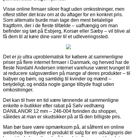
Visse online firmaer sikrer fragt uden omkostninger, men
oftest stiller det krav om at du aftager for en konkret pris.
Som alternativ burde man tage den mest betalelige
fragtform, der i de fleste tilfælde – uafhængig om man
befinder sig tæt på Esbjerg, Korsør eller Sæby – vil blive at
få dem til at køre dine varer til et udleveringssted.
Det er jo ultra uproblematisk for købere at sammenligne
priser på flere internet firmaer i Danmark, og herved har de
fleste Nordahl Andersen internet varehuse været tvunget til
at reducere salgsværdien på mange af deres produkter – til
babyer og børn, og samtidig til kvinder og mænd –
betydeligt, og endda nogle gange tilbyde fragt uden
omkostninger.
Det kan til hver en tid være lønnende at sammenligne
enkelte e-butikker efter rabat på Sølv vedhæng
DANILANOR 12 mm – 246-004 forinden du shopper,
således at man er skudsikker på at få den billigste pris.
Man bør bare være opmærksom på, at såfremt en online
webshop frembyder et produkt til salg for en udsalgspris der