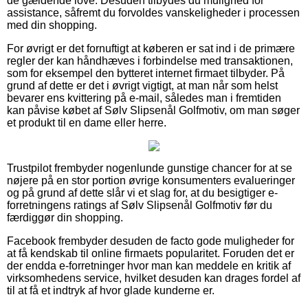
de gældende love. Desuden tilbydes du mulighed for
assistance, såfremt du forvoldes vanskeligheder i processen
med din shopping.
For øvrigt er det fornuftigt at køberen er sat ind i de primære
regler der kan håndhæves i forbindelse med transaktionen,
som for eksempel den bytteret internet firmaet tilbyder. På
grund af dette er det i øvrigt vigtigt, at man når som helst
bevarer ens kvittering på e-mail, således man i fremtiden
kan påvise købet af Sølv Slipsenål Golfmotiv, om man søger
et produkt til en dame eller herre.
Trustpilot frembyder nogenlunde gunstige chancer for at se
nøjere på en stor portion øvrige konsumenters evalueringer
og på grund af dette slår vi et slag for, at du besigtiger e-
forretningens ratings af Sølv Slipsenål Golfmotiv før du
færdiggør din shopping.
Facebook frembyder desuden de facto gode muligheder for
at få kendskab til online firmaets popularitet. Foruden det er
der endda e-forretninger hvor man kan meddele en kritik af
virksomhedens service, hvilket desuden kan drages fordel af
til at få et indtryk af hvor glade kunderne er.