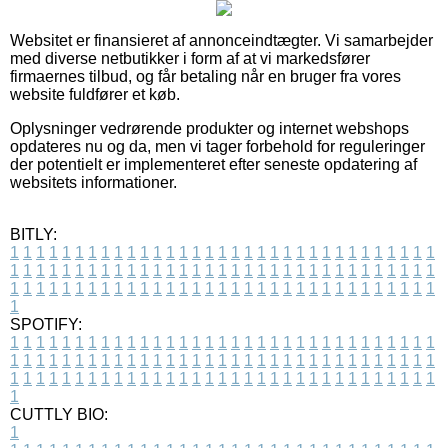
Websitet er finansieret af annonceindtægter. Vi samarbejder
med diverse netbutikker i form af at vi markedsfører
firmaernes tilbud, og får betaling når en bruger fra vores
website fuldfører et køb.
Oplysninger vedrørende produkter og internet webshops
opdateres nu og da, men vi tager forbehold for reguleringer
der potentielt er implementeret efter seneste opdatering af
websitets informationer.
BITLY:
1
1
1
1
1
1
1
1
1
1
1
1
1
1
1
1
1
1
1
1
1
1
1
1
1
1
1
1
1
1
1
1
1
1
1
1
1
1
1
1
1
1
1
1
1
1
1
1
1
1
1
1
1
1
1
1
1
1
1
1
1
1
1
1
1
1
1
1
1
1
1
1
1
1
1
1
1
1
1
1
1
1
1
1
1
1
1
1
1
1
1
1
1
1
1
1
1
1
1
1
SPOTIFY:
1
1
1
1
1
1
1
1
1
1
1
1
1
1
1
1
1
1
1
1
1
1
1
1
1
1
1
1
1
1
1
1
1
1
1
1
1
1
1
1
1
1
1
1
1
1
1
1
1
1
1
1
1
1
1
1
1
1
1
1
1
1
1
1
1
1
1
1
1
1
1
1
1
1
1
1
1
1
1
1
1
1
1
1
1
1
1
1
1
1
1
1
1
1
1
1
1
1
1
1
CUTTLY BIO:
1