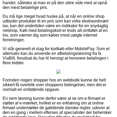
handel, således at man er på den sikre side med at opnå
den mest betalelige pris.
Du må lige meget hvad huske på, at når en online shop
udbyder produkter til en pris som kan virke ekstraordinært
lav, kan det undertiden være en indikator for en snydagtig
netshop. Køb med betalingskort er trods alt omfattet af en
lov, som værner dig som køber imod uægte internet
forretninger.
Vi slår generelt et slag for kortkøb eller MobilePay. Som et
alternativ kan du anvende en afbetalingsløsning fra fx
ViaBill, forudsat du har til hensigt at honorere betalingen i
flere bidder.
Forinden nogen shopper hos en webbutik kunne de helt
sikkert få overblik over shoppens betingelser, men det er
normalt en omfattende opgave.
En nem løsning kunne derfor være at se om e-firmaet er
støttet af e-mærket, hvilket er en erklæring om at online
firmaet understøtter de gældende danske regler, udover at
den en gang i mellem efterses af specialister der behersker