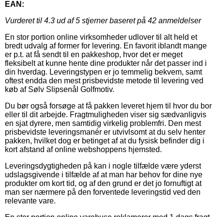
EAN:
Vurderet til
4.3
ud af 5 stjerner baseret på
42
anmeldelser
En stor portion online virksomheder udlover til alt held et
bredt udvalg af former for levering. En favorit iblandt mange
er p.t. at få sendt til en pakkeshop, hvor det er meget
fleksibelt at kunne hente dine produkter når det passer ind i
din hverdag. Leveringstypen er jo temmelig bekvem, samt
oftest endda den mest prisbevidste metode til levering ved
køb af Sølv Slipsenål Golfmotiv.
Du bør også forsøge at få pakken leveret hjem til hvor du bor
eller til dit arbejde. Fragtmuligheden viser sig sædvanligvis
en sjat dyrere, men samtidig virkelig problemfri. Den mest
prisbevidste leveringsmanér er utvivlsomt at du selv henter
pakken, hvilket dog er betinget af at du fysisk befinder dig i
kort afstand af online webshoppens hjemsted.
Leveringsdygtigheden på kan i nogle tilfælde være yderst
udslagsgivende i tilfælde af at man har behov for dine nye
produkter om kort tid, og af den grund er det jo fornuftigt at
man ser nærmere på den forventede leveringstid ved den
relevante vare.