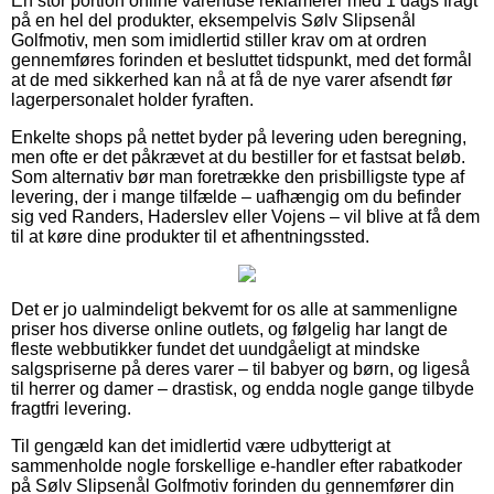
En stor portion online varehuse reklamerer med 1 dags fragt
på en hel del produkter, eksempelvis Sølv Slipsenål
Golfmotiv, men som imidlertid stiller krav om at ordren
gennemføres forinden et besluttet tidspunkt, med det formål
at de med sikkerhed kan nå at få de nye varer afsendt før
lagerpersonalet holder fyraften.
Enkelte shops på nettet byder på levering uden beregning,
men ofte er det påkrævet at du bestiller for et fastsat beløb.
Som alternativ bør man foretrække den prisbilligste type af
levering, der i mange tilfælde – uafhængig om du befinder
sig ved Randers, Haderslev eller Vojens – vil blive at få dem
til at køre dine produkter til et afhentningssted.
Det er jo ualmindeligt bekvemt for os alle at sammenligne
priser hos diverse online outlets, og følgelig har langt de
fleste webbutikker fundet det uundgåeligt at mindske
salgspriserne på deres varer – til babyer og børn, og ligeså
til herrer og damer – drastisk, og endda nogle gange tilbyde
fragtfri levering.
Til gengæld kan det imidlertid være udbytterigt at
sammenholde nogle forskellige e-handler efter rabatkoder
på Sølv Slipsenål Golfmotiv forinden du gennemfører din