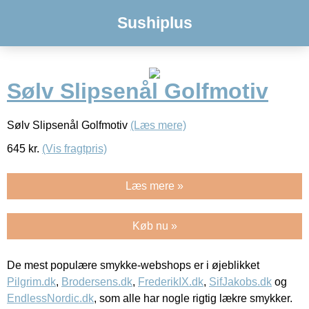
Sushiplus
Sølv Slipsenål Golfmotiv
Sølv Slipsenål Golfmotiv
(Læs mere)
645
kr.
(Vis fragtpris)
Læs mere »
Køb nu »
De mest populære smykke-webshops er i øjeblikket
Pilgrim.dk
,
Brodersens.dk
,
FrederikIX.dk
,
SifJakobs.dk
og
EndlessNordic.dk
, som alle har nogle rigtig lækre smykker.