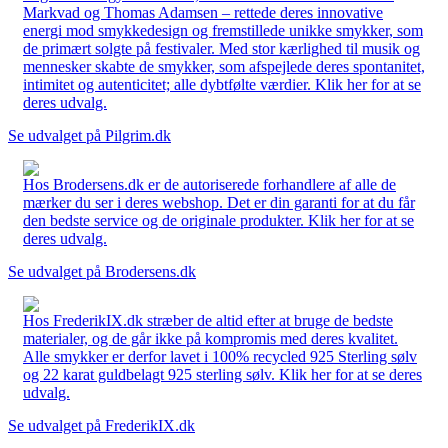
Markvad og Thomas Adamsen – rettede deres innovative
energi mod smykkedesign og fremstillede unikke smykker, som
de primært solgte på festivaler. Med stor kærlighed til musik og
mennesker skabte de smykker, som afspejlede deres spontanitet,
intimitet og autenticitet; alle dybtfølte værdier. Klik her for at se
deres udvalg.
Se udvalget på Pilgrim.dk
Hos Brodersens.dk er de autoriserede forhandlere af alle de
mærker du ser i deres webshop. Det er din garanti for at du får
den bedste service og de originale produkter. Klik her for at se
deres udvalg.
Se udvalget på Brodersens.dk
Hos FrederikIX.dk stræber de altid efter at bruge de bedste
materialer, og de går ikke på kompromis med deres kvalitet.
Alle smykker er derfor lavet i 100% recycled 925 Sterling sølv
og 22 karat guldbelagt 925 sterling sølv. Klik her for at se deres
udvalg.
Se udvalget på FrederikIX.dk