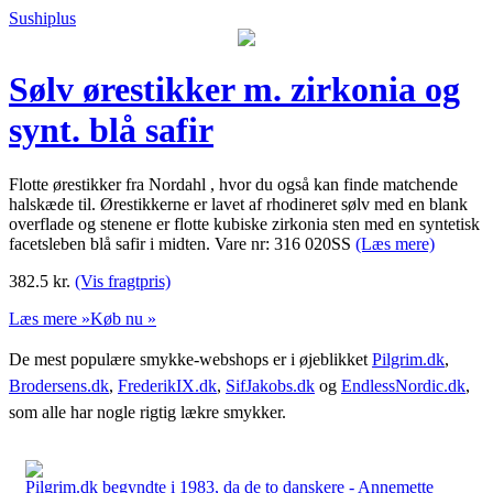
Sushiplus
Sølv ørestikker m. zirkonia og
synt. blå safir
Flotte ørestikker fra Nordahl , hvor du også kan finde matchende
halskæde til. Ørestikkerne er lavet af rhodineret sølv med en blank
overflade og stenene er flotte kubiske zirkonia sten med en syntetisk
facetsleben blå safir i midten. Vare nr: 316 020SS
(Læs mere)
382.5
kr.
(Vis fragtpris)
Læs mere »
Køb nu »
De mest populære smykke-webshops er i øjeblikket
Pilgrim.dk
,
Brodersens.dk
,
FrederikIX.dk
,
SifJakobs.dk
og
EndlessNordic.dk
,
som alle har nogle rigtig lækre smykker.
Pilgrim.dk begyndte i 1983, da de to danskere - Annemette