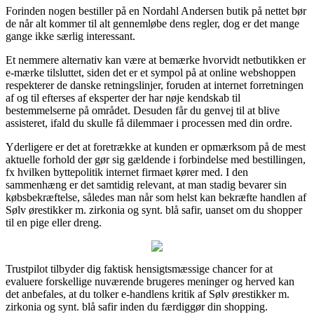
Forinden nogen bestiller på en Nordahl Andersen butik på nettet bør
de når alt kommer til alt gennemløbe dens regler, dog er det mange
gange ikke særlig interessant.
Et nemmere alternativ kan være at bemærke hvorvidt netbutikken er
e-mærke tilsluttet, siden det er et sympol på at online webshoppen
respekterer de danske retningslinjer, foruden at internet forretningen
af og til efterses af eksperter der har nøje kendskab til
bestemmelserne på området. Desuden får du genvej til at blive
assisteret, ifald du skulle få dilemmaer i processen med din ordre.
Yderligere er det at foretrække at kunden er opmærksom på de mest
aktuelle forhold der gør sig gældende i forbindelse med bestillingen,
fx hvilken byttepolitik internet firmaet kører med. I den
sammenhæng er det samtidig relevant, at man stadig bevarer sin
købsbekræftelse, således man når som helst kan bekræfte handlen af
Sølv ørestikker m. zirkonia og synt. blå safir, uanset om du shopper
til en pige eller dreng.
Trustpilot tilbyder dig faktisk hensigtsmæssige chancer for at
evaluere forskellige nuværende brugeres meninger og herved kan
det anbefales, at du tolker e-handlens kritik af Sølv ørestikker m.
zirkonia og synt. blå safir inden du færdiggør din shopping.