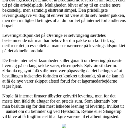
ud på din arbejdsplads. Muligheden bliver af og til en anelse mere
bekostelig, men samtidig ekstremt simpel. Den prisbilligste
leveringsudgave vil dog til enhver tid være at du selv henter pakken,
men den mulighed betinges af at du bor tæt på internet forhandlerens
bopæl.
Leveringstidspunktet på Øreringe er selvfølgelig særdeles
bestemmende når man har behov for din pakke om kort tid, og
derfor er det jo essentielt at man ser nærmere på leveringstidspunktet
på det aktuelle produkt.
De fleste internet virksomheder stiller garanti om levering på næste
hverdag på en lang række varer, eksempelvis Sølv ørestikker m.
zirkonia og synt. blå safir, men vær påpasselig da det betinges af at
bestillingen indsendes forinden et konkret tidspunkt, så at de kan nå
at få de nye varer skippet afsted forud for at lagermedarbejderne
tager hjem.
Nogle få internet firmaer tilbyder gebyrfri levering, men for det
meste kun ifald du aftager for en præcis sum. Som alternativ bør
man beslutte sig for den mest letkøbte løsning til levering, hvilket tit
– uanset om du befinder sig ved Hørsholm, Rønne eller Slangerup –
vil blive at få fragtfirmaet til at køre varerne til et afhentningssted.