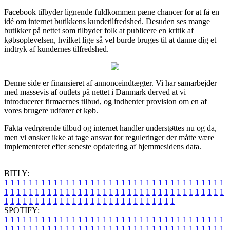
Facebook tilbyder lignende fuldkommen pæne chancer for at få en
idé om internet butikkens kundetilfredshed. Desuden ses mange
butikker på nettet som tilbyder folk at publicere en kritik af
købsoplevelsen, hvilket lige så vel burde bruges til at danne dig et
indtryk af kundernes tilfredshed.
Denne side er finansieret af annonceindtægter. Vi har samarbejder
med massevis af outlets på nettet i Danmark derved at vi
introducerer firmaernes tilbud, og indhenter provision om en af
vores brugere udfører et køb.
Fakta vedrørende tilbud og internet handler understøttes nu og da,
men vi ønsker ikke at tage ansvar for reguleringer der måtte være
implementeret efter seneste opdatering af hjemmesidens data.
BITLY:
1
1
1
1
1
1
1
1
1
1
1
1
1
1
1
1
1
1
1
1
1
1
1
1
1
1
1
1
1
1
1
1
1
1
1
1
1
1
1
1
1
1
1
1
1
1
1
1
1
1
1
1
1
1
1
1
1
1
1
1
1
1
1
1
1
1
1
1
1
1
1
1
1
1
1
1
1
1
1
1
1
1
1
1
1
1
1
1
1
1
1
1
1
1
1
1
1
1
1
1
SPOTIFY:
1
1
1
1
1
1
1
1
1
1
1
1
1
1
1
1
1
1
1
1
1
1
1
1
1
1
1
1
1
1
1
1
1
1
1
1
1
1
1
1
1
1
1
1
1
1
1
1
1
1
1
1
1
1
1
1
1
1
1
1
1
1
1
1
1
1
1
1
1
1
1
1