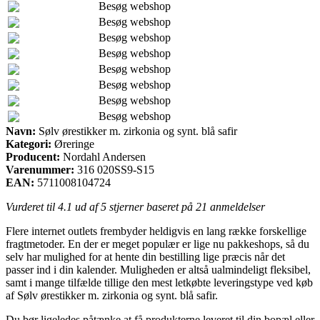
Besøg webshop
Besøg webshop
Besøg webshop
Besøg webshop
Besøg webshop
Besøg webshop
Besøg webshop
Besøg webshop
Navn:
Sølv ørestikker m. zirkonia og synt. blå safir
Kategori:
Øreringe
Producent:
Nordahl Andersen
Varenummer:
316 020SS9-S15
EAN:
5711008104724
Vurderet til
4.1
ud af 5 stjerner baseret på
21
anmeldelser
Flere internet outlets frembyder heldigvis en lang række forskellige
fragtmetoder. En der er meget populær er lige nu pakkeshops, så du
selv har mulighed for at hente din bestilling lige præcis når det
passer ind i din kalender. Muligheden er altså ualmindeligt fleksibel,
samt i mange tilfælde tillige den mest letkøbte leveringstype ved køb
af Sølv ørestikker m. zirkonia og synt. blå safir.
Du bør ligeledes påtænke at få produkterne leveret til din bopæl eller