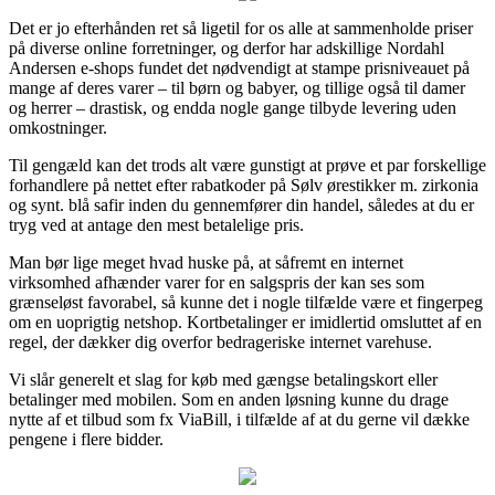
Det er jo efterhånden ret så ligetil for os alle at sammenholde priser
på diverse online forretninger, og derfor har adskillige Nordahl
Andersen e-shops fundet det nødvendigt at stampe prisniveauet på
mange af deres varer – til børn og babyer, og tillige også til damer
og herrer – drastisk, og endda nogle gange tilbyde levering uden
omkostninger.
Til gengæld kan det trods alt være gunstigt at prøve et par forskellige
forhandlere på nettet efter rabatkoder på Sølv ørestikker m. zirkonia
og synt. blå safir inden du gennemfører din handel, således at du er
tryg ved at antage den mest betalelige pris.
Man bør lige meget hvad huske på, at såfremt en internet
virksomhed afhænder varer for en salgspris der kan ses som
grænseløst favorabel, så kunne det i nogle tilfælde være et fingerpeg
om en uoprigtig netshop. Kortbetalinger er imidlertid omsluttet af en
regel, der dækker dig overfor bedrageriske internet varehuse.
Vi slår generelt et slag for køb med gængse betalingskort eller
betalinger med mobilen. Som en anden løsning kunne du drage
nytte af et tilbud som fx ViaBill, i tilfælde af at du gerne vil dække
pengene i flere bidder.