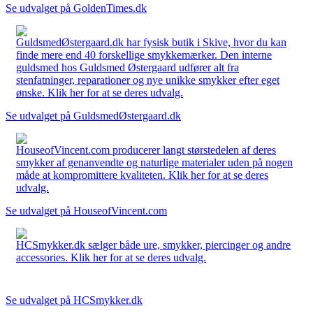
Se udvalget på GoldenTimes.dk
GuldsmedØstergaard.dk har fysisk butik i Skive, hvor du kan
finde mere end 40 forskellige smykkemærker. Den interne
guldsmed hos Guldsmed Østergaard udfører alt fra
stenfatninger, reparationer og nye unikke smykker efter eget
ønske. Klik her for at se deres udvalg.
Se udvalget på GuldsmedØstergaard.dk
HouseofVincent.com producerer langt størstedelen af deres
smykker af genanvendte og naturlige materialer uden på nogen
måde at kompromittere kvaliteten. Klik her for at se deres
udvalg.
Se udvalget på HouseofVincent.com
HCSmykker.dk sælger både ure, smykker, piercinger og andre
accessories. Klik her for at se deres udvalg.
Se udvalget på HCSmykker.dk