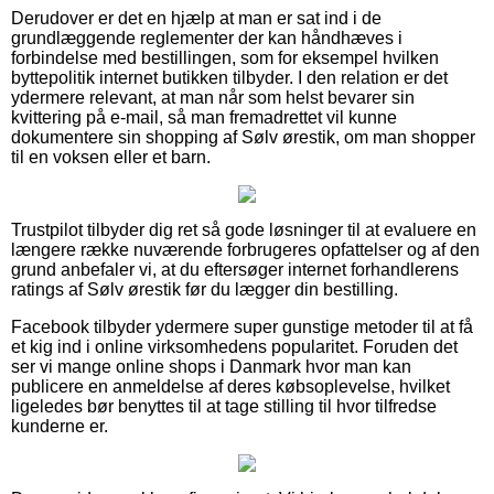
Derudover er det en hjælp at man er sat ind i de
grundlæggende reglementer der kan håndhæves i
forbindelse med bestillingen, som for eksempel hvilken
byttepolitik internet butikken tilbyder. I den relation er det
ydermere relevant, at man når som helst bevarer sin
kvittering på e-mail, så man fremadrettet vil kunne
dokumentere sin shopping af Sølv ørestik, om man shopper
til en voksen eller et barn.
Trustpilot tilbyder dig ret så gode løsninger til at evaluere en
længere række nuværende forbrugeres opfattelser og af den
grund anbefaler vi, at du eftersøger internet forhandlerens
ratings af Sølv ørestik før du lægger din bestilling.
Facebook tilbyder ydermere super gunstige metoder til at få
et kig ind i online virksomhedens popularitet. Foruden det
ser vi mange online shops i Danmark hvor man kan
publicere en anmeldelse af deres købsoplevelse, hvilket
ligeledes bør benyttes til at tage stilling til hvor tilfredse
kunderne er.