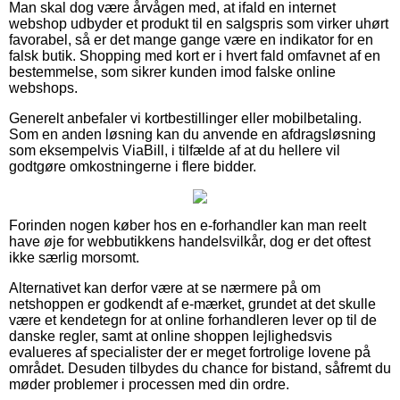
Man skal dog være årvågen med, at ifald en internet
webshop udbyder et produkt til en salgspris som virker uhørt
favorabel, så er det mange gange være en indikator for en
falsk butik. Shopping med kort er i hvert fald omfavnet af en
bestemmelse, som sikrer kunden imod falske online
webshops.
Generelt anbefaler vi kortbestillinger eller mobilbetaling.
Som en anden løsning kan du anvende en afdragsløsning
som eksempelvis ViaBill, i tilfælde af at du hellere vil
godtgøre omkostningerne i flere bidder.
Forinden nogen køber hos en e-forhandler kan man reelt
have øje for webbutikkens handelsvilkår, dog er det oftest
ikke særlig morsomt.
Alternativet kan derfor være at se nærmere på om
netshoppen er godkendt af e-mærket, grundet at det skulle
være et kendetegn for at online forhandleren lever op til de
danske regler, samt at online shoppen lejlighedsvis
evalueres af specialister der er meget fortrolige lovene på
området. Desuden tilbydes du chance for bistand, såfremt du
møder problemer i processen med din ordre.