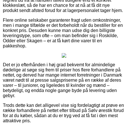
regnes ud fra at handlen laves tidligere end et konkret
klokkeslæt, så de har en chance for at nå at få dit nye
produkt sendt afsted forud for at lagerpersonalet tager hjem.
Flere online selskaber garanterer fragt uden omkostninger,
men i mange tilfælde er det forbeholdt når du bestiller for en
konkret pris. Desuden kunne man udse dig den billigste
leveringstype, som ofte – om man befinder sig i Roskilde,
Odder eller Skagen – er at få kørt dine varer til en
pakkeshop.
Det er jo efterhånden i høj grad bekvemt for almindelige
dødelige at søge sig frem til priser hos flere forhandlere på
nettet, og derved har mange internet forretninger i Danmark
været nødt til at presse salgspriserne på en række af deres
varer – til juniorer, og ligeledes til kvinder og mænd –
betydeligt, og endda nogle gange byde på levering uden
gebyr.
Trods dette kan det alligevel vise sig fordelagtigt at prøve en
række forhandlere på nettet efter tilbud på Sølv ørestik forud
for at du køber, sådan at du er tryg ved at få fat i den mest
attraktive pris.