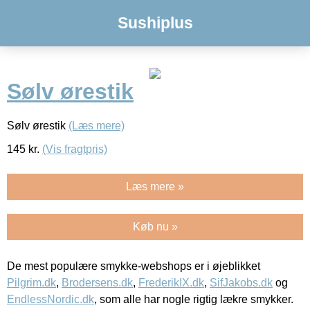
Sushiplus
Sølv ørestik
Sølv ørestik
(Læs mere)
145
kr.
(Vis fragtpris)
Læs mere »
Køb nu »
De mest populære smykke-webshops er i øjeblikket
Pilgrim.dk
,
Brodersens.dk
,
FrederikIX.dk
,
SifJakobs.dk
og
EndlessNordic.dk
, som alle har nogle rigtig lækre smykker.