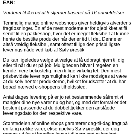
EAN:
Vurderet til
4.5
ud af 5 stjerner baseret på
16
anmeldelser
Temmelig mange online webshops giver heldigvis alverdens
fragtløsninger. En af de mest moderne er for øjeblikket at få
sendt til en pakkeshop, hvor det er meget fleksibelt at kunne
hente de bestilte produkter når der er tid til det. Denne er
altså vældig fleksibel, samt oftest tillige den prisbilligste
leveringsmåde ved køb af Sølv ørestik.
Du kan ligeledes vælge at vælge at få udbragt hjem til dig
eller til når du er på job. Muligheden bliver i regelen en
kende mere bekostelig, men tillige virkelig let. Den mest
prisbevidste leveringsmulighed kan ikke modsiges at være
at du selv henter produkterne, hvilket forudsætter at du har
bopæl nærved e-shoppens tilholdssted.
Antal dages levering på er jo ret bestemmende såfremt vi
mangler dine nye varer nu og her, og med det formål er det
bestemt passende at du dobbelttjekker den anslåede
leveringsdato for den respektive vare.
Størstedelen af online shops garanterer dag-til-dag fragt på
en lang række varer, eksempelvis Sølv ørestik, der dog