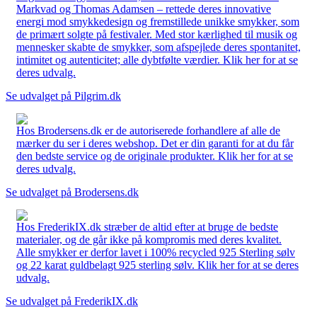
Markvad og Thomas Adamsen – rettede deres innovative
energi mod smykkedesign og fremstillede unikke smykker, som
de primært solgte på festivaler. Med stor kærlighed til musik og
mennesker skabte de smykker, som afspejlede deres spontanitet,
intimitet og autenticitet; alle dybtfølte værdier. Klik her for at se
deres udvalg.
Se udvalget på Pilgrim.dk
Hos Brodersens.dk er de autoriserede forhandlere af alle de
mærker du ser i deres webshop. Det er din garanti for at du får
den bedste service og de originale produkter. Klik her for at se
deres udvalg.
Se udvalget på Brodersens.dk
Hos FrederikIX.dk stræber de altid efter at bruge de bedste
materialer, og de går ikke på kompromis med deres kvalitet.
Alle smykker er derfor lavet i 100% recycled 925 Sterling sølv
og 22 karat guldbelagt 925 sterling sølv. Klik her for at se deres
udvalg.
Se udvalget på FrederikIX.dk