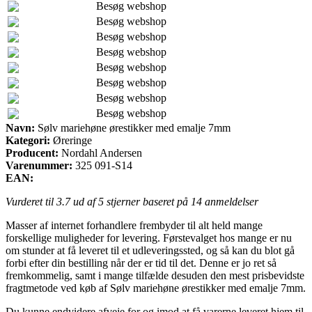
Besøg webshop
Besøg webshop
Besøg webshop
Besøg webshop
Besøg webshop
Besøg webshop
Besøg webshop
Besøg webshop
Navn:
Sølv mariehøne ørestikker med emalje 7mm
Kategori:
Øreringe
Producent:
Nordahl Andersen
Varenummer:
325 091-S14
EAN:
Vurderet til
3.7
ud af 5 stjerner baseret på
14
anmeldelser
Masser af internet forhandlere frembyder til alt held mange
forskellige muligheder for levering. Førstevalget hos mange er nu
om stunder at få leveret til et udleveringssted, og så kan du blot gå
forbi efter din bestilling når der er tid til det. Denne er jo ret så
fremkommelig, samt i mange tilfælde desuden den mest prisbevidste
fragtmetode ved køb af Sølv mariehøne ørestikker med emalje 7mm.
Du kunne endvidere afveje for og imod at få varerne leveret hjem til