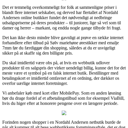
Det er temmelig overkommeligt for folk at sammenligne priser i
blandt flere internet selskaber, og derved har flertallet af Nordahl
Andersen online butikker fundet det nødvendigt at nedbringe
udsalgspriserne på deres produkter – til juniorer, lige så vel som til
damer og herrer – markant, og endda nogle gange tilbyde fri fragt.
Det kan ikke desto mindre blive gavnligt at prøve en række internet
forhandlere efter tilbud på Sølv mariehøne ørestikker med emalje
7mm før du færdiggør din shopping, således at du er usvigeligt
sikker på at skaffe sig den billigste pris.
Du skal imidlertid være obs på, at hvis en webbutik udlover
produkter til en salgspris der virker uendeligt billig, kunne det for det
meste være et symbol på en falsk internet butik. Bestillinger med
betalingskort er imidlertid omfavnet af en ordning, der dækker os
overfor uærlige internet forretninger.
Vi anbefaler køb med kort eller MobilePay. Som en anden løsning
bør du drage fordel af et afbetalingstilbud som for eksempel ViaBill,
hvis du higer efter at honorere pengene over en længere periode.
Forinden nogen shopper i en Nordahl Andersen netbutik burde de
når alt kommer til alt bese webbutikkens forretningsaftale, det er dog