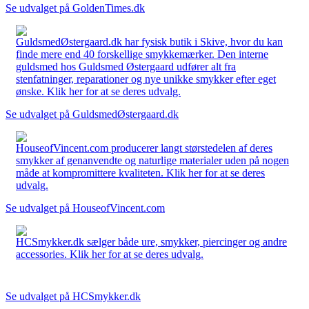
Se udvalget på GoldenTimes.dk
GuldsmedØstergaard.dk har fysisk butik i Skive, hvor du kan
finde mere end 40 forskellige smykkemærker. Den interne
guldsmed hos Guldsmed Østergaard udfører alt fra
stenfatninger, reparationer og nye unikke smykker efter eget
ønske. Klik her for at se deres udvalg.
Se udvalget på GuldsmedØstergaard.dk
HouseofVincent.com producerer langt størstedelen af deres
smykker af genanvendte og naturlige materialer uden på nogen
måde at kompromittere kvaliteten. Klik her for at se deres
udvalg.
Se udvalget på HouseofVincent.com
HCSmykker.dk sælger både ure, smykker, piercinger og andre
accessories. Klik her for at se deres udvalg.
Se udvalget på HCSmykker.dk