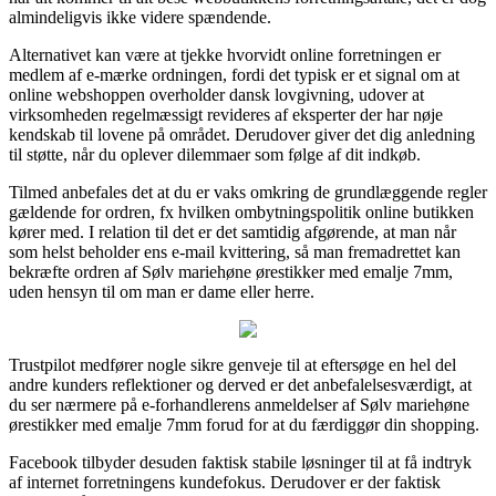
almindeligvis ikke videre spændende.
Alternativet kan være at tjekke hvorvidt online forretningen er
medlem af e-mærke ordningen, fordi det typisk er et signal om at
online webshoppen overholder dansk lovgivning, udover at
virksomheden regelmæssigt revideres af eksperter der har nøje
kendskab til lovene på området. Derudover giver det dig anledning
til støtte, når du oplever dilemmaer som følge af dit indkøb.
Tilmed anbefales det at du er vaks omkring de grundlæggende regler
gældende for ordren, fx hvilken ombytningspolitik online butikken
kører med. I relation til det er det samtidig afgørende, at man når
som helst beholder ens e-mail kvittering, så man fremadrettet kan
bekræfte ordren af Sølv mariehøne ørestikker med emalje 7mm,
uden hensyn til om man er dame eller herre.
Trustpilot medfører nogle sikre genveje til at eftersøge en hel del
andre kunders reflektioner og derved er det anbefalelsesværdigt, at
du ser nærmere på e-forhandlerens anmeldelser af Sølv mariehøne
ørestikker med emalje 7mm forud for at du færdiggør din shopping.
Facebook tilbyder desuden faktisk stabile løsninger til at få indtryk
af internet forretningens kundefokus. Derudover er der faktisk