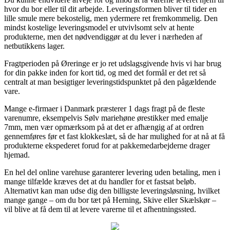
hvor du bor eller til dit arbejde. Leveringsformen bliver til tider en
lille smule mere bekostelig, men ydermere ret fremkommelig. Den
mindst kostelige leveringsmodel er utvivlsomt selv at hente
produkterne, men det nødvendiggør at du lever i nærheden af
netbutikkens lager.
Fragtperioden på Øreringe er jo ret udslagsgivende hvis vi har brug
for din pakke inden for kort tid, og med det formål er det ret så
centralt at man besigtiger leveringstidspunktet på den pågældende
vare.
Mange e-firmaer i Danmark præsterer 1 dags fragt på de fleste
varenumre, eksempelvis Sølv mariehøne ørestikker med emalje
7mm, men vær opmærksom på at det er afhængig af at ordren
gennemføres før et fast klokkeslæt, så de har mulighed for at nå at få
produkterne ekspederet forud for at pakkemedarbejderne drager
hjemad.
En hel del online varehuse garanterer levering uden betaling, men i
mange tilfælde kræves det at du handler for et fastsat beløb.
Alternativt kan man udse dig den billigste leveringsløsning, hvilket
mange gange – om du bor tæt på Herning, Skive eller Skælskør –
vil blive at få dem til at levere varerne til et afhentningssted.