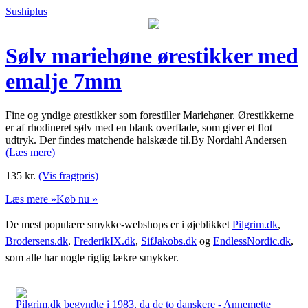
Sushiplus
Sølv mariehøne ørestikker med
emalje 7mm
Fine og yndige ørestikker som forestiller Mariehøner. Ørestikkerne
er af rhodineret sølv med en blank overflade, som giver et flot
udtryk. Der findes matchende halskæde til.By Nordahl Andersen
(Læs mere)
135
kr.
(Vis fragtpris)
Læs mere »
Køb nu »
De mest populære smykke-webshops er i øjeblikket
Pilgrim.dk
,
Brodersens.dk
,
FrederikIX.dk
,
SifJakobs.dk
og
EndlessNordic.dk
,
som alle har nogle rigtig lækre smykker.
Pilgrim.dk begyndte i 1983, da de to danskere - Annemette