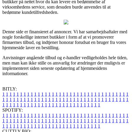
butikker på nettet hvor du kan levere en bedømmelse af
virksomhedens service, som desuden burde anvendes til at
bedømme kundetilfredsheden.
Denne side er finansieret af annoncer. Vi har samarbejdsaftaler med
nogle forskellige internet butikker i form af at vi promoverer
firmaernes tilbud, og indtjener honorar forudsat en bruger fra vores
hjemmeside laver en bestilling.
Anvisninger angående tilbud og e-handler vedligeholdes hele tiden,
men man kan ikke stille os ansvarlig for ændringer der muligvis er
implementeret siden seneste opdatering af hjemmesidens
informationer.
BITLY:
1
1
1
1
1
1
1
1
1
1
1
1
1
1
1
1
1
1
1
1
1
1
1
1
1
1
1
1
1
1
1
1
1
1
1
1
1
1
1
1
1
1
1
1
1
1
1
1
1
1
1
1
1
1
1
1
1
1
1
1
1
1
1
1
1
1
1
1
1
1
1
1
1
1
1
1
1
1
1
1
1
1
1
1
1
1
1
1
1
1
1
1
1
1
1
1
1
1
1
1
SPOTIFY:
1
1
1
1
1
1
1
1
1
1
1
1
1
1
1
1
1
1
1
1
1
1
1
1
1
1
1
1
1
1
1
1
1
1
1
1
1
1
1
1
1
1
1
1
1
1
1
1
1
1
1
1
1
1
1
1
1
1
1
1
1
1
1
1
1
1
1
1
1
1
1
1
1
1
1
1
1
1
1
1
1
1
1
1
1
1
1
1
1
1
1
1
1
1
1
1
1
1
1
1
CUTTLY BIO: