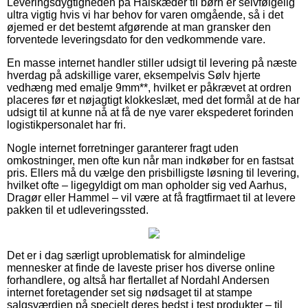
Leveringsdygtigheden på Halskæder til børn er selvfølgelig
ultra vigtig hvis vi har behov for varen omgående, så i det
øjemed er det bestemt afgørende at man gransker den
forventede leveringsdato for den vedkommende vare.
En masse internet handler stiller udsigt til levering på næste
hverdag på adskillige varer, eksempelvis Sølv hjerte
vedhæng med emalje 9mm**, hvilket er påkrævet at ordren
placeres før et nøjagtigt klokkeslæt, med det formål at de har
udsigt til at kunne nå at få de nye varer ekspederet forinden
logistikpersonalet har fri.
Nogle internet forretninger garanterer fragt uden
omkostninger, men ofte kun når man indkøber for en fastsat
pris. Ellers må du vælge den prisbilligste løsning til levering,
hvilket ofte – ligegyldigt om man opholder sig ved Aarhus,
Dragør eller Hammel – vil være at få fragtfirmaet til at levere
pakken til et udleveringssted.
Det er i dag særligt uproblematisk for almindelige
mennesker at finde de laveste priser hos diverse online
forhandlere, og altså har flertallet af Nordahl Andersen
internet foretagender set sig nødsaget til at stampe
salgsværdien på specielt deres bedst i test produkter – til