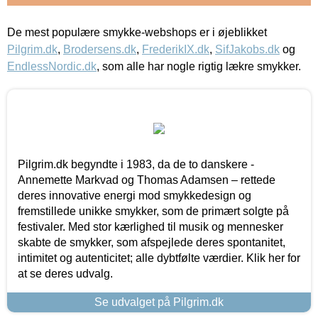
De mest populære smykke-webshops er i øjeblikket
Pilgrim.dk
,
Brodersens.dk
,
FrederikIX.dk
,
SifJakobs.dk
og
EndlessNordic.dk
, som alle har nogle rigtig lækre smykker.
Pilgrim.dk begyndte i 1983, da de to danskere -
Annemette Markvad og Thomas Adamsen – rettede
deres innovative energi mod smykkedesign og
fremstillede unikke smykker, som de primært solgte på
festivaler. Med stor kærlighed til musik og mennesker
skabte de smykker, som afspejlede deres spontanitet,
intimitet og autenticitet; alle dybtfølte værdier. Klik her for
at se deres udvalg.
Se udvalget på Pilgrim.dk