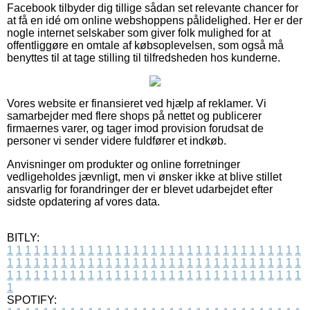
Facebook tilbyder dig tillige sådan set relevante chancer for
at få en idé om online webshoppens pålidelighed. Her er der
nogle internet selskaber som giver folk mulighed for at
offentliggøre en omtale af købsoplevelsen, som også må
benyttes til at tage stilling til tilfredsheden hos kunderne.
Vores website er finansieret ved hjælp af reklamer. Vi
samarbejder med flere shops på nettet og publicerer
firmaernes varer, og tager imod provision forudsat de
personer vi sender videre fuldfører et indkøb.
Anvisninger om produkter og online forretninger
vedligeholdes jævnligt, men vi ønsker ikke at blive stillet
ansvarlig for forandringer der er blevet udarbejdet efter
sidste opdatering af vores data.
BITLY:
1
1
1
1
1
1
1
1
1
1
1
1
1
1
1
1
1
1
1
1
1
1
1
1
1
1
1
1
1
1
1
1
1
1
1
1
1
1
1
1
1
1
1
1
1
1
1
1
1
1
1
1
1
1
1
1
1
1
1
1
1
1
1
1
1
1
1
1
1
1
1
1
1
1
1
1
1
1
1
1
1
1
1
1
1
1
1
1
1
1
1
1
1
1
1
1
1
1
1
1
SPOTIFY: