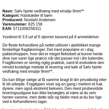
Navn:
Sølv hjerte vedhæng med emalje 9mm**
Kategori:
Halskæder til børn
Producent:
Nordahl Andersen
Varenummer:
825 158
EAN:
5711008258311
Vurderet til
3.5
ud af 5 stjerner baseret på
6
anmeldelser
De fleste forhandlere på nettet udlover i øjeblikket mange
forskellige fragtløsninger. Det mest populære er i dag
pakkeshoppen, hvor det er meget fleksibelt at kunne hente
dine nye varer lige præcis når det passer ind i din kalender.
Fragtformen er nemlig rigtig praktisk, samt tit endvidere den
mindst kostelige metode til levering ved køb af Sølv hjerte
vedhæng med emalje 9mm**.
Du kan tillige vælge at få varerne bragt til din privatbolig eller
til dit arbejde. Fragttypen viser sig en gang i mellem et hak
dyrere, men også ekstremt bekvem. Den mest prisbevidste
leveringsudgave kan ikke benægtes at være at du selv
henter varerne, men dette står og falder med at du bor lige
ved e-forhandlerens lager.