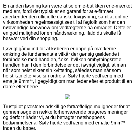
En anden løsning kan være at se om e-butikken er e-mærket
medlem, fordi det typisk er en garanti for at e-firmaet
anerkender den officielle danske lovgivning, samt at online
virksomheden regelmæssigt ses til af fagfolk som har den
nødvendige knowhow om vedtægterne på området. Dette er
en god mulighed for en håndsrækning, ifald du skulle få
besvær ved din shopping.
I øvrigt går vi ind for at køberen er oppe på mærkerne
omkring de fundamentale vilkår der gør sig gældende i
forbindelse med handlen, f.eks. hvilken ombytningsret e-
handlen har. I den forbindelse er det i øvrigt vigtigt, at man
når som helst sikrer sin kvittering, således man når som
helst kan eftervise sin ordre af Sølv hjerte vedhæng med
emalje 9mm**, ligegyldigt om man leder efter et produkt til en
dame eller herre.
Trustpilot præsterer adskillige fortræffelige muligheder for at
gennemsøge en række forhenværende brugeres meninger
og derfor tilråder vi, at du betragter netshoppens
bedømmelser af Sølv hjerte vedhæng med emalje 9mm**
inden du køber.