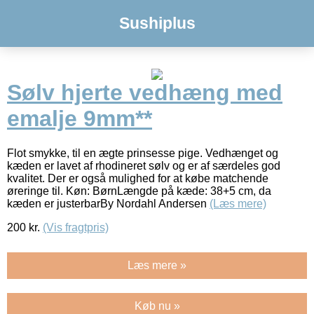
Sushiplus
Sølv hjerte vedhæng med
emalje 9mm**
Flot smykke, til en ægte prinsesse pige. Vedhænget og
kæden er lavet af rhodineret sølv og er af særdeles god
kvalitet. Der er også mulighed for at købe matchende
øreringe til. Køn: BørnLængde på kæde: 38+5 cm, da
kæden er justerbarBy Nordahl Andersen
(Læs mere)
200
kr.
(Vis fragtpris)
Læs mere »
Køb nu »