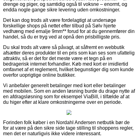
drenge og piger, og samtidig også til voksne – enormt, og
endda nogle gange sikre levering uden omkostninger.
Det kan dog trods alt være fordelagtigt at undersøge
forskellige shops på nettet efter tilbud på Sølv hjerte
vedhæng med emalje 9mm** forud for at du gennemfører din
handel, så du er tryg ved at opnå den prisbilligste pris.
Du skal trods alt være så påvagt, at såfremt en webbutik
afsætter deres produkter til en pris som kan ses som ufattelig
attraktiv, så er det for det meste være et tegn på en
bedragerisk internet forhandler. Køb med kort er imidlertid
omfavnet af et reglement, hvilket begunstiger dig som kunde
overfor uoprigtige online butikker.
Vi anbefaler generelt betalinger med kort eller betalinger
med mobilen. Som en anden løsning burde du drage nytte af
en afdragsløsning som for eksempel ViaBill, i tilfælde af at
du higer efter at klare omkostningerne over en periode.
Forinden folk køber i en Nordahl Andersen netbutik bør de
for at være på den sikre side tage stilling til shoppens regler,
men det er naturligvis ikke videre interessant.