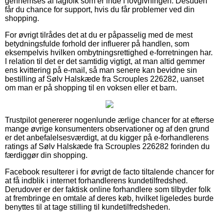
gennemses af fagfolk som er inde i lovgivningen. Desuden
får du chance for support, hvis du får problemer ved din
shopping.
For øvrigt tilrådes det at du er påpasselig med de mest
betydningsfulde forhold der influerer på handlen, som
eksempelvis hvilken ombytningsrettighed e-forretningen har.
I relation til det er det samtidig vigtigt, at man altid gemmer
ens kvittering på e-mail, så man senere kan bevidne sin
bestilling af Sølv Halskæde fra Scrouples 226282, uanset
om man er på shopping til en voksen eller et barn.
Trustpilot genererer nogenlunde ærlige chancer for at efterse
mange øvrige konsumenters observationer og af den grund
er det anbefalelsesværdigt, at du kigger på e-forhandlerens
ratings af Sølv Halskæde fra Scrouples 226282 forinden du
færdiggør din shopping.
Facebook resulterer i for øvrigt de facto tiltalende chancer for
at få indblik i internet forhandlerens kundetilfredshed.
Derudover er der faktisk online forhandlere som tilbyder folk
at frembringe en omtale af deres køb, hvilket ligeledes burde
benyttes til at tage stilling til kundetilfredsheden.