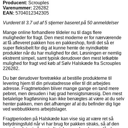
Producent:
Scrouples
Varenummer:
226282
EAN:
5704012342305
Vurderet til
3.7
ud af 5 stjerner baseret på
50
anmeldelser
Mange online forhandlere tildeler nu til dags flere
muligheder for fragt. Den mest moderne er for nærværende
at få afleveret pakken hos en pakkeshop, fordi det så er
super fleksibelt for dig at kunne hente de nyindkøbte
produkter når du har mulighed for det. Løsningen er nemlig
ekstremt simpel, samt typisk derudover den mest letkøbte
mulighed for fragt ved køb af Sølv Halskæde fra Scrouples
226282.
Du bør derudover foretrække at bestille produkterne til
levering hjem til din privatadresse eller til dit arbejdes
adresse. Fragtmetoden bliver mange gange en tand mere
pebret, men desuden i høj grad hensigtsmæssig. Den mest
betalelige fragtløsning kan ikke benægtes at være at du selv
henter pakken, men det afhænger af at du befinder dig lige
ved webbutikkens arbejdslager.
Fragtperioden på Halskæde kan vise sig at være ret så
betydningsfuld når vi har brug for pakken straks, så af den