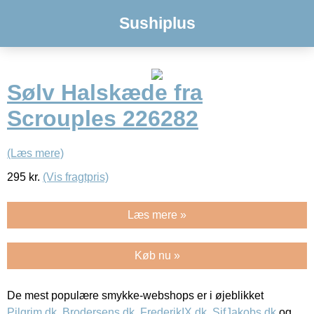
Sushiplus
Sølv Halskæde fra
Scrouples 226282
(Læs mere)
295
kr.
(Vis fragtpris)
Læs mere »
Køb nu »
De mest populære smykke-webshops er i øjeblikket
Pilgrim.dk
,
Brodersens.dk
,
FrederikIX.dk
,
SifJakobs.dk
og