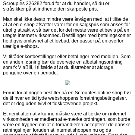
Scrouples 226282 forud for at du handler, så du er
skråsikker på at indhente den skarpeste pris.
Man skal ikke desto mindre være årvågen med, at i tilfælde
af at en e-shop afsætter varer for en salgspris som anses for
utrolig attraktiv, så bør det for det meste være et bevis på en
uægte internet virksomhed. Bestillinger med betalingskort er
heldigvis omfavnet af et lovbud, der passer på en overfor
uærlige e-shops.
Vi tilråder kortbestillinger eller betalinger med mobilen. Som
en anden løsning bør du overveje en afbetalingsordning
som fx ViaBill, i tilfælde af at du tilstræber at afdrage
pengene over en periode.
Forud for at nogen bestiller på en Scrouples online shop bør
de til hver en tid tyde webshoppens forretningsbetingelser,
det er dog uden tvivl et tidskrævende projekt.
Et nemt alternativ kunne måske være at tjekke om internet
virksomheden er medlem af e-mærke ordningen, som burde
være en tryghed om at e-forhandleren accepterer de danske
retningslinjer, foruden at internet shoppen nu og da