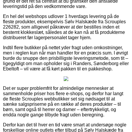
grund er det ret så centralt at du gransker den anslåede
leveringstid på den vedkommende vare.
En hel del webshops udlover 1 hverdags levering på de
fleste produkter, eksempelvis Sølv Halskæde fra Scrouples
226282, som alligevel påkræver at der bestilles inden et
bestemt klokkeslæt, således at de kan nå at få produkterne
distribueret før lagerpersonalet tager hjem.
Indtil flere butikker på nettet yder fragt uden omkostninger,
men i reglen kun når man handler for en præcis sum. I øvrigt
burde du snuppe den prisbilligste leveringsmetode, som tit –
ligegyldigt om man opholder sig i Randers, Sønderborg eller
Ebeltoft – vil være at få kørt pakken til en pakkeshop.
Det er super problemfrit for almindelige mennesker at
sammenholde priser hos flere e-shops, og derfor har langt
de fleste Scrouples webbutikker set sig nødsaget til at
sænke salgspriserne på en række af deres produkter – til
børn, samt også til herrer og damer – eftertrykkeligt, og
endda nogle gange tilbyde fragt uden beregning.
Derfor kan det til hver en tid være smart at undersøge nogle
forskellige online outlets efter tilbud på Sølv Halskæde fra