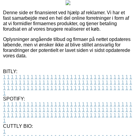
Denne side er finansieret ved hjælp af reklamer. Vi har et
fast samarbejde med en hel del online forretninger i form af
at vi formidler firmaernes produkter, og tjener betaling
forudsat en af vores brugere realiserer et køb.
Oplysninger angående tilbud og firmaer på nettet opdateres
løbende, men vi ønsker ikke at blive stillet ansvarlig for
forandringer der potentielt er lavet siden vi sidst opdaterede
vores data.
BITLY:
1
1
1
1
1
1
1
1
1
1
1
1
1
1
1
1
1
1
1
1
1
1
1
1
1
1
1
1
1
1
1
1
1
1
1
1
1
1
1
1
1
1
1
1
1
1
1
1
1
1
1
1
1
1
1
1
1
1
1
1
1
1
1
1
1
1
1
1
1
1
1
1
1
1
1
1
1
1
1
1
1
1
1
1
1
1
1
1
1
1
1
1
1
1
1
1
1
1
1
1
SPOTIFY:
1
1
1
1
1
1
1
1
1
1
1
1
1
1
1
1
1
1
1
1
1
1
1
1
1
1
1
1
1
1
1
1
1
1
1
1
1
1
1
1
1
1
1
1
1
1
1
1
1
1
1
1
1
1
1
1
1
1
1
1
1
1
1
1
1
1
1
1
1
1
1
1
1
1
1
1
1
1
1
1
1
1
1
1
1
1
1
1
1
1
1
1
1
1
1
1
1
1
1
1
CUTTLY BIO:
1