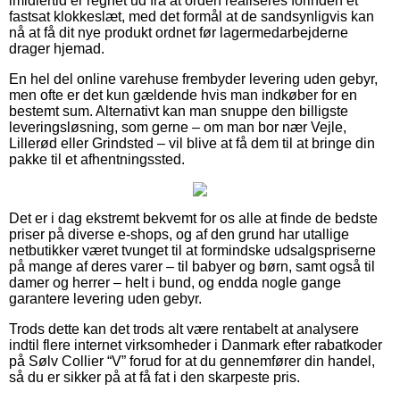
imidlertid er regnet ud fra at orden realiseres forinden et
fastsat klokkeslæt, med det formål at de sandsynligvis kan
nå at få dit nye produkt ordnet før lagermedarbejderne
drager hjemad.
En hel del online varehuse frembyder levering uden gebyr,
men ofte er det kun gældende hvis man indkøber for en
bestemt sum. Alternativt kan man snuppe den billigste
leveringsløsning, som gerne – om man bor nær Vejle,
Lillerød eller Grindsted – vil blive at få dem til at bringe din
pakke til et afhentningssted.
Det er i dag ekstremt bekvemt for os alle at finde de bedste
priser på diverse e-shops, og af den grund har utallige
netbutikker været tvunget til at formindske udsalgspriserne
på mange af deres varer – til babyer og børn, samt også til
damer og herrer – helt i bund, og endda nogle gange
garantere levering uden gebyr.
Trods dette kan det trods alt være rentabelt at analysere
indtil flere internet virksomheder i Danmark efter rabatkoder
på Sølv Collier “V” forud for at du gennemfører din handel,
så du er sikker på at få fat i den skarpeste pris.