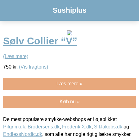
Sushiplus
Sølv Collier “V”
(Læs mere)
750
kr.
(Vis fragtpris)
Læs mere »
Køb nu »
De mest populære smykke-webshops er i øjeblikket
Pilgrim.dk
,
Brodersens.dk
,
FrederikIX.dk
,
SifJakobs.dk
og
EndlessNordic.dk
, som alle har nogle rigtig lækre smykker.