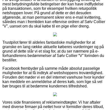
mest betydningsfulde betingelser der kan have indflydelse
på transaktionen, som for eksempel hvilken returpolitik
netshoppen lover. På grund af dette er det desuden
afgørende, at man permanent sikrer ens e-mail kvittering,
således man i fremtiden kan eftervise ordren af Sølv Collier
“V”, uanset om du skal købe til en pige eller dreng.
Trustpilot fører til aldeles fantastiske muligheder for at
granske en lang række aktuelle køberes vurderinger og på
grund af dette slår vi et slag for, at du ser nærmere på e-
forhandlerens bedømmelser af Sølv Collier “V” forinden du
bestiller.
Facebook frembyder på samme måde absolut passelige
muligheder for at få indtryk af webshoppens troværdighed.
Foruden det møder vi en del internet varehuse hvor kunder
kan meddele en anmeldelse af deres køb, som lige så vel
bør bruges til at bedømme kundernes tilfredshed.
Vores side finansieres af reklameindtægter. Vi har aftaler
med diverse firmaer på nettet hvor vi formidler deres tilbud,