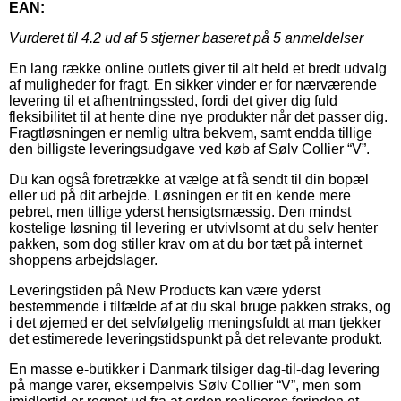
EAN:
Vurderet til
4.2
ud af 5 stjerner baseret på
5
anmeldelser
En lang række online outlets giver til alt held et bredt udvalg
af muligheder for fragt. En sikker vinder er for nærværende
levering til et afhentningssted, fordi det giver dig fuld
fleksibilitet til at hente dine nye produkter når det passer dig.
Fragtløsningen er nemlig ultra bekvem, samt endda tillige
den billigste leveringsudgave ved køb af Sølv Collier “V”.
Du kan også foretrække at vælge at få sendt til din bopæl
eller ud på dit arbejde. Løsningen er tit en kende mere
pebret, men tillige yderst hensigtsmæssig. Den mindst
kostelige løsning til levering er utvivlsomt at du selv henter
pakken, som dog stiller krav om at du bor tæt på internet
shoppens arbejdslager.
Leveringstiden på New Products kan være yderst
bestemmende i tilfælde af at du skal bruge pakken straks, og
i det øjemed er det selvfølgelig meningsfuldt at man tjekker
det estimerede leveringstidspunkt på det relevante produkt.
En masse e-butikker i Danmark tilsiger dag-til-dag levering
på mange varer, eksempelvis Sølv Collier “V”, men som