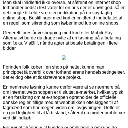
Man skal imidlertid ikke overse, at såfremt en internet shop
forhandler bedst i test varer for en pris der er uhørt god, så er
det i nogle tilfælde være en indikation på en snydagtig
online shop. Bestillinger med kort er imidlertid indbefattet af
en regel, som sikrer dig som køber imod fup online shops.
Generelt foreslår vi shopping med kort eller MobilePay.
Alternativt burde du drage nytte af en løsning på afbetaling
som f.eks. ViaBill, når du agter at betale betalingen i flere
bidder.
Forinden folk køber i en shop på nettet kunne man i
princippet få overblik over forhandlerens handelsbetingelser,
det er dog ofte et tidskrævende projekt.
En nemmere løsning kunne derfor være at se nærmere på
om internet webshoppen er tilsluttet e-mærket, hvilket typisk
er en forsikring om at e-shoppen opretholder de officielle
danske regler, tillige med at webbutikken ofte kigges til af
fagmænd som har megen viden om lovgivningen. Dette er
en god lejlighed til at få bistand, såfremt du møder problemer
ved dit indkøb.
For øvrigt tilråder vi at kunden er omhyggelig omkring de