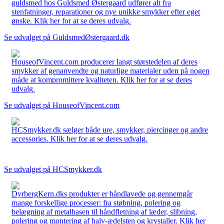
guldsmed hos Guldsmed Østergaard udfører alt fra
stenfatninger, reparationer og nye unikke smykker efter eget
ønske. Klik her for at se deres udvalg.
Se udvalget på GuldsmedØstergaard.dk
HouseofVincent.com producerer langt størstedelen af deres
smykker af genanvendte og naturlige materialer uden på nogen
måde at kompromittere kvaliteten. Klik her for at se deres
udvalg.
Se udvalget på HouseofVincent.com
HCSmykker.dk sælger både ure, smykker, piercinger og andre
accessories. Klik her for at se deres udvalg.
Se udvalget på HCSmykker.dk
DyrbergKern.dks produkter er håndlavede og gennemgår
mange forskellige processer: fra støbning, polering og
belægning af metalbasen til håndfletning af læder, slibning,
polering og montering af halv-ædelsten og krystaller. Klik her