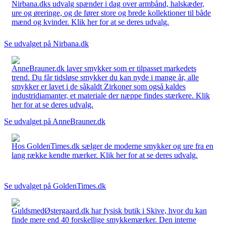
Nirbana.dks udvalg spænder i dag over armbånd, halskæder,
ure og øreringe, og de fører store og brede kollektioner til både
mænd og kvinder. Klik her for at se deres udvalg.
Se udvalget på Nirbana.dk
AnneBrauner.dk laver smykker som er tilpasset markedets
trend. Du får tidsløse smykker du kan nyde i mange år, alle
smykker er lavet i de såkaldt Zirkoner som også kaldes
industridiamanter, et materiale der næppe findes stærkere. Klik
her for at se deres udvalg.
Se udvalget på AnneBrauner.dk
Hos GoldenTimes.dk sælger de moderne smykker og ure fra en
lang række kendte mærker. Klik her for at se deres udvalg.
Se udvalget på GoldenTimes.dk
GuldsmedØstergaard.dk har fysisk butik i Skive, hvor du kan
finde mere end 40 forskellige smykkemærker. Den interne