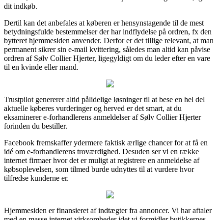
dit indkøb.
Dertil kan det anbefales at køberen er hensynstagende til de mest
betydningsfulde bestemmelser der har indflydelse på ordren, fx den
bytteret hjemmesiden anvender. Derfor er det tillige relevant, at man
permanent sikrer sin e-mail kvittering, således man altid kan påvise
ordren af Sølv Collier Hjerter, ligegyldigt om du leder efter en vare
til en kvinde eller mand.
Trustpilot genererer altid pålidelige løsninger til at bese en hel del
aktuelle køberes vurderinger og herved er det smart, at du
eksaminerer e-forhandlerens anmeldelser af Sølv Collier Hjerter
forinden du bestiller.
Facebook fremskaffer ydermere faktisk ærlige chancer for at få en
idé om e-forhandlerens troværdighed. Desuden ser vi en række
internet firmaer hvor det er muligt at registrere en anmeldelse af
købsoplevelsen, som tilmed burde udnyttes til at vurdere hvor
tilfredse kunderne er.
Hjemmesiden er finansieret af indtægter fra annoncer. Vi har aftaler
med en masse internet virksomheder idet vi formidler butikkernes