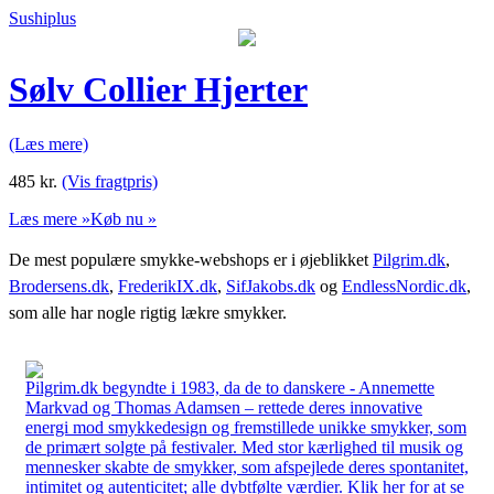
Sushiplus
Sølv Collier Hjerter
(Læs mere)
485
kr.
(Vis fragtpris)
Læs mere »
Køb nu »
De mest populære smykke-webshops er i øjeblikket
Pilgrim.dk
,
Brodersens.dk
,
FrederikIX.dk
,
SifJakobs.dk
og
EndlessNordic.dk
,
som alle har nogle rigtig lækre smykker.
Pilgrim.dk begyndte i 1983, da de to danskere - Annemette
Markvad og Thomas Adamsen – rettede deres innovative
energi mod smykkedesign og fremstillede unikke smykker, som
de primært solgte på festivaler. Med stor kærlighed til musik og
mennesker skabte de smykker, som afspejlede deres spontanitet,
intimitet og autenticitet; alle dybtfølte værdier. Klik her for at se