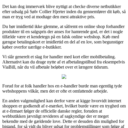
Det kan dog immervæk blive nyttigt at checke diverse netbutikker
efter udsalg på Sølv Collier Hjerter inden du gennemfører dit køb, så
man er tryg ved at modtage den mest attraktive pris.
Du bør imidlertid ikke glemme, at såfremt en online shop forhandler
produkter til en salgspris der anses for hamrende god, er det i nogle
tilfælde være et kendetegn på en falsk online webshop. Køb med
gængse betalingskort er imidlertid en del af en lov, som begunstiger
køber overfor uærlige e-butikker.
Vi slår generelt et slag for handler med kort eller mobilbetaling.
Alternativt kan du drage nytte af et afbetalingstilbud fra eksempelvis
ViaBill, når du vil afbetale beløbet over et længere tidsrum.
Forud for at folk handler hos en e-handler burde man egentlig tyde
webshoppens vilkår, men det er ofte et omfattende arbejde.
En anden valgmulighed kan derfor være at kigge hvorvidt internet
shoppen er godkendt af e-mærket, hvilket burde være en tryghed om
at e-firmaet følger de officielle danske regler, foruden at
webbutikken jævnligt revideres af sagkyndige der er meget
bekendte med de gældende love. Dette er desuden din mulighed for
bistand, for så vidt du bliver udsat for problemstillinger som følge af