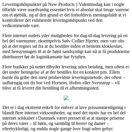
Leveringstidspunktet på New Products || Valentinsdag kan i nogle
tilfælde være usædvanlig essentiel hvis vi absolut skal bruge varerne
om et øjeblik, og af den grund er det forholdsvis meningsfuldt at vi
kontrollerer det estimerede leveringstidspunkt ved den
vedkommende vare.
Flere internet outlets yder muligheden for dag-til-dag levering på en
hel del varenumre, eksempelvis Sølv Collier Hjerter, men vær obs
på at det regnes ud fra at du bestiller inden et bestemt klokkeslæt,
med hensynstagen til at de højst sandsynligt kan nå at få produkterne
distribueret før de logistikansatte har fyraften.
Flere butikker på nettet tilbyder levering uden betaling, men oftest er
det under betingelse af at der bestilles for en konkret pris. Ellers
burde du gribe den mest prisbevidste leveringsmetode, der oftest –
uafhængig om du bor ved Horsens, Hobro eller Svenstrup – vil
blive at få leveret din bestilling til et afhentningssted.
Det er i dag ekstremt enkelt for enhver at lave prissammenligning i
blandt flere internet virksomheder, og med det motiv har en hel del
internet selskaber i Danmark været presset til at at stampe priserne
på deres varer – til børn, og samtidig til herrer og damer –
eftertrykkeligt, og endda nogle gange love fragt uden gebyr.