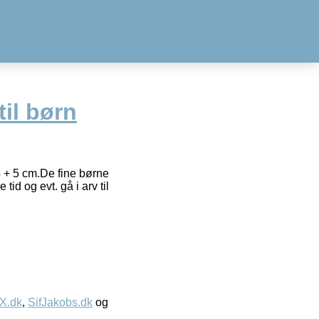
il børn
4 + 5 cm.De fine børne
id og evt. gå i arv til
IX.dk
,
SifJakobs.dk
og