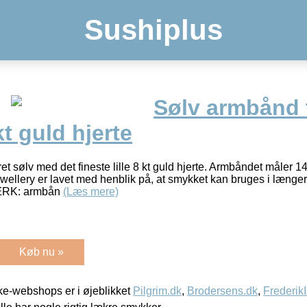
Sushiplus
Sølv armbånd t
kt guld hjerte
t sølv med det fineste lille 8 kt guld hjerte. Armbåndet måler 1
llery er lavet med henblik på, at smykket kan bruges i længere t
ÆRK: armbån
(Læs mere)
Køb nu »
e-webshops er i øjeblikket
Pilgrim.dk
,
Brodersens.dk
,
Frederik