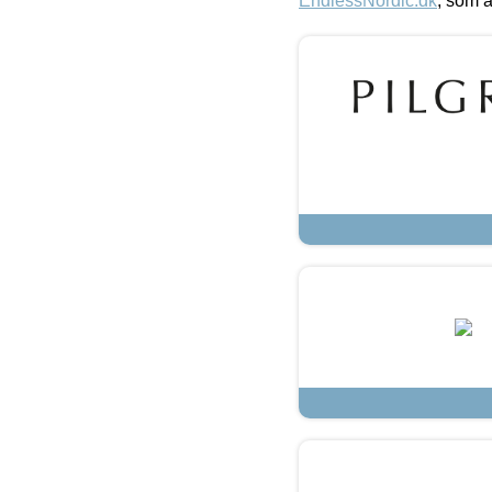
EndlessNordic.dk
, som a