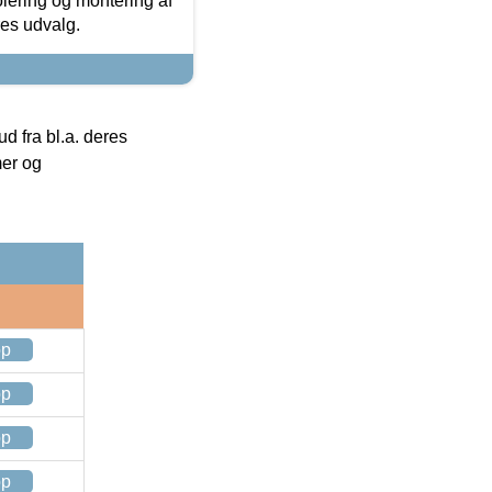
olering og montering af
res udvalg.
 fra bl.a. deres
mer og
op
op
op
op