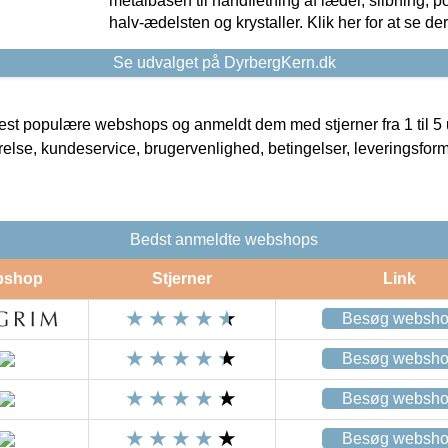
metalbasen til håndfletning af læder, slibning, p
halv-ædelsten og krystaller. Klik her for at se de
Se udvalget på DyrbergKern.dk
t populære webshops og anmeldt dem med stjerner fra 1 til 5 ud
rrelse, kundeservice, brugervenlighed, betingelser, leveringsfor
Bedst anmeldte webshops
bshop
Stjerner
Link
Besøg websh
Besøg websh
Besøg websh
Besøg websh