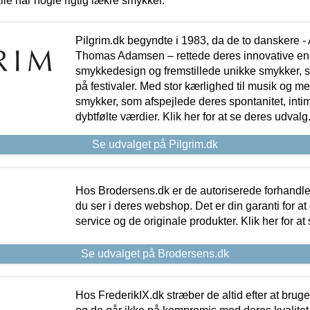
lle har nogle rigtig lækre smykker.
Pilgrim.dk begyndte i 1983, da de to danskere 
Thomas Adamsen – rettede deres innovative en
smykkedesign og fremstillede unikke smykker, 
på festivaler. Med stor kærlighed til musik og 
smykker, som afspejlede deres spontanitet, intimit
dybtfølte værdier. Klik her for at se deres udvalg
Se udvalget på Pilgrim.dk
Hos Brodersens.dk er de autoriserede forhandle
du ser i deres webshop. Det er din garanti for at
service og de originale produkter. Klik her for at
Se udvalget på Brodersens.dk
Hos FrederikIX.dk stræber de altid efter at bruge