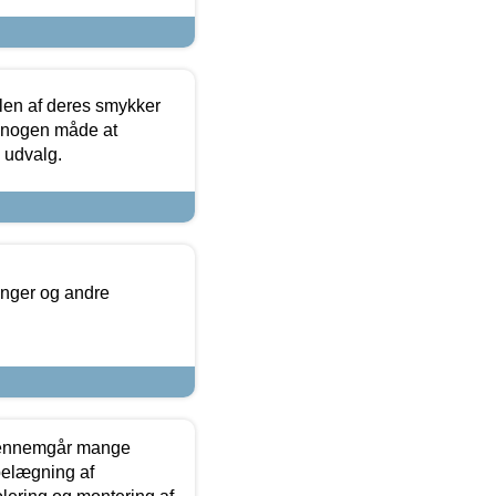
len af deres smykker
å nogen måde at
s udvalg.
inger og andre
gennemgår mange
 belægning af