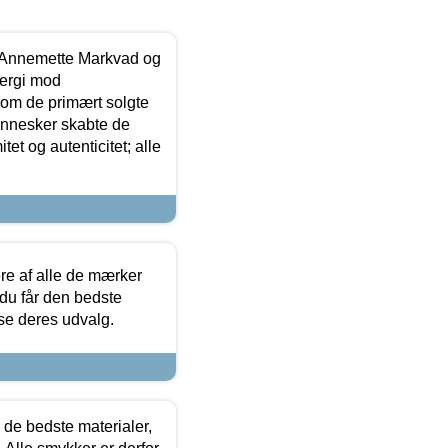
- Annemette Markvad og
ergi mod
som de primært solgte
mennesker skabte de
et og autenticitet; alle
.
re af alle de mærker
 du får den bedste
 se deres udvalg.
 de bedste materialer,