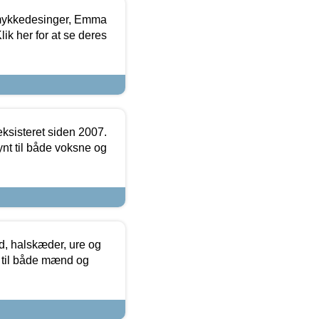
mykkedesinger, Emma
ik her for at se deres
ksisteret siden 2007.
nt til både voksne og
, halskæder, ure og
r til både mænd og