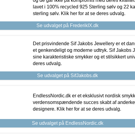
og de går ikke på kompromis med deres kvalitet.
lavet i 100% recycled 925 Sterling sølv og 22 k
sterling sølv. Klik her for at se deres udvalg.
Se udvalget på FrederikIX.dk
Det prisvindende Sif Jakobs Jewellery er et 
et genkendeligt og moderne udtryk. Sif Jakobs J
sine karakteristiske smykker og et stilsikkert univ
deres udvalg.
Se udvalget på SifJakobs.dk
EndlessNordic.dk er et eksklusivt nordisk smy
verdensomspændende succes skabt af anderke
designere. Klik her for at se deres udvalg.
Se udvalget på EndlessNordic.dk