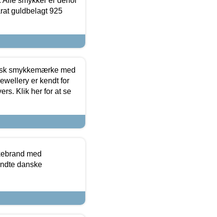
 Alle smykker er derfor
arat guldbelagt 925
dansk smykkemærke med
ewellery er kendt for
ers. Klik her for at se
kkebrand med
ndte danske