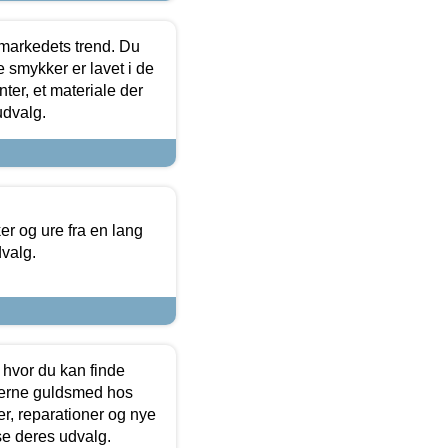
markedets trend. Du
e smykker er lavet i de
ter, et materiale der
udvalg.
 og ure fra en lang
dvalg.
 hvor du kan finde
terne guldsmed hos
r, reparationer og nye
se deres udvalg.