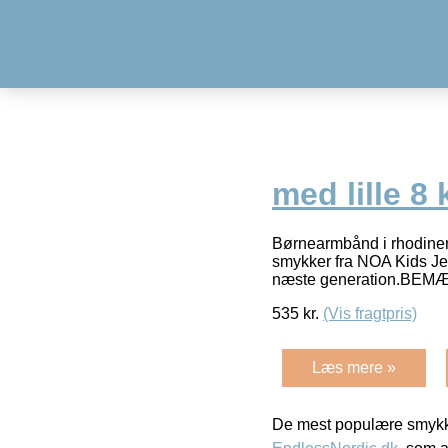
med lille 8 
Børnearmbånd i rhodinere
smykker fra NOA Kids Jewe
næste generation.BEM
535
kr.
(Vis fragtpris)
Læs mere »
De mest populære smykk