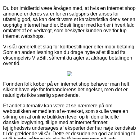
Du bør imidlertid være årvågen med, at hvis en internet shop
annoncerer deres varer for en salgspris der anses for
ufattelig god, så kan det tit være et karakteristika der viser en
uoprigtig internet handler. Bestillinger med kort er i hvert fald
omfattet af en vedtægt, som beskytter kunden overfor fup
internet webshops.
Vi slår generelt et slag for kortbestillinger eller mobilbetaling.
Som en anden løsning kan du drage nytte af et tilbud fra
eksempelvis ViaBill, såfremt du agter at afdrage betalingen
over tid.
Forinden folk køber på en internet shop behøver man helt
sikkert have øje for forhandlerens betingelser, men det er
naturligvis ikke særlig spændende.
Et andet alternativ kan være at se nærmere på om
webbutikken er medlem af e-mærket, som skulle være en
sikring om at online butikken lever op til den officielle
danske lovgivning, tillige med at internet firmaet
lejlighedsvis undersøges af eksperter der har nøje kendskab
til de gældende vilkår. Dette er desuden en god anledning til