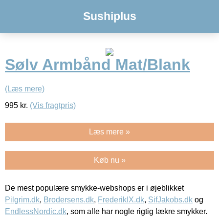
Sushiplus
Sølv Armbånd Mat/Blank
(Læs mere)
995
kr.
(Vis fragtpris)
Læs mere »
Køb nu »
De mest populære smykke-webshops er i øjeblikket
Pilgrim.dk
,
Brodersens.dk
,
FrederikIX.dk
,
SifJakobs.dk
og
EndlessNordic.dk
, som alle har nogle rigtig lækre smykker.