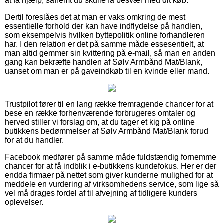
at få hjælp, såfremt du skulle få besvær med dit køb.
Dertil foreslåes det at man er vaks omkring de mest
essentielle forhold der kan have indflydelse på handlen,
som eksempelvis hvilken byttepolitik online forhandleren
har. I den relation er det på samme måde essesentielt, at
man altid gemmer sin kvittering på e-mail, så man en anden
gang kan bekræfte handlen af Sølv Armbånd Mat/Blank,
uanset om man er på gaveindkøb til en kvinde eller mand.
Trustpilot fører til en lang række fremragende chancer for at
bese en række forhenværende forbrugeres omtaler og
herved stiller vi forslag om, at du tager et kig på online
butikkens bedømmelser af Sølv Armbånd Mat/Blank forud
for at du handler.
Facebook medfører på samme måde fuldstændig fornemme
chancer for at få indblik i e-butikkens kundefokus. Her er der
endda firmaer på nettet som giver kunderne mulighed for at
meddele en vurdering af virksomhedens service, som lige så
vel må drages fordel af til afvejning af tidligere kunders
oplevelser.