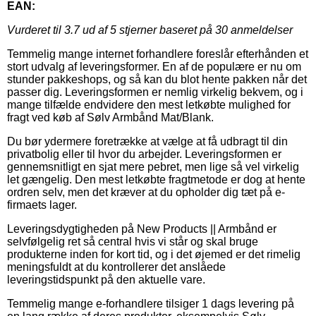
EAN:
Vurderet til
3.7
ud af 5 stjerner baseret på
30
anmeldelser
Temmelig mange internet forhandlere foreslår efterhånden et
stort udvalg af leveringsformer. En af de populære er nu om
stunder pakkeshops, og så kan du blot hente pakken når det
passer dig. Leveringsformen er nemlig virkelig bekvem, og i
mange tilfælde endvidere den mest letkøbte mulighed for
fragt ved køb af Sølv Armbånd Mat/Blank.
Du bør ydermere foretrække at vælge at få udbragt til din
privatbolig eller til hvor du arbejder. Leveringsformen er
gennemsnitligt en sjat mere pebret, men lige så vel virkelig
let gængelig. Den mest letkøbte fragtmetode er dog at hente
ordren selv, men det kræver at du opholder dig tæt på e-
firmaets lager.
Leveringsdygtigheden på New Products || Armbånd er
selvfølgelig ret så central hvis vi står og skal bruge
produkterne inden for kort tid, og i det øjemed er det rimelig
meningsfuldt at du kontrollerer det anslåede
leveringstidspunkt på den aktuelle vare.
Temmelig mange e-forhandlere tilsiger 1 dags levering på