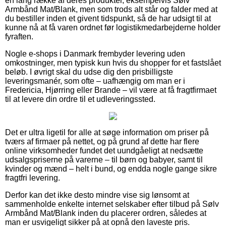
en lang række af deres produkter, eksempelvis Sølv
Armbånd Mat/Blank, men som trods alt står og falder med at
du bestiller inden et givent tidspunkt, så de har udsigt til at
kunne nå at få varen ordnet før logistikmedarbejderne holder
fyraften.
Nogle e-shops i Danmark frembyder levering uden
omkostninger, men typisk kun hvis du shopper for et fastslået
beløb. I øvrigt skal du udse dig den prisbilligste
leveringsmanér, som ofte – uafhængig om man er i
Fredericia, Hjørring eller Brande – vil være at få fragtfirmaet
til at levere din ordre til et udleveringssted.
Det er ultra ligetil for alle at søge information om priser på
tværs af firmaer på nettet, og på grund af dette har flere
online virksomheder fundet det uundgåeligt at nedsætte
udsalgspriserne på varerne – til børn og babyer, samt til
kvinder og mænd – helt i bund, og endda nogle gange sikre
fragtfri levering.
Derfor kan det ikke desto mindre vise sig lønsomt at
sammenholde enkelte internet selskaber efter tilbud på Sølv
Armbånd Mat/Blank inden du placerer ordren, således at
man er usvigeligt sikker på at opnå den laveste pris.