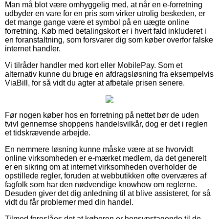
Man må blot være omhyggelig med, at når en e-forretning
udbyder en vare for en pris som virker utrolig beskeden, er
det mange gange være et symbol på en uægte online
forretning. Køb med betalingskort er i hvert fald inkluderet i
en foranstaltning, som forsvarer dig som køber overfor falske
internet handler.
Vi tilråder handler med kort eller MobilePay. Som et
alternativ kunne du bruge en afdragsløsning fra eksempelvis
ViaBill, for så vidt du agter at afbetale prisen senere.
Før nogen køber hos en forretning på nettet bør de uden
tvivl gennemse shoppens handelsvilkår, dog er det i reglen
et tidskrævende arbejde.
En nemmere løsning kunne måske være at se hvorvidt
online virksomheden er e-mærket medlem, da det generelt
er en sikring om at internet virksomheden overholder de
opstillede regler, foruden at webbutikken ofte overværes af
fagfolk som har den nødvendige knowhow om reglerne.
Desuden giver det dig anledning til at blive assisteret, for så
vidt du får problemer med din handel.
Tilmed foreslåes det at køberen er hensynstagende til de