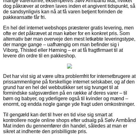
mange varenumre, eksempelvis Sølv Armbånd Mat, hvilket
dog påkræver at ordren laves inden et angivent tidspunkt, så
de sandsynligvis kan nå at få varen betjent forinden de
pakkeansatte får fri.
En hel del internet webshops præsterer gratis levering, men
ofte er det påkrævet at man køber for en konkret pris. Som
alternativ bør man overveje den mest letkøbte leveringstype,
der mange gange – uafhængig om man befinder sig i
Viborg, Thisted eller Hørning – er at få fragtfirmaet til at
levere din ordre til en pakkeshop.
Det har vist sig at være ultra problemfrit for internetbrugere at
prissammenligne på forskellige internet selskaber, og af den
grund har en hel del webbutikker set sig tvunget til at
formindske salgsværdien på en række af deres varer – til
børn og babyer, og yderligere også til kvinder og mænd –
enormt, og endda nogle gange yde fragt uden omkostninger.
Til gengæld kan det til hver en tid vise sig smart at
kontrollere nogle online shops efter udsalg på Sølv Armbånd
Mat inden du gennemfører din handel, således at man er
sikret at indhente den prisbilligste pris.