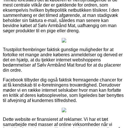
mest centrale vilkår der er gældende for ordren, som
eksempelvis hvilken byttepolitik netbutikken tilsikrer. I den
sammenhæng er det tilmed afgørende, at man stadigvæk
beholder sin faktura e-mail, således man senere kan
bevidne købet af Sølv Armbånd Mat, uafhængig om man
søger produkter til en pige eller dreng.
Trustpilot frembringer faktisk gunstige muligheder for at
fortolke ret mange andre køberes anmeldelser og derved er
det en hjælp, at du tjekker internet webshoppens
bedømmelser af Sølv Armbånd Mat forud for at du placerer
din ordre.
Facebook tilbyder dig også faktisk fremragende chancer for
at få kendskab til e-forretningens troværdighed. Derudover
møder vi en række internet selskaber hvor man kan forfatte
en kritik af deres købsoplevelse, som ligeledes bør benyttes
til afvejning af kundernes tilfredshed.
Dette website er finansieret af reklamer. Vi har et tæt
samarbejde med masser af online virksomheder når vi