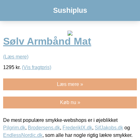
Sushiplus
Sølv Armbånd Mat
(Læs mere)
1295
kr.
(Vis fragtpris)
Læs mere »
Køb nu »
De mest populære smykke-webshops er i øjeblikket
Pilgrim.dk
,
Brodersens.dk
,
FrederikIX.dk
,
SifJakobs.dk
og
EndlessNordic.dk
, som alle har nogle rigtig lækre smykker.