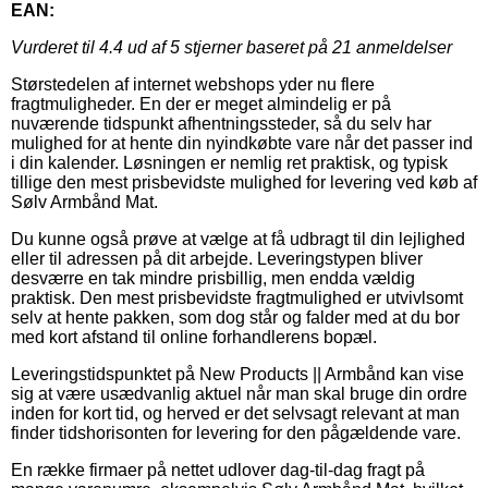
EAN:
Vurderet til
4.4
ud af 5 stjerner baseret på
21
anmeldelser
Størstedelen af internet webshops yder nu flere
fragtmuligheder. En der er meget almindelig er på
nuværende tidspunkt afhentningssteder, så du selv har
mulighed for at hente din nyindkøbte vare når det passer ind
i din kalender. Løsningen er nemlig ret praktisk, og typisk
tillige den mest prisbevidste mulighed for levering ved køb af
Sølv Armbånd Mat.
Du kunne også prøve at vælge at få udbragt til din lejlighed
eller til adressen på dit arbejde. Leveringstypen bliver
desværre en tak mindre prisbillig, men endda vældig
praktisk. Den mest prisbevidste fragtmulighed er utvivlsomt
selv at hente pakken, som dog står og falder med at du bor
med kort afstand til online forhandlerens bopæl.
Leveringstidspunktet på New Products || Armbånd kan vise
sig at være usædvanlig aktuel når man skal bruge din ordre
inden for kort tid, og herved er det selvsagt relevant at man
finder tidshorisonten for levering for den pågældende vare.
En række firmaer på nettet udlover dag-til-dag fragt på